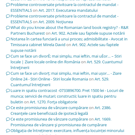
Probleme controversate privitoare la contractul de mandat -
ESSENTIALS
on
Art. 2017. Executarea mandatului
Probleme controversate privitoare la contractul de mandat -
ESSENTIALS
on
Art. 2009. Noţiunea
What do you know about the Romanian land book registry? - R&R
Partners Bucharest
on
Art. 902. Actele sau faptele supuse notării
Notarea în cartea funciară a unui proces; admisibilitate - Avocat in
Timisoara cabinet Mirela David
on
Art. 902. Actele sau faptele
supuse notării
Cum se face un divorÈ; mai simplu, mai ieftin, mai uÈor… – Stiri
locale | Ziare locale online din România
on
Art. 529. Cuantumul
întreţinerii
Cum se face un divorț; mai simplu, mai ieftin, mai ușor… - Ziare
Online 24 - Stiri Online - Stiri locale Romania
on
Art. 529.
Cuantumul întreţinerii
Luare in spatiu contracost -0733896700. Pret 1500 lei - Locuri de
munca; servicii de mutari; constructii; luare in spatiu pentru
buletin
on
Art. 1270. Forţa obligatorie
Ce este promisiunea de vânzare cumpărare
on
Art. 2386.
Creanţele care beneficiază de ipotecă legală
Ce este promisiunea de vânzare cumpărare
on
Art. 1669.
Promisiunea de vânzare şi promisiunea de cumpărare
Obligația de întreținere: exercitare, influența locuinței minorului