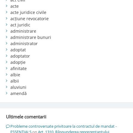
acte
acte juridice civile
acțiune revocatorie
act juridic
administrare
administrare bunuri
administrator
adoptat
adoptator
adopție
afinitate
albie
albii
aluviuni
amendă
Ultimele comentarii
Probleme controversate privitoare la contractul de mandat -
ESSENTIALS
on
Art. 1310. Răspunderea reprezentantului