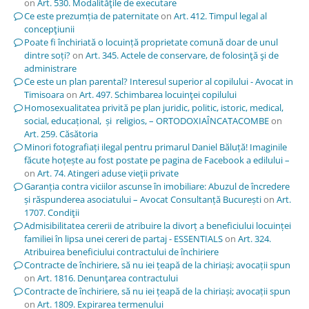
on
Art. 530. Modalităţile de executare
Ce este prezumția de paternitate
on
Art. 412. Timpul legal al
concepţiunii
Poate fi închiriată o locuință proprietate comună doar de unul
dintre soți?
on
Art. 345. Actele de conservare, de folosinţă şi de
administrare
Ce este un plan parental? Interesul superior al copilului - Avocat in
Timisoara
on
Art. 497. Schimbarea locuinţei copilului
Homosexualitatea privită pe plan juridic, politic, istoric, medical,
social, educațional, și religios, – ORTODOXIAÎNCATACOMBE
on
Art. 259. Căsătoria
Minori fotografiați ilegal pentru primarul Daniel Băluță! Imaginile
făcute hoțește au fost postate pe pagina de Facebook a edilului –
on
Art. 74. Atingeri aduse vieţii private
Garanția contra viciilor ascunse în imobiliare: Abuzul de încredere
și răspunderea asociatului – Avocat Consultanță București
on
Art.
1707. Condiţii
Admisibilitatea cererii de atribuire la divorț a beneficiului locuinței
familiei în lipsa unei cereri de partaj - ESSENTIALS
on
Art. 324.
Atribuirea beneficiului contractului de închiriere
Contracte de închiriere, să nu iei țeapă de la chiriași; avocații spun
on
Art. 1816. Denunţarea contractului
Contracte de închiriere, să nu iei țeapă de la chiriași; avocații spun
on
Art. 1809. Expirarea termenului