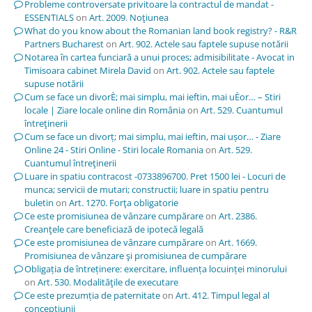
Probleme controversate privitoare la contractul de mandat -
ESSENTIALS
on
Art. 2009. Noţiunea
What do you know about the Romanian land book registry? - R&R
Partners Bucharest
on
Art. 902. Actele sau faptele supuse notării
Notarea în cartea funciară a unui proces; admisibilitate - Avocat in
Timisoara cabinet Mirela David
on
Art. 902. Actele sau faptele
supuse notării
Cum se face un divorÈ; mai simplu, mai ieftin, mai uÈor… – Stiri
locale | Ziare locale online din România
on
Art. 529. Cuantumul
întreţinerii
Cum se face un divorț; mai simplu, mai ieftin, mai ușor… - Ziare
Online 24 - Stiri Online - Stiri locale Romania
on
Art. 529.
Cuantumul întreţinerii
Luare in spatiu contracost -0733896700. Pret 1500 lei - Locuri de
munca; servicii de mutari; constructii; luare in spatiu pentru
buletin
on
Art. 1270. Forţa obligatorie
Ce este promisiunea de vânzare cumpărare
on
Art. 2386.
Creanţele care beneficiază de ipotecă legală
Ce este promisiunea de vânzare cumpărare
on
Art. 1669.
Promisiunea de vânzare şi promisiunea de cumpărare
Obligația de întreținere: exercitare, influența locuinței minorului
on
Art. 530. Modalităţile de executare
Ce este prezumția de paternitate
on
Art. 412. Timpul legal al
concepţiunii