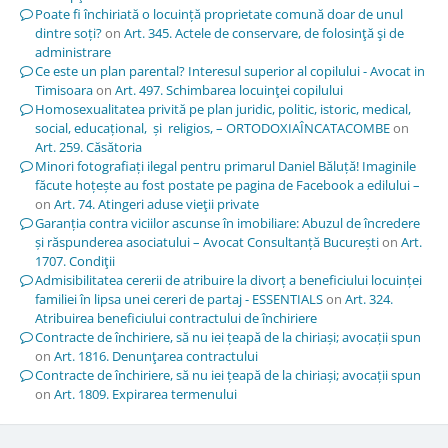
Poate fi închiriată o locuință proprietate comună doar de unul
dintre soți?
on
Art. 345. Actele de conservare, de folosinţă şi de
administrare
Ce este un plan parental? Interesul superior al copilului - Avocat in
Timisoara
on
Art. 497. Schimbarea locuinţei copilului
Homosexualitatea privită pe plan juridic, politic, istoric, medical,
social, educațional, și religios, – ORTODOXIAÎNCATACOMBE
on
Art. 259. Căsătoria
Minori fotografiați ilegal pentru primarul Daniel Băluță! Imaginile
făcute hoțește au fost postate pe pagina de Facebook a edilului –
on
Art. 74. Atingeri aduse vieţii private
Garanția contra viciilor ascunse în imobiliare: Abuzul de încredere
și răspunderea asociatului – Avocat Consultanță București
on
Art.
1707. Condiţii
Admisibilitatea cererii de atribuire la divorț a beneficiului locuinței
familiei în lipsa unei cereri de partaj - ESSENTIALS
on
Art. 324.
Atribuirea beneficiului contractului de închiriere
Contracte de închiriere, să nu iei țeapă de la chiriași; avocații spun
on
Art. 1816. Denunţarea contractului
Contracte de închiriere, să nu iei țeapă de la chiriași; avocații spun
on
Art. 1809. Expirarea termenului