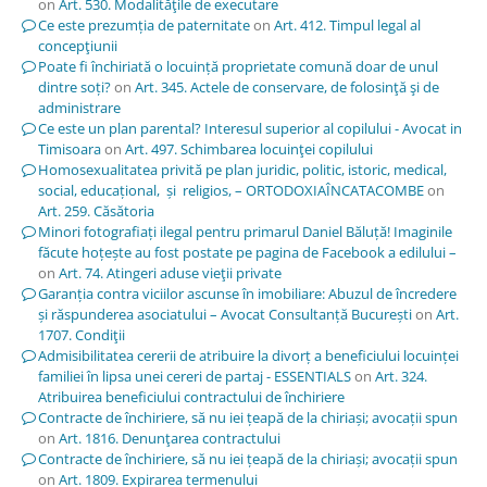
on
Art. 530. Modalităţile de executare
Ce este prezumția de paternitate
on
Art. 412. Timpul legal al
concepţiunii
Poate fi închiriată o locuință proprietate comună doar de unul
dintre soți?
on
Art. 345. Actele de conservare, de folosinţă şi de
administrare
Ce este un plan parental? Interesul superior al copilului - Avocat in
Timisoara
on
Art. 497. Schimbarea locuinţei copilului
Homosexualitatea privită pe plan juridic, politic, istoric, medical,
social, educațional, și religios, – ORTODOXIAÎNCATACOMBE
on
Art. 259. Căsătoria
Minori fotografiați ilegal pentru primarul Daniel Băluță! Imaginile
făcute hoțește au fost postate pe pagina de Facebook a edilului –
on
Art. 74. Atingeri aduse vieţii private
Garanția contra viciilor ascunse în imobiliare: Abuzul de încredere
și răspunderea asociatului – Avocat Consultanță București
on
Art.
1707. Condiţii
Admisibilitatea cererii de atribuire la divorț a beneficiului locuinței
familiei în lipsa unei cereri de partaj - ESSENTIALS
on
Art. 324.
Atribuirea beneficiului contractului de închiriere
Contracte de închiriere, să nu iei țeapă de la chiriași; avocații spun
on
Art. 1816. Denunţarea contractului
Contracte de închiriere, să nu iei țeapă de la chiriași; avocații spun
on
Art. 1809. Expirarea termenului