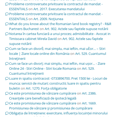
Probleme controversate privitoare la contractul de mandat -
ESSENTIALS
on
Art. 2017. Executarea mandatului
Probleme controversate privitoare la contractul de mandat -
ESSENTIALS
on
Art. 2009. Noţiunea
What do you know about the Romanian land book registry? - R&R
Partners Bucharest
on
Art. 902. Actele sau faptele supuse notării
Notarea în cartea funciară a unui proces; admisibilitate - Avocat in
Timisoara cabinet Mirela David
on
Art. 902. Actele sau faptele
supuse notării
Cum se face un divorÈ; mai simplu, mai ieftin, mai uÈor… – Stiri
locale | Ziare locale online din România
on
Art. 529. Cuantumul
întreţinerii
Cum se face un divorț; mai simplu, mai ieftin, mai ușor… - Ziare
Online 24 - Stiri Online - Stiri locale Romania
on
Art. 529.
Cuantumul întreţinerii
Luare in spatiu contracost -0733896700. Pret 1500 lei - Locuri de
munca; servicii de mutari; constructii; luare in spatiu pentru
buletin
on
Art. 1270. Forţa obligatorie
Ce este promisiunea de vânzare cumpărare
on
Art. 2386.
Creanţele care beneficiază de ipotecă legală
Ce este promisiunea de vânzare cumpărare
on
Art. 1669.
Promisiunea de vânzare şi promisiunea de cumpărare
Obligația de întreținere: exercitare, influența locuinței minorului