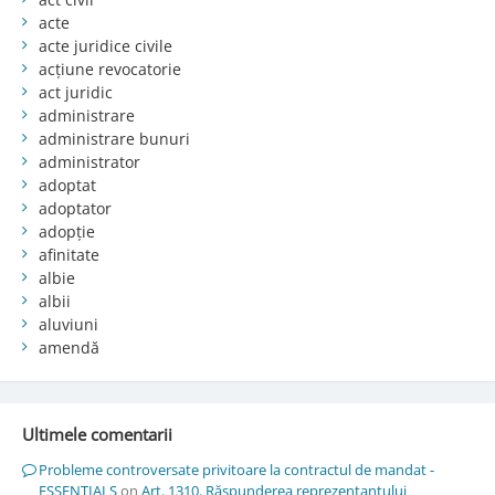
acte
acte juridice civile
acțiune revocatorie
act juridic
administrare
administrare bunuri
administrator
adoptat
adoptator
adopție
afinitate
albie
albii
aluviuni
amendă
Ultimele comentarii
Probleme controversate privitoare la contractul de mandat -
ESSENTIALS
on
Art. 1310. Răspunderea reprezentantului