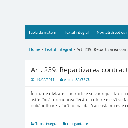
Skip
to
content
Tabla de materii
Textul integral
Noutati drept civil
Home
Textul integral
Art. 239. Repartizarea cont
Art. 239. Repartizarea contract
19/05/2011
Andrei SĂVESCU
În caz de divizare, contractele se vor repartiza, cu r
astfel încât executarea fiecăruia dintre ele să se 
dobânditoare, afară numai dacă aceasta nu este c
Textul integral
reorganizare