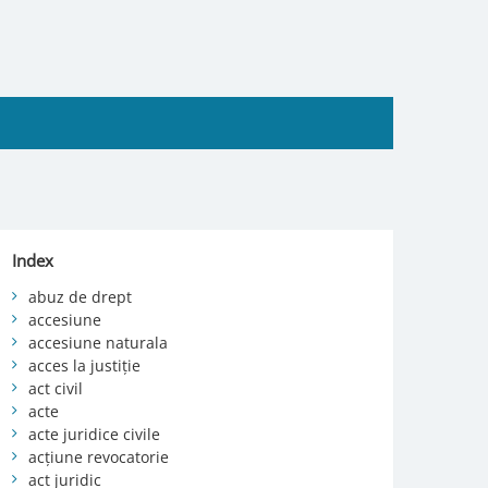
Index
abuz de drept
accesiune
accesiune naturala
acces la justiție
act civil
acte
acte juridice civile
acțiune revocatorie
act juridic