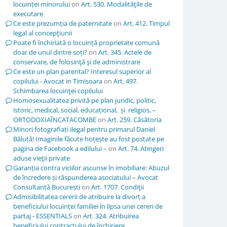
locuinței minorului
on
Art. 530. Modalităţile de
executare
Ce este prezumția de paternitate
on
Art. 412. Timpul
legal al concepţiunii
Poate fi închiriată o locuință proprietate comună
doar de unul dintre soți?
on
Art. 345. Actele de
conservare, de folosinţă şi de administrare
Ce este un plan parental? Interesul superior al
copilului - Avocat in Timisoara
on
Art. 497.
Schimbarea locuinţei copilului
Homosexualitatea privită pe plan juridic, politic,
istoric, medical, social, educațional, și religios, –
ORTODOXIAÎNCATACOMBE
on
Art. 259. Căsătoria
Minori fotografiați ilegal pentru primarul Daniel
Băluță! Imaginile făcute hoțește au fost postate pe
pagina de Facebook a edilului –
on
Art. 74. Atingeri
aduse vieţii private
Garanția contra viciilor ascunse în imobiliare: Abuzul
de încredere și răspunderea asociatului – Avocat
Consultanță București
on
Art. 1707. Condiţii
Admisibilitatea cererii de atribuire la divorț a
beneficiului locuinței familiei în lipsa unei cereri de
partaj - ESSENTIALS
on
Art. 324. Atribuirea
beneficiului contractului de închiriere