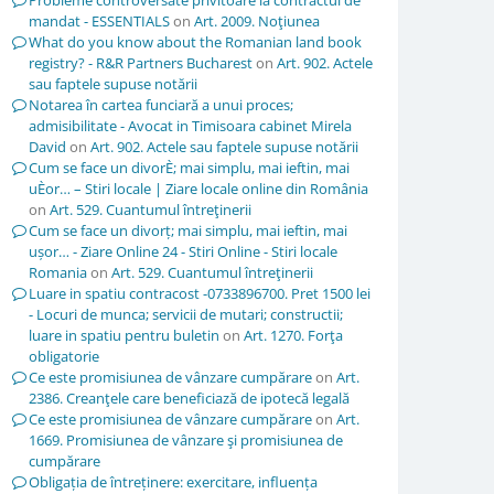
Probleme controversate privitoare la contractul de
mandat - ESSENTIALS
on
Art. 2009. Noţiunea
What do you know about the Romanian land book
registry? - R&R Partners Bucharest
on
Art. 902. Actele
sau faptele supuse notării
Notarea în cartea funciară a unui proces;
admisibilitate - Avocat in Timisoara cabinet Mirela
David
on
Art. 902. Actele sau faptele supuse notării
Cum se face un divorÈ; mai simplu, mai ieftin, mai
uÈor… – Stiri locale | Ziare locale online din România
on
Art. 529. Cuantumul întreţinerii
Cum se face un divorț; mai simplu, mai ieftin, mai
ușor… - Ziare Online 24 - Stiri Online - Stiri locale
Romania
on
Art. 529. Cuantumul întreţinerii
Luare in spatiu contracost -0733896700. Pret 1500 lei
- Locuri de munca; servicii de mutari; constructii;
luare in spatiu pentru buletin
on
Art. 1270. Forţa
obligatorie
Ce este promisiunea de vânzare cumpărare
on
Art.
2386. Creanţele care beneficiază de ipotecă legală
Ce este promisiunea de vânzare cumpărare
on
Art.
1669. Promisiunea de vânzare şi promisiunea de
cumpărare
Obligația de întreținere: exercitare, influența