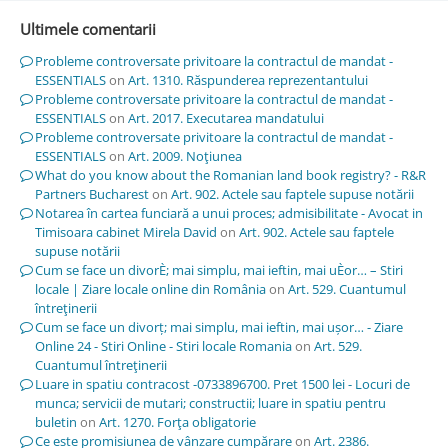
Ultimele comentarii
Probleme controversate privitoare la contractul de mandat -
ESSENTIALS
on
Art. 1310. Răspunderea reprezentantului
Probleme controversate privitoare la contractul de mandat -
ESSENTIALS
on
Art. 2017. Executarea mandatului
Probleme controversate privitoare la contractul de mandat -
ESSENTIALS
on
Art. 2009. Noţiunea
What do you know about the Romanian land book registry? - R&R
Partners Bucharest
on
Art. 902. Actele sau faptele supuse notării
Notarea în cartea funciară a unui proces; admisibilitate - Avocat in
Timisoara cabinet Mirela David
on
Art. 902. Actele sau faptele
supuse notării
Cum se face un divorÈ; mai simplu, mai ieftin, mai uÈor… – Stiri
locale | Ziare locale online din România
on
Art. 529. Cuantumul
întreţinerii
Cum se face un divorț; mai simplu, mai ieftin, mai ușor… - Ziare
Online 24 - Stiri Online - Stiri locale Romania
on
Art. 529.
Cuantumul întreţinerii
Luare in spatiu contracost -0733896700. Pret 1500 lei - Locuri de
munca; servicii de mutari; constructii; luare in spatiu pentru
buletin
on
Art. 1270. Forţa obligatorie
Ce este promisiunea de vânzare cumpărare
on
Art. 2386.