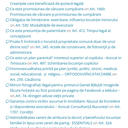
Creanţele care beneficiază de ipotecă legală
Ce este promisiunea de vânzare cumpărare
on
Art. 1669.
Promisiunea de vânzare şi promisiunea de cumpărare
Obligația de întreținere: exercitare, influența locuinței minorului
on
Art. 530. Modalităţile de executare
Ce este prezumția de paternitate
on
Art. 412. Timpul legal al
concepţiunii
Poate fi închiriată o locuință proprietate comună doar de unul
dintre soți?
on
Art. 345. Actele de conservare, de folosinţă şi de
administrare
Ce este un plan parental? Interesul superior al copilului - Avocat in
Timisoara
on
Art. 497. Schimbarea locuinţei copilului
Homosexualitatea privită pe plan juridic, politic, istoric, medical,
social, educațional, și religios, – ORTODOXIAÎNCATACOMBE
on
Art. 259. Căsătoria
Minori fotografiați ilegal pentru primarul Daniel Băluță! Imaginile
făcute hoțește au fost postate pe pagina de Facebook a edilului –
on
Art. 74. Atingeri aduse vieţii private
Garanția contra viciilor ascunse în imobiliare: Abuzul de încredere
și răspunderea asociatului – Avocat Consultanță București
on
Art.
1707. Condiţii
Admisibilitatea cererii de atribuire la divorț a beneficiului locuinței
familiei în lipsa unei cereri de partaj - ESSENTIALS
on
Art. 324.