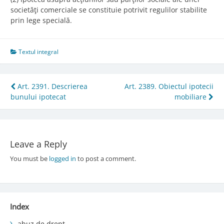
societăţi comerciale se constituie potrivit regulilor stabilite
prin lege specială.
Textul integral
Post
Art. 2391. Descrierea
Art. 2389. Obiectul ipotecii
bunului ipotecat
mobiliare
navigation
Leave a Reply
You must be
logged in
to post a comment.
Index
abuz de drept