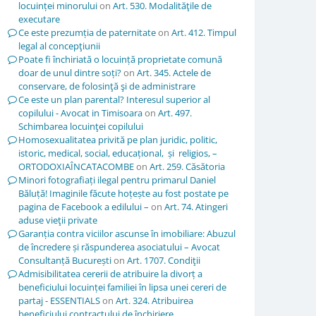
locuinței minorului
on
Art. 530. Modalităţile de
executare
Ce este prezumția de paternitate
on
Art. 412. Timpul
legal al concepţiunii
Poate fi închiriată o locuință proprietate comună
doar de unul dintre soți?
on
Art. 345. Actele de
conservare, de folosinţă şi de administrare
Ce este un plan parental? Interesul superior al
copilului - Avocat in Timisoara
on
Art. 497.
Schimbarea locuinţei copilului
Homosexualitatea privită pe plan juridic, politic,
istoric, medical, social, educațional, și religios, –
ORTODOXIAÎNCATACOMBE
on
Art. 259. Căsătoria
Minori fotografiați ilegal pentru primarul Daniel
Băluță! Imaginile făcute hoțește au fost postate pe
pagina de Facebook a edilului –
on
Art. 74. Atingeri
aduse vieţii private
Garanția contra viciilor ascunse în imobiliare: Abuzul
de încredere și răspunderea asociatului – Avocat
Consultanță București
on
Art. 1707. Condiţii
Admisibilitatea cererii de atribuire la divorț a
beneficiului locuinței familiei în lipsa unei cereri de
partaj - ESSENTIALS
on
Art. 324. Atribuirea
beneficiului contractului de închiriere