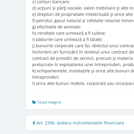
c) conturi bancare;
d) acţiuni şi părţi sociale, valori mobiliare şi alte 
e) drepturi de proprietate intelectuală şi orice alt
f) petrolul, gazul natural şi celelalte resurse mine
g) efectivele de animale;
h) recoltele care urmează a fi culese;
i) pădurile care urmează a fi tăiate;
j) bunurile corporale care fac obiectul unui contra
închirierii ori furnizării în temeiul unui contract d
contract de prestări de servicii, precum şi materia
prelucrate în exploatarea unei întreprinderi, produs
k) echipamentele, instalaţiile şi orice alte bunuri 
întreprinderi;
l) orice alte bunuri mobile, corporale sau incorpora
Textul integral
Post
Art. 2390. Ipoteca instrumentelor financiare