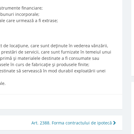
instrumente financiare;
e bunuri incorporale;
rale care urmează a fi extrase;
ct de locaţiune, care sunt deţinute în vederea vânzării,
e prestări de servicii, care sunt furnizate în temeiul unui
 primă şi materialele destinate a fi consumate sau
ele în curs de fabricaţie şi produsele finite;
destinate să servească în mod durabil exploatării unei
le.
Art. 2388. Forma contractului de ipotecă