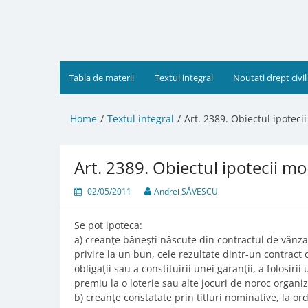
Skip
to
content
Tabla de materii
Textul integral
Noutati drept civil
Home
Textul integral
Art. 2389. Obiectul ipoteci
Art. 2389. Obiectul ipotecii mo
02/05/2011
Andrei SĂVESCU
Se pot ipoteca:
a) creanţe băneşti născute din contractul de vânzar
privire la un bun, cele rezultate dintr-un contract
obligaţii sau a constituirii unei garanţii, a folosirii
premiu la o loterie sau alte jocuri de noroc organiza
b) creanţe constatate prin titluri nominative, la or