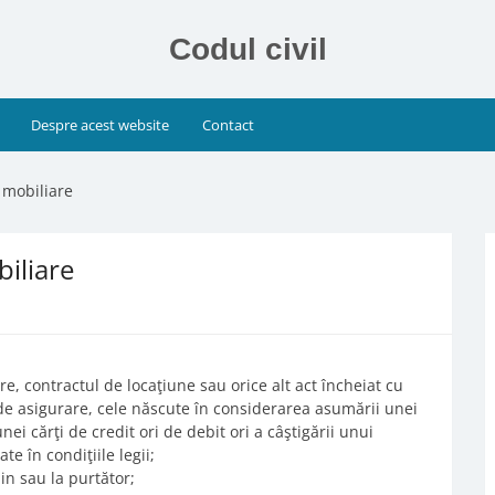
Codul civil
Despre acest website
Contact
i mobiliare
biliare
e, contractul de locaţiune sau orice alt act încheiat cu
 de asigurare, cele născute în considerarea asumării unei
 unei cărţi de credit ori de debit ori a câştigării unui
te în condiţiile legii;
din sau la purtător;