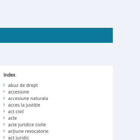
Index
abuz de drept
accesiune
accesiune naturala
acces la justiție
act civil
acte
acte juridice civile
acțiune revocatorie
act juridic