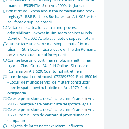
Probleme controversate privitoare la contractul de
mandat - ESSENTIALS
on
Art. 2009. Noţiunea
What do you know about the Romanian land book
registry? - R&R Partners Bucharest
on
Art. 902. Actele
sau faptele supuse notării
Notarea în cartea funciară a unui proces;
admisibilitate - Avocat in Timisoara cabinet Mirela
David
on
Art. 902. Actele sau faptele supuse notării
Cum se face un divorÈ; mai simplu, mai ieftin, mai
uÈor… – Stiri locale | Ziare locale online din România
on
Art. 529. Cuantumul întreţinerii
Cum se face un divorț; mai simplu, mai ieftin, mai
ușor… - Ziare Online 24 - Stiri Online - Stiri locale
Romania
on
Art. 529. Cuantumul întreţinerii
Luare in spatiu contracost -0733896700. Pret 1500 lei
- Locuri de munca; servicii de mutari; constructii;
luare in spatiu pentru buletin
on
Art. 1270. Forţa
obligatorie
Ce este promisiunea de vânzare cumpărare
on
Art.
2386. Creanţele care beneficiază de ipotecă legală
Ce este promisiunea de vânzare cumpărare
on
Art.
1669. Promisiunea de vânzare şi promisiunea de
cumpărare
Obligația de întreținere: exercitare, influența