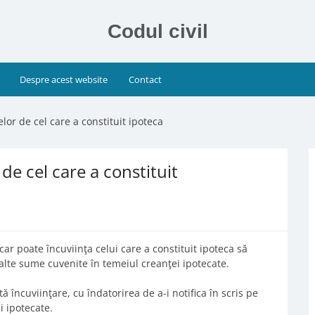
Codul civil
Despre acest website
Contact
or de cel care a constituit ipoteca
de cel care a constituit
tecar poate încuviinţa celui care a constituit ipoteca să
lalte sume cuvenite în temeiul creanţei ipotecate.
ă încuviinţare, cu îndatorirea de a-i notifica în scris pe
i ipotecate.