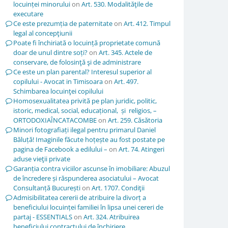
locuinței minorului
on
Art. 530. Modalităţile de
executare
Ce este prezumția de paternitate
on
Art. 412. Timpul
legal al concepţiunii
Poate fi închiriată o locuință proprietate comună
doar de unul dintre soți?
on
Art. 345. Actele de
conservare, de folosinţă şi de administrare
Ce este un plan parental? Interesul superior al
copilului - Avocat in Timisoara
on
Art. 497.
Schimbarea locuinţei copilului
Homosexualitatea privită pe plan juridic, politic,
istoric, medical, social, educațional, și religios, –
ORTODOXIAÎNCATACOMBE
on
Art. 259. Căsătoria
Minori fotografiați ilegal pentru primarul Daniel
Băluță! Imaginile făcute hoțește au fost postate pe
pagina de Facebook a edilului –
on
Art. 74. Atingeri
aduse vieţii private
Garanția contra viciilor ascunse în imobiliare: Abuzul
de încredere și răspunderea asociatului – Avocat
Consultanță București
on
Art. 1707. Condiţii
Admisibilitatea cererii de atribuire la divorț a
beneficiului locuinței familiei în lipsa unei cereri de
partaj - ESSENTIALS
on
Art. 324. Atribuirea
beneficiului contractului de închiriere