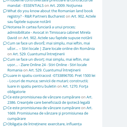
Probleme controversate privitoare la contractul de
mandat - ESSENTIALS
on
Art. 2009. Noţiunea
What do you know about the Romanian land book
registry? - R&R Partners Bucharest
on
Art. 902. Actele
sau faptele supuse notării
Notarea în cartea funciară a unui proces;
admisibilitate - Avocat in Timisoara cabinet Mirela
David
on
Art. 902. Actele sau faptele supuse notării
Cum se face un divorÈ; mai simplu, mai ieftin, mai
uÈor… – Stiri locale | Ziare locale online din România
on
Art. 529. Cuantumul întreţinerii
Cum se face un divorț; mai simplu, mai ieftin, mai
ușor… - Ziare Online 24 - Stiri Online - Stiri locale
Romania
on
Art. 529. Cuantumul întreţinerii
Luare in spatiu contracost -0733896700. Pret 1500 lei
- Locuri de munca; servicii de mutari; constructii;
luare in spatiu pentru buletin
on
Art. 1270. Forţa
obligatorie
Ce este promisiunea de vânzare cumpărare
on
Art.
2386. Creanţele care beneficiază de ipotecă legală
Ce este promisiunea de vânzare cumpărare
on
Art.
1669. Promisiunea de vânzare şi promisiunea de
cumpărare
Obligația de întreținere: exercitare, influența