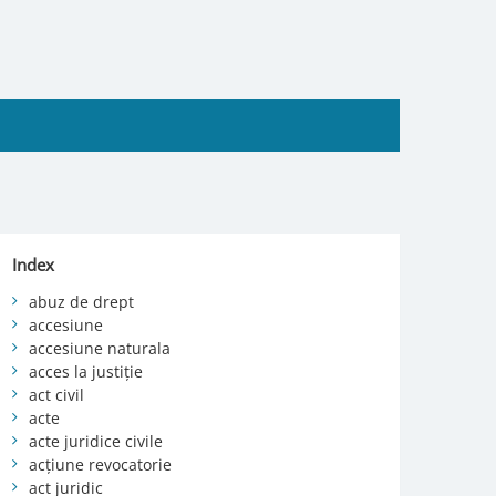
Index
abuz de drept
accesiune
accesiune naturala
acces la justiție
act civil
acte
acte juridice civile
acțiune revocatorie
act juridic