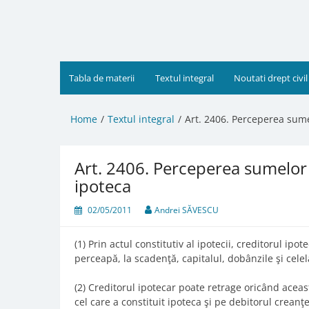
Skip
to
content
Tabla de materii
Textul integral
Noutati drept civil
Home
Textul integral
Art. 2406. Perceperea sumel
Art. 2406. Perceperea sumelor 
ipoteca
02/05/2011
Andrei SĂVESCU
(1) Prin actul constitutiv al ipotecii, creditorul ipo
perceapă, la scadenţă, capitalul, dobânzile şi cele
(2) Creditorul ipotecar poate retrage oricând aceast
cel care a constituit ipoteca şi pe debitorul creanţe