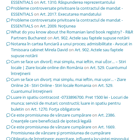
ESSENTIALS
on
Art. 1310. Răspunderea reprezentantului
Probleme controversate privitoare la contractul de mandat -
ESSENTIALS
on
Art. 2017. Executarea mandatului
Probleme controversate privitoare la contractul de mandat -
ESSENTIALS
on
Art. 2009. Noţiunea
What do you know about the Romanian land book registry? - R&R
Partners Bucharest
on
Art. 902. Actele sau faptele supuse notării
Notarea în cartea funciară a unui proces; admisibilitate - Avocat in
Timisoara cabinet Mirela David
on
Art. 902. Actele sau faptele
supuse notării
Cum se face un divorÈ; mai simplu, mai ieftin, mai uÈor… – Stiri
locale | Ziare locale online din România
on
Art. 529. Cuantumul
întreţinerii
Cum se face un divorț; mai simplu, mai ieftin, mai ușor… - Ziare
Online 24 - Stiri Online - Stiri locale Romania
on
Art. 529.
Cuantumul întreţinerii
Luare in spatiu contracost -0733896700. Pret 1500 lei - Locuri de
munca; servicii de mutari; constructii; luare in spatiu pentru
buletin
on
Art. 1270. Forţa obligatorie
Ce este promisiunea de vânzare cumpărare
on
Art. 2386.
Creanţele care beneficiază de ipotecă legală
Ce este promisiunea de vânzare cumpărare
on
Art. 1669.
Promisiunea de vânzare şi promisiunea de cumpărare
Obligația de întreținere: exercitare, influența locuinței minorului