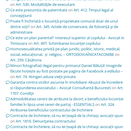
on
Art. 530. Modalităţile de executare
Ce este prezumția de paternitate
on
Art. 412. Timpul legal al
concepţiunii
Poate fi închiriată o locuință proprietate comună doar de unul
dintre soți?
on
Art. 345. Actele de conservare, de folosinţă şi de
administrare
Ce este un plan parental? Interesul superior al copilului - Avocat in
Timisoara
on
Art. 497. Schimbarea locuinţei copilului
Homosexualitatea privită pe plan juridic, politic, istoric, medical,
social, educațional, și religios, – ORTODOXIAÎNCATACOMBE
on
Art. 259. Căsătoria
Minori fotografiați ilegal pentru primarul Daniel Băluță! Imaginile
făcute hoțește au fost postate pe pagina de Facebook a edilului –
on
Art. 74. Atingeri aduse vieţii private
Garanția contra viciilor ascunse în imobiliare: Abuzul de încredere
și răspunderea asociatului – Avocat Consultanță București
on
Art.
1707. Condiţii
Admisibilitatea cererii de atribuire la divorț a beneficiului locuinței
familiei în lipsa unei cereri de partaj - ESSENTIALS
on
Art. 324.
Atribuirea beneficiului contractului de închiriere
Contracte de închiriere, să nu iei țeapă de la chiriași; avocații spun
on
Art. 1816. Denunţarea contractului
Contracte de închiriere, să nu iei țeapă de la chiriași; avocații spun