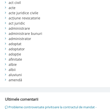
act civil
acte
acte juridice civile
acțiune revocatorie
act juridic
administrare
administrare bunuri
administrator
adoptat
adoptator
adopție
afinitate
albie
albii
aluviuni
amendă
Ultimele comentarii
Probleme controversate privitoare la contractul de mandat -