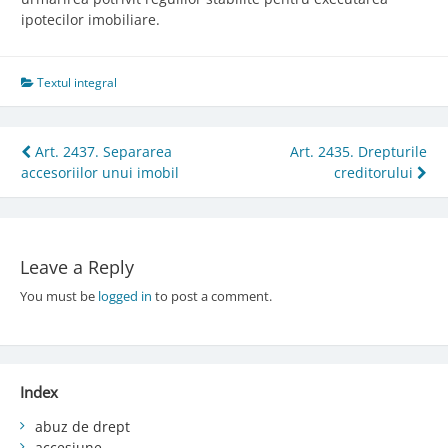
ipotecilor imobiliare.
Textul integral
Post
Art. 2437. Separarea
Art. 2435. Drepturile
accesoriilor unui imobil
creditorului
navigation
Leave a Reply
You must be
logged in
to post a comment.
Index
abuz de drept
accesiune