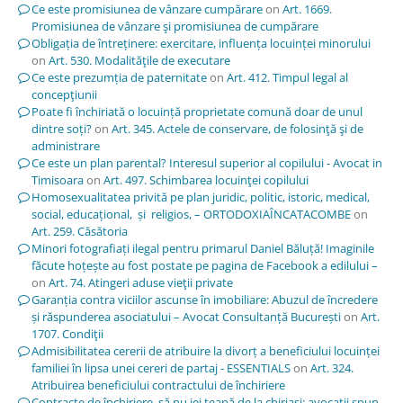
Ce este promisiunea de vânzare cumpărare
on
Art. 1669.
Promisiunea de vânzare şi promisiunea de cumpărare
Obligația de întreținere: exercitare, influența locuinței minorului
on
Art. 530. Modalităţile de executare
Ce este prezumția de paternitate
on
Art. 412. Timpul legal al
concepţiunii
Poate fi închiriată o locuință proprietate comună doar de unul
dintre soți?
on
Art. 345. Actele de conservare, de folosinţă şi de
administrare
Ce este un plan parental? Interesul superior al copilului - Avocat in
Timisoara
on
Art. 497. Schimbarea locuinţei copilului
Homosexualitatea privită pe plan juridic, politic, istoric, medical,
social, educațional, și religios, – ORTODOXIAÎNCATACOMBE
on
Art. 259. Căsătoria
Minori fotografiați ilegal pentru primarul Daniel Băluță! Imaginile
făcute hoțește au fost postate pe pagina de Facebook a edilului –
on
Art. 74. Atingeri aduse vieţii private
Garanția contra viciilor ascunse în imobiliare: Abuzul de încredere
și răspunderea asociatului – Avocat Consultanță București
on
Art.
1707. Condiţii
Admisibilitatea cererii de atribuire la divorț a beneficiului locuinței
familiei în lipsa unei cereri de partaj - ESSENTIALS
on
Art. 324.
Atribuirea beneficiului contractului de închiriere
Contracte de închiriere, să nu iei țeapă de la chiriași; avocații spun