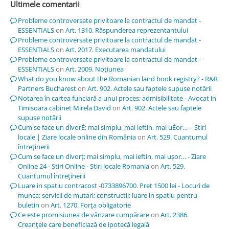
Ultimele comentarii
Probleme controversate privitoare la contractul de mandat -
ESSENTIALS
on
Art. 1310. Răspunderea reprezentantului
Probleme controversate privitoare la contractul de mandat -
ESSENTIALS
on
Art. 2017. Executarea mandatului
Probleme controversate privitoare la contractul de mandat -
ESSENTIALS
on
Art. 2009. Noţiunea
What do you know about the Romanian land book registry? - R&R
Partners Bucharest
on
Art. 902. Actele sau faptele supuse notării
Notarea în cartea funciară a unui proces; admisibilitate - Avocat in
Timisoara cabinet Mirela David
on
Art. 902. Actele sau faptele
supuse notării
Cum se face un divorÈ; mai simplu, mai ieftin, mai uÈor… – Stiri
locale | Ziare locale online din România
on
Art. 529. Cuantumul
întreţinerii
Cum se face un divorț; mai simplu, mai ieftin, mai ușor… - Ziare
Online 24 - Stiri Online - Stiri locale Romania
on
Art. 529.
Cuantumul întreţinerii
Luare in spatiu contracost -0733896700. Pret 1500 lei - Locuri de
munca; servicii de mutari; constructii; luare in spatiu pentru
buletin
on
Art. 1270. Forţa obligatorie
Ce este promisiunea de vânzare cumpărare
on
Art. 2386.
Creanţele care beneficiază de ipotecă legală