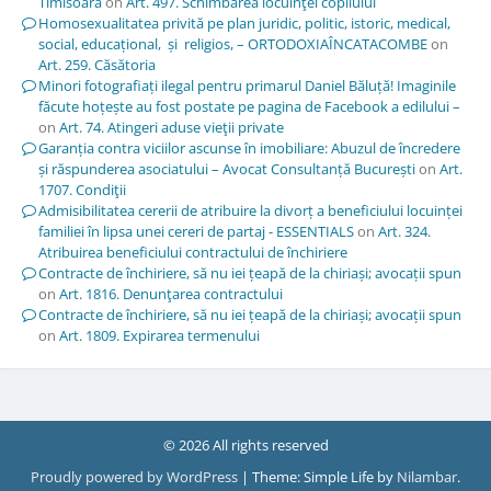
Timisoara
on
Art. 497. Schimbarea locuinţei copilului
Homosexualitatea privită pe plan juridic, politic, istoric, medical,
social, educațional, și religios, – ORTODOXIAÎNCATACOMBE
on
Art. 259. Căsătoria
Minori fotografiați ilegal pentru primarul Daniel Băluță! Imaginile
făcute hoțește au fost postate pe pagina de Facebook a edilului –
on
Art. 74. Atingeri aduse vieţii private
Garanția contra viciilor ascunse în imobiliare: Abuzul de încredere
și răspunderea asociatului – Avocat Consultanță București
on
Art.
1707. Condiţii
Admisibilitatea cererii de atribuire la divorț a beneficiului locuinței
familiei în lipsa unei cereri de partaj - ESSENTIALS
on
Art. 324.
Atribuirea beneficiului contractului de închiriere
Contracte de închiriere, să nu iei țeapă de la chiriași; avocații spun
on
Art. 1816. Denunţarea contractului
Contracte de închiriere, să nu iei țeapă de la chiriași; avocații spun
on
Art. 1809. Expirarea termenului
© 2026 All rights reserved
Proudly powered by WordPress
|
Theme: Simple Life by
Nilambar
.