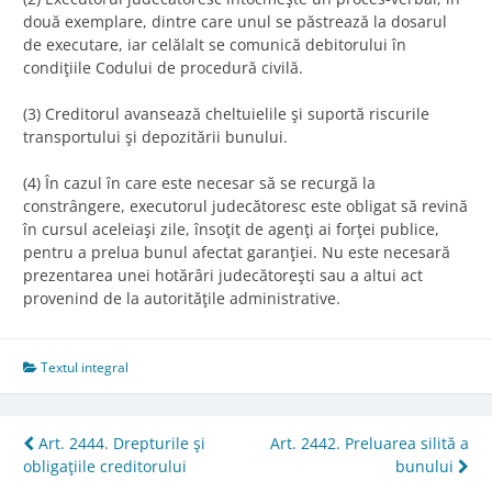
două exemplare, dintre care unul se păstrează la dosarul
de executare, iar celălalt se comunică debitorului în
condiţiile Codului de procedură civilă.
(3) Creditorul avansează cheltuielile şi suportă riscurile
transportului şi depozitării bunului.
(4) În cazul în care este necesar să se recurgă la
constrângere, executorul judecătoresc este obligat să revină
în cursul aceleiaşi zile, însoţit de agenţi ai forţei publice,
pentru a prelua bunul afectat garanţiei. Nu este necesară
prezentarea unei hotărâri judecătoreşti sau a altui act
provenind de la autorităţile administrative.
Textul integral
Post
Art. 2444. Drepturile şi
Art. 2442. Preluarea silită a
obligaţiile creditorului
bunului
navigation