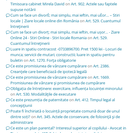
Timisoara cabinet Mirela David
on
Art. 902. Actele sau faptele
supuse notării
Cum se face un divorÈ; mai simplu, mai ieftin, mai uÈor… – Stiri
locale | Ziare locale online din România
on
Art. 529. Cuantumul
întreţinerii
Cum se face un divorț; mai simplu, mai ieftin, mai ușor… - Ziare
Online 24 - Stiri Online - Stiri locale Romania
on
Art. 529.
Cuantumul întreţinerii
Luare in spatiu contracost -0733896700. Pret 1500 lei - Locuri de
munca; servicii de mutari; constructii; luare in spatiu pentru
buletin
on
Art. 1270. Forţa obligatorie
Ce este promisiunea de vânzare cumpărare
on
Art. 2386.
Creanţele care beneficiază de ipotecă legală
Ce este promisiunea de vânzare cumpărare
on
Art. 1669.
Promisiunea de vânzare şi promisiunea de cumpărare
Obligația de întreținere: exercitare, influența locuinței minorului
on
Art. 530. Modalităţile de executare
Ce este prezumția de paternitate
on
Art. 412. Timpul legal al
concepţiunii
Poate fi închiriată o locuință proprietate comună doar de unul
dintre soți?
on
Art. 345. Actele de conservare, de folosinţă şi de
administrare
Ce este un plan parental? Interesul superior al copilului - Avocat in