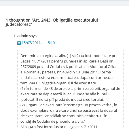
1 thought on “
Art. 2443. Obligaţiile executorului
judecătoresc
”
admin
says:
15/07/2011 at 15:10
Denumirea marginala, alin. (1) si (2)au fost modificate prin
Legea nr. 71/2011 pentru punerea în aplicare a Legii nr.
287/2009 privind Codul civil, publicata in Monitorul Oficial
al Romaniei, partea I, nr. 409 din 10 iunie 2011. Forma
initiala a acestora era urmatoarea, dupa cum urmeaza:
“Art. 2443. Obligaţiile organului de executare
(1) În termen de 48 de ore de la primirea cererii, organul de
executare se deplasează la locul unde se afla bunul
ipotecat, îl ridică şi îl predă de îndată creditorului.
(2) Organul de executare întocmeşte un proces-verbal, în
două exemplare, dintre care unul se păstrează la dosarul
de executare, iar celălalt se comunică debitorului în
condiţiile Codului de procedură civilă.”
Alin. (4) a fost introdus prin Legea nr. 71/2011.