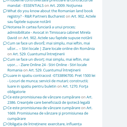
Probleme controversate privitoare la contractul de
mandat - ESSENTIALS
on
Art. 2009. Noţiunea
What do you know about the Romanian land book
registry? - R&R Partners Bucharest
on
Art. 902. Actele
sau faptele supuse notării
Notarea în cartea funciară a unui proces;
admisibilitate - Avocat in Timisoara cabinet Mirela
David
on
Art. 902. Actele sau faptele supuse notării
Cum se face un divorÈ; mai simplu, mai ieftin, mai
uÈor… – Stiri locale | Ziare locale online din România
on
Art. 529. Cuantumul întreţinerii
Cum se face un divorț; mai simplu, mai ieftin, mai
ușor… - Ziare Online 24 - Stiri Online - Stiri locale
Romania
on
Art. 529. Cuantumul întreţinerii
Luare in spatiu contracost -0733896700. Pret 1500 lei
- Locuri de munca; servicii de mutari; constructii;
luare in spatiu pentru buletin
on
Art. 1270. Forţa
obligatorie
Ce este promisiunea de vânzare cumpărare
on
Art.
2386. Creanţele care beneficiază de ipotecă legală
Ce este promisiunea de vânzare cumpărare
on
Art.
1669. Promisiunea de vânzare şi promisiunea de
cumpărare
Obligația de întreținere: exercitare, influența