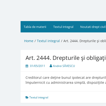
Skip
to
content
Tabla de materii
Textul integral
Noutati drept civil
Home
Textul integral
Art. 2444. Drepturile şi obl
Art. 2444. Drepturile şi obligaţi
01/05/2011
Andrei SĂVESCU
Creditorul care deţine bunul ipotecat are drepturile
împuternicit cu administrarea simplă, dispoziţiile
Textul integral