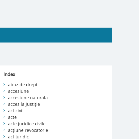
Index
abuz de drept
accesiune
accesiune naturala
acces la justiție
act civil
acte
acte juridice civile
acțiune revocatorie
act juridic