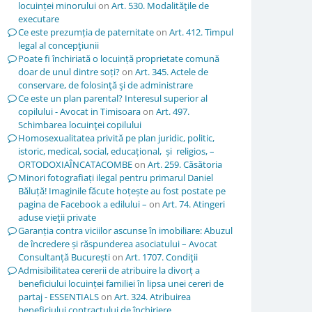
locuinței minorului
on
Art. 530. Modalităţile de
executare
Ce este prezumția de paternitate
on
Art. 412. Timpul
legal al concepţiunii
Poate fi închiriată o locuință proprietate comună
doar de unul dintre soți?
on
Art. 345. Actele de
conservare, de folosinţă şi de administrare
Ce este un plan parental? Interesul superior al
copilului - Avocat in Timisoara
on
Art. 497.
Schimbarea locuinţei copilului
Homosexualitatea privită pe plan juridic, politic,
istoric, medical, social, educațional, și religios, –
ORTODOXIAÎNCATACOMBE
on
Art. 259. Căsătoria
Minori fotografiați ilegal pentru primarul Daniel
Băluță! Imaginile făcute hoțește au fost postate pe
pagina de Facebook a edilului –
on
Art. 74. Atingeri
aduse vieţii private
Garanția contra viciilor ascunse în imobiliare: Abuzul
de încredere și răspunderea asociatului – Avocat
Consultanță București
on
Art. 1707. Condiţii
Admisibilitatea cererii de atribuire la divorț a
beneficiului locuinței familiei în lipsa unei cereri de
partaj - ESSENTIALS
on
Art. 324. Atribuirea
beneficiului contractului de închiriere