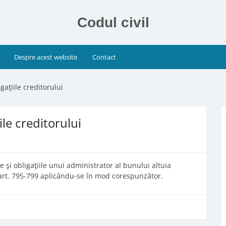
Codul civil
Despre acest website
Contact
igaţiile creditorului
ile creditorului
 şi obligaţiile unui administrator al bunului altuia
 art. 795-799 aplicându-se în mod corespunzător.