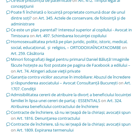
Ce este prezumția de paternitate
on
Art. 412. Timpul legal al
concepţiunii
Poate fi închiriată o locuință proprietate comună doar de unul
dintre soți?
on
Art. 345. Actele de conservare, de folosinţă şi de
administrare
Ce este un plan parental? Interesul superior al copilului - Avocat in
Timisoara
on
Art. 497. Schimbarea locuinţei copilului
Homosexualitatea privită pe plan juridic, politic, istoric, medical,
social, educațional, și religios, – ORTODOXIAÎNCATACOMBE
on
Art. 259. Căsătoria
Minori fotografiați ilegal pentru primarul Daniel Băluță! Imaginile
făcute hoțește au fost postate pe pagina de Facebook a edilului –
on
Art. 74. Atingeri aduse vieţii private
Garanția contra viciilor ascunse în imobiliare: Abuzul de încredere
și răspunderea asociatului – Avocat Consultanță București
on
Art.
1707. Condiţii
Admisibilitatea cererii de atribuire la divorț a beneficiului locuinței
familiei în lipsa unei cereri de partaj - ESSENTIALS
on
Art. 324.
Atribuirea beneficiului contractului de închiriere
Contracte de închiriere, să nu iei țeapă de la chiriași; avocații spun
on
Art. 1816. Denunţarea contractului
Contracte de închiriere, să nu iei țeapă de la chiriași; avocații spun
on
Art. 1809. Expirarea termenului