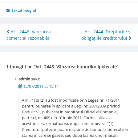
Textul integral
Post
Art. 2446. Vânzarea
Art. 2444. Drepturile şi
comercial rezonabilă
obligaţiile creditorului
navigation
1 thought on “
Art. 2445. Vânzarea bunurilor ipotecate
”
admin
says:
15/07/2011 at 15:14
Alin. (1) si (2) au fost modificate prin Legea nr. 71/2011
pentru punerea în aplicare a Legii nr. 287/2009 privind
Codul civil, publicata in Monitorul Oficial al Romaniei,
partea I, nr. 409 din 10 iunie 2011. Forma initiala a
acestorai era urmatoarea, dupa cum urmeaza: “(1)
Creditorul ipotecar poate dispune de bunurile ipotecate în
starea în care se găsesc sau după luarea unor măsuri