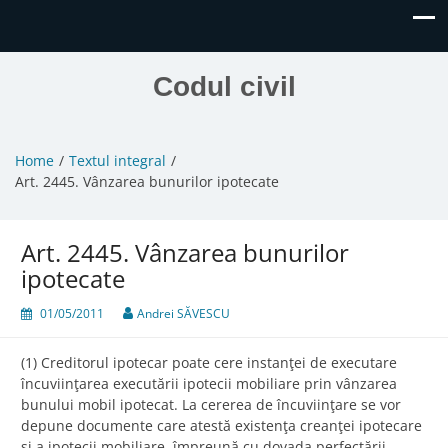
Codul civil
Home
Textul integral
Art. 2445. Vânzarea bunurilor ipotecate
Art. 2445. Vânzarea bunurilor
ipotecate
01/05/2011
Andrei SĂVESCU
(1) Creditorul ipotecar poate cere instanţei de executare
încuviinţarea executării ipotecii mobiliare prin vânzarea
bunului mobil ipotecat. La cererea de încuviinţare se vor
depune documente care atestă existenţa creanţei ipotecare
şi a ipotecii mobiliare, împreună cu dovada perfectării