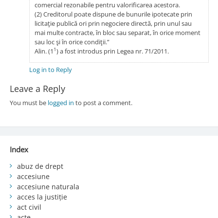
comercial rezonabile pentru valorificarea acestora.
(2) Creditorul poate dispune de bunurile ipotecate prin
licitaţie publică ori prin negociere directă, prin unul sau
mai multe contracte, în bloc sau separat, în orice moment
sau loc şi în orice condiţii.”
1
Alin. (1
) a fost introdus prin Legea nr. 71/2011.
Log in to Reply
Leave a Reply
You must be
logged in
to post a comment.
Index
abuz de drept
accesiune
accesiune naturala
acces la justiție
act civil
acte