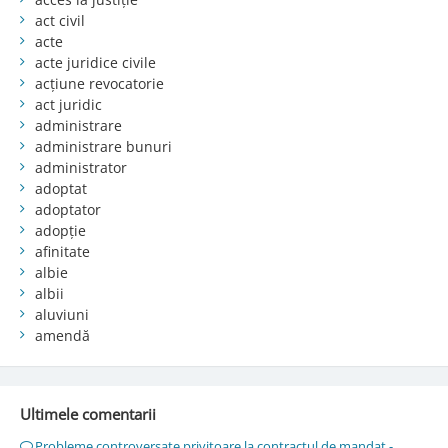
act civil
acte
acte juridice civile
acțiune revocatorie
act juridic
administrare
administrare bunuri
administrator
adoptat
adoptator
adopție
afinitate
albie
albii
aluviuni
amendă
Ultimele comentarii
Probleme controversate privitoare la contractul de mandat -