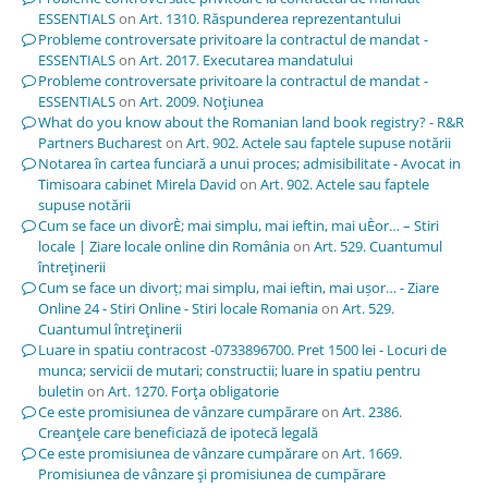
ESSENTIALS
on
Art. 1310. Răspunderea reprezentantului
Probleme controversate privitoare la contractul de mandat -
ESSENTIALS
on
Art. 2017. Executarea mandatului
Probleme controversate privitoare la contractul de mandat -
ESSENTIALS
on
Art. 2009. Noţiunea
What do you know about the Romanian land book registry? - R&R
Partners Bucharest
on
Art. 902. Actele sau faptele supuse notării
Notarea în cartea funciară a unui proces; admisibilitate - Avocat in
Timisoara cabinet Mirela David
on
Art. 902. Actele sau faptele
supuse notării
Cum se face un divorÈ; mai simplu, mai ieftin, mai uÈor… – Stiri
locale | Ziare locale online din România
on
Art. 529. Cuantumul
întreţinerii
Cum se face un divorț; mai simplu, mai ieftin, mai ușor… - Ziare
Online 24 - Stiri Online - Stiri locale Romania
on
Art. 529.
Cuantumul întreţinerii
Luare in spatiu contracost -0733896700. Pret 1500 lei - Locuri de
munca; servicii de mutari; constructii; luare in spatiu pentru
buletin
on
Art. 1270. Forţa obligatorie
Ce este promisiunea de vânzare cumpărare
on
Art. 2386.
Creanţele care beneficiază de ipotecă legală
Ce este promisiunea de vânzare cumpărare
on
Art. 1669.
Promisiunea de vânzare şi promisiunea de cumpărare