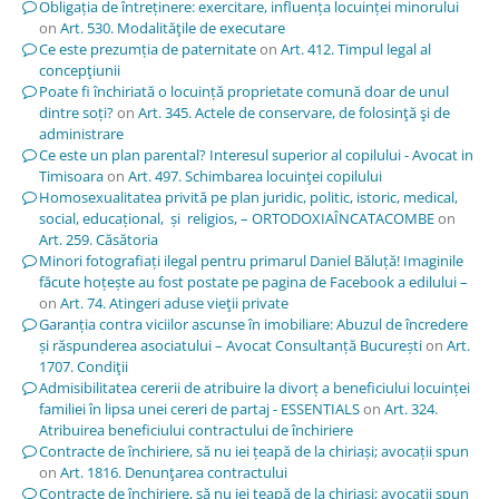
Obligația de întreținere: exercitare, influența locuinței minorului
on
Art. 530. Modalităţile de executare
Ce este prezumția de paternitate
on
Art. 412. Timpul legal al
concepţiunii
Poate fi închiriată o locuință proprietate comună doar de unul
dintre soți?
on
Art. 345. Actele de conservare, de folosinţă şi de
administrare
Ce este un plan parental? Interesul superior al copilului - Avocat in
Timisoara
on
Art. 497. Schimbarea locuinţei copilului
Homosexualitatea privită pe plan juridic, politic, istoric, medical,
social, educațional, și religios, – ORTODOXIAÎNCATACOMBE
on
Art. 259. Căsătoria
Minori fotografiați ilegal pentru primarul Daniel Băluță! Imaginile
făcute hoțește au fost postate pe pagina de Facebook a edilului –
on
Art. 74. Atingeri aduse vieţii private
Garanția contra viciilor ascunse în imobiliare: Abuzul de încredere
și răspunderea asociatului – Avocat Consultanță București
on
Art.
1707. Condiţii
Admisibilitatea cererii de atribuire la divorț a beneficiului locuinței
familiei în lipsa unei cereri de partaj - ESSENTIALS
on
Art. 324.
Atribuirea beneficiului contractului de închiriere
Contracte de închiriere, să nu iei țeapă de la chiriași; avocații spun
on
Art. 1816. Denunţarea contractului
Contracte de închiriere, să nu iei țeapă de la chiriași; avocații spun