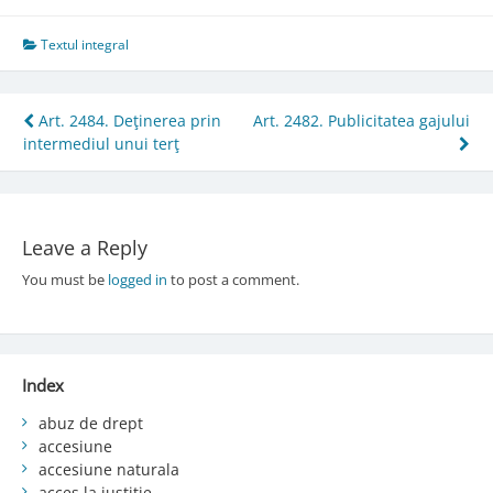
Textul integral
Post
Art. 2484. Deţinerea prin
Art. 2482. Publicitatea gajului
intermediul unui terţ
navigation
Leave a Reply
You must be
logged in
to post a comment.
Index
abuz de drept
accesiune
accesiune naturala
acces la justiție