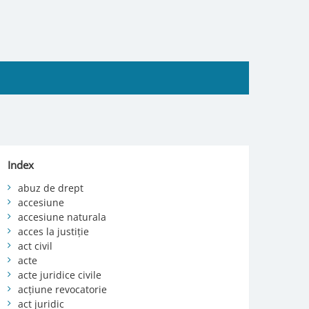
Index
abuz de drept
accesiune
accesiune naturala
acces la justiție
act civil
acte
acte juridice civile
acțiune revocatorie
act juridic