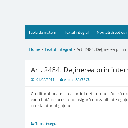
Skip
to
content
Tabla de materii
Textul integral
Noutati drept civil
Home
Textul integral
Art. 2484. Deţinerea prin i
Art. 2484. Deţinerea prin inter
01/05/2011
Andrei SĂVESCU
Creditorul poate, cu acordul debitorului său, să ex
exercitată de acesta nu asigură opozabilitatea gaj
constatator al gajului.
Textul integral