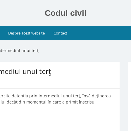
Codul civil
Despre acest website
Contact
ntermediul unui terţ
mediul unui terţ
ercite detenţia prin intermediul unui terţ, însă deţinerea
ului decât din momentul în care a primit înscrisul