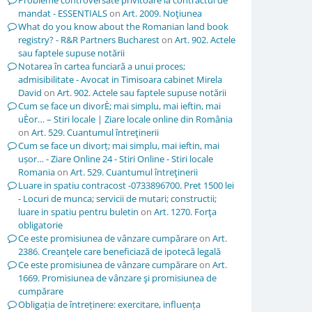
Probleme controversate privitoare la contractul de
mandat - ESSENTIALS
on
Art. 2009. Noţiunea
What do you know about the Romanian land book
registry? - R&R Partners Bucharest
on
Art. 902. Actele
sau faptele supuse notării
Notarea în cartea funciară a unui proces;
admisibilitate - Avocat in Timisoara cabinet Mirela
David
on
Art. 902. Actele sau faptele supuse notării
Cum se face un divorÈ; mai simplu, mai ieftin, mai
uÈor… – Stiri locale | Ziare locale online din România
on
Art. 529. Cuantumul întreţinerii
Cum se face un divorț; mai simplu, mai ieftin, mai
ușor… - Ziare Online 24 - Stiri Online - Stiri locale
Romania
on
Art. 529. Cuantumul întreţinerii
Luare in spatiu contracost -0733896700. Pret 1500 lei
- Locuri de munca; servicii de mutari; constructii;
luare in spatiu pentru buletin
on
Art. 1270. Forţa
obligatorie
Ce este promisiunea de vânzare cumpărare
on
Art.
2386. Creanţele care beneficiază de ipotecă legală
Ce este promisiunea de vânzare cumpărare
on
Art.
1669. Promisiunea de vânzare şi promisiunea de
cumpărare
Obligația de întreținere: exercitare, influența