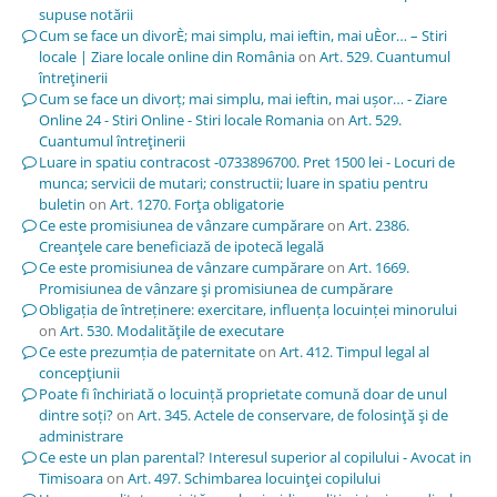
supuse notării
Cum se face un divorÈ; mai simplu, mai ieftin, mai uÈor… – Stiri
locale | Ziare locale online din România
on
Art. 529. Cuantumul
întreţinerii
Cum se face un divorț; mai simplu, mai ieftin, mai ușor… - Ziare
Online 24 - Stiri Online - Stiri locale Romania
on
Art. 529.
Cuantumul întreţinerii
Luare in spatiu contracost -0733896700. Pret 1500 lei - Locuri de
munca; servicii de mutari; constructii; luare in spatiu pentru
buletin
on
Art. 1270. Forţa obligatorie
Ce este promisiunea de vânzare cumpărare
on
Art. 2386.
Creanţele care beneficiază de ipotecă legală
Ce este promisiunea de vânzare cumpărare
on
Art. 1669.
Promisiunea de vânzare şi promisiunea de cumpărare
Obligația de întreținere: exercitare, influența locuinței minorului
on
Art. 530. Modalităţile de executare
Ce este prezumția de paternitate
on
Art. 412. Timpul legal al
concepţiunii
Poate fi închiriată o locuință proprietate comună doar de unul
dintre soți?
on
Art. 345. Actele de conservare, de folosinţă şi de
administrare
Ce este un plan parental? Interesul superior al copilului - Avocat in
Timisoara
on
Art. 497. Schimbarea locuinţei copilului