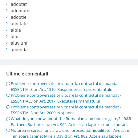
adoptat
adoptator
adopție
afinitate
albie
albii
aluviuni
amendă
Ultimele comentarii
Probleme controversate privitoare la contractul de mandat -
ESSENTIALS
on
Art. 1310. Răspunderea reprezentantului
Probleme controversate privitoare la contractul de mandat -
ESSENTIALS
on
Art. 2017. Executarea mandatului
Probleme controversate privitoare la contractul de mandat -
ESSENTIALS
on
Art. 2009. Noţiunea
What do you know about the Romanian land book registry? - R&R
Partners Bucharest
on
Art. 902. Actele sau faptele supuse notării
Notarea în cartea funciară a unui proces; admisibilitate - Avocat in
Timisoara cabinet Mirela David
on
Art. 902. Actele sau faptele