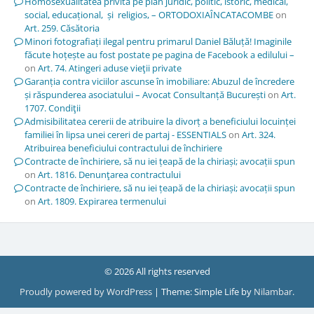
Homosexualitatea privită pe plan juridic, politic, istoric, medical,
social, educațional, și religios, – ORTODOXIAÎNCATACOMBE
on
Art. 259. Căsătoria
Minori fotografiați ilegal pentru primarul Daniel Băluță! Imaginile
făcute hoțește au fost postate pe pagina de Facebook a edilului –
on
Art. 74. Atingeri aduse vieţii private
Garanția contra viciilor ascunse în imobiliare: Abuzul de încredere
și răspunderea asociatului – Avocat Consultanță București
on
Art.
1707. Condiţii
Admisibilitatea cererii de atribuire la divorț a beneficiului locuinței
familiei în lipsa unei cereri de partaj - ESSENTIALS
on
Art. 324.
Atribuirea beneficiului contractului de închiriere
Contracte de închiriere, să nu iei țeapă de la chiriași; avocații spun
on
Art. 1816. Denunţarea contractului
Contracte de închiriere, să nu iei țeapă de la chiriași; avocații spun
on
Art. 1809. Expirarea termenului
© 2026 All rights reserved
Proudly powered by WordPress
|
Theme: Simple Life by
Nilambar
.