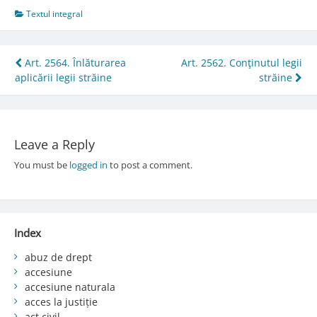
Textul integral
Post
Art. 2564. Înlăturarea
Art. 2562. Conţinutul legii
aplicării legii străine
străine
navigation
Leave a Reply
You must be
logged in
to post a comment.
Index
abuz de drept
accesiune
accesiune naturala
acces la justiție
act civil