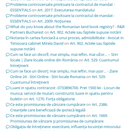
Probleme controversate privitoare la contractul de mandat -
ESSENTIALS
on
Art. 2017. Executarea mandatului
Probleme controversate privitoare la contractul de mandat -
ESSENTIALS
on
Art. 2009. Noţiunea
What do you know about the Romanian land book registry? - R&R
Partners Bucharest
on
Art. 902. Actele sau faptele supuse notării
Notarea în cartea funciară a unui proces; admisibilitate - Avocat in
Timisoara cabinet Mirela David
on
Art. 902. Actele sau faptele
supuse notării
Cum se face un divorÈ; mai simplu, mai ieftin, mai uÈor… – Stiri
locale | Ziare locale online din România
on
Art. 529. Cuantumul
întreţinerii
Cum se face un divorț; mai simplu, mai ieftin, mai ușor… - Ziare
Online 24 - Stiri Online - Stiri locale Romania
on
Art. 529.
Cuantumul întreţinerii
Luare in spatiu contracost -0733896700. Pret 1500 lei - Locuri de
munca; servicii de mutari; constructii; luare in spatiu pentru
buletin
on
Art. 1270. Forţa obligatorie
Ce este promisiunea de vânzare cumpărare
on
Art. 2386.
Creanţele care beneficiază de ipotecă legală
Ce este promisiunea de vânzare cumpărare
on
Art. 1669.
Promisiunea de vânzare şi promisiunea de cumpărare
Obligația de întreținere: exercitare, influența locuinței minorului