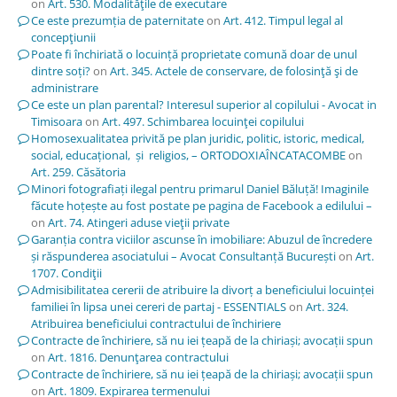
on
Art. 530. Modalităţile de executare
Ce este prezumția de paternitate
on
Art. 412. Timpul legal al
concepţiunii
Poate fi închiriată o locuință proprietate comună doar de unul
dintre soți?
on
Art. 345. Actele de conservare, de folosinţă şi de
administrare
Ce este un plan parental? Interesul superior al copilului - Avocat in
Timisoara
on
Art. 497. Schimbarea locuinţei copilului
Homosexualitatea privită pe plan juridic, politic, istoric, medical,
social, educațional, și religios, – ORTODOXIAÎNCATACOMBE
on
Art. 259. Căsătoria
Minori fotografiați ilegal pentru primarul Daniel Băluță! Imaginile
făcute hoțește au fost postate pe pagina de Facebook a edilului –
on
Art. 74. Atingeri aduse vieţii private
Garanția contra viciilor ascunse în imobiliare: Abuzul de încredere
și răspunderea asociatului – Avocat Consultanță București
on
Art.
1707. Condiţii
Admisibilitatea cererii de atribuire la divorț a beneficiului locuinței
familiei în lipsa unei cereri de partaj - ESSENTIALS
on
Art. 324.
Atribuirea beneficiului contractului de închiriere
Contracte de închiriere, să nu iei țeapă de la chiriași; avocații spun
on
Art. 1816. Denunţarea contractului
Contracte de închiriere, să nu iei țeapă de la chiriași; avocații spun
on
Art. 1809. Expirarea termenului