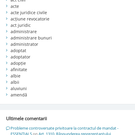
acte
acte juridice civile
acțiune revocatorie
act juridic
administrare
administrare bunuri
administrator
adoptat
adoptator
adopție
afinitate
albie
albii
aluviuni
amendă
Ultimele comentarii
Probleme controversate privitoare la contractul de mandat -
ESSENTIALS
on
Art. 1310. Răspunderea reprezentantului