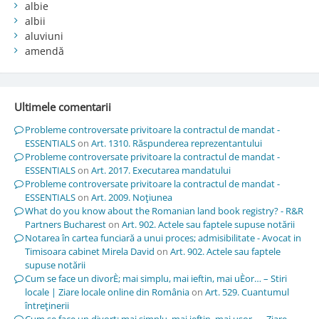
albie
albii
aluviuni
amendă
Ultimele comentarii
Probleme controversate privitoare la contractul de mandat -
ESSENTIALS
on
Art. 1310. Răspunderea reprezentantului
Probleme controversate privitoare la contractul de mandat -
ESSENTIALS
on
Art. 2017. Executarea mandatului
Probleme controversate privitoare la contractul de mandat -
ESSENTIALS
on
Art. 2009. Noţiunea
What do you know about the Romanian land book registry? - R&R
Partners Bucharest
on
Art. 902. Actele sau faptele supuse notării
Notarea în cartea funciară a unui proces; admisibilitate - Avocat in
Timisoara cabinet Mirela David
on
Art. 902. Actele sau faptele
supuse notării
Cum se face un divorÈ; mai simplu, mai ieftin, mai uÈor… – Stiri
locale | Ziare locale online din România
on
Art. 529. Cuantumul
întreţinerii
Cum se face un divorț; mai simplu, mai ieftin, mai ușor… - Ziare