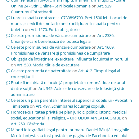
Online 24 - Stiri Online - Stiri locale Romania
on
Art. 529.
Cuantumul întreţinerii
Luare in spatiu contracost -0733896700. Pret 1500 lei - Locuri de
munca; servicii de mutari; constructii; luare in spatiu pentru
buletin
on
Art. 1270. Forţa obligatorie
Ce este promisiunea de vânzare cumpărare
on
Art. 2386.
Creanţele care beneficiază de ipotecă legală
Ce este promisiunea de vânzare cumpărare
on
Art. 1669.
Promisiunea de vânzare şi promisiunea de cumpărare
Obligația de întreținere: exercitare, influența locuinței minorului
on
Art. 530. Modalităţile de executare
Ce este prezumția de paternitate
on
Art. 412. Timpul legal al
concepţiunii
Poate fi închiriată o locuință proprietate comună doar de unul
dintre soți?
on
Art. 345. Actele de conservare, de folosinţă şi de
administrare
Ce este un plan parental? Interesul superior al copilului - Avocat in
Timisoara
on
Art. 497. Schimbarea locuinţei copilului
Homosexualitatea privită pe plan juridic, politic, istoric, medical,
social, educațional, și religios, – ORTODOXIAÎNCATACOMBE
on
Art. 259. Căsătoria
Minori fotografiați ilegal pentru primarul Daniel Băluță! Imaginile
făcute hoțește au fost postate pe pagina de Facebook a edilului –