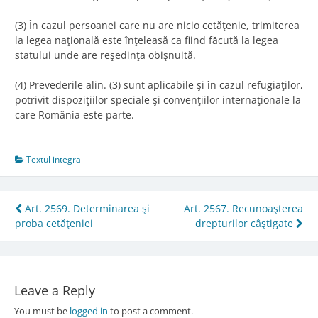
(3) În cazul persoanei care nu are nicio cetăţenie, trimiterea
la legea naţională este înţeleasă ca fiind făcută la legea
statului unde are reşedinţa obişnuită.
(4) Prevederile alin. (3) sunt aplicabile şi în cazul refugiaţilor,
potrivit dispoziţiilor speciale şi convenţiilor internaţionale la
care România este parte.
Textul integral
Post
Art. 2569. Determinarea şi
Art. 2567. Recunoaşterea
proba cetăţeniei
drepturilor câştigate
navigation
Leave a Reply
You must be
logged in
to post a comment.