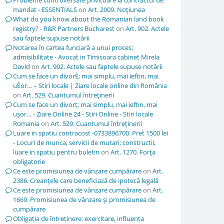
Probleme controversate privitoare la contractul de
mandat - ESSENTIALS
on
Art. 2009. Noţiunea
What do you know about the Romanian land book
registry? - R&R Partners Bucharest
on
Art. 902. Actele
sau faptele supuse notării
Notarea în cartea funciară a unui proces;
admisibilitate - Avocat in Timisoara cabinet Mirela
David
on
Art. 902. Actele sau faptele supuse notării
Cum se face un divorÈ; mai simplu, mai ieftin, mai
uÈor… – Stiri locale | Ziare locale online din România
on
Art. 529. Cuantumul întreţinerii
Cum se face un divorț; mai simplu, mai ieftin, mai
ușor… - Ziare Online 24 - Stiri Online - Stiri locale
Romania
on
Art. 529. Cuantumul întreţinerii
Luare in spatiu contracost -0733896700. Pret 1500 lei
- Locuri de munca; servicii de mutari; constructii;
luare in spatiu pentru buletin
on
Art. 1270. Forţa
obligatorie
Ce este promisiunea de vânzare cumpărare
on
Art.
2386. Creanţele care beneficiază de ipotecă legală
Ce este promisiunea de vânzare cumpărare
on
Art.
1669. Promisiunea de vânzare şi promisiunea de
cumpărare
Obligația de întreținere: exercitare, influența