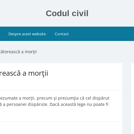
Codul civil
Despre acest website
Contact
cătorească a morţii
rească a morţii
prezumate a morţii, precum şi prezumţia că cel dispărut
lă a persoanei dispărute. Dacă această lege nu poate fi