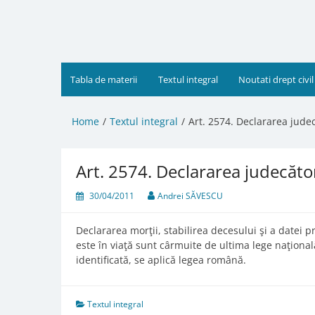
Skip
to
content
Tabla de materii
Textul integral
Noutati drept civil
Home
Textul integral
Art. 2574. Declararea jude
Art. 2574. Declararea judecăto
30/04/2011
Andrei SĂVESCU
Declararea morţii, stabilirea decesului şi a datei 
este în viaţă sunt cârmuite de ultima lege naţiona
identificată, se aplică legea română.
Textul integral