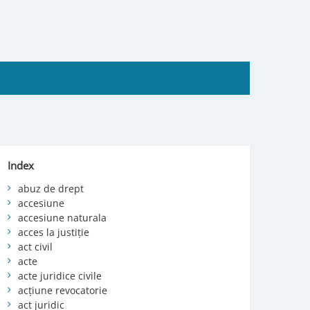
Index
abuz de drept
accesiune
accesiune naturala
acces la justiție
act civil
acte
acte juridice civile
acțiune revocatorie
act juridic