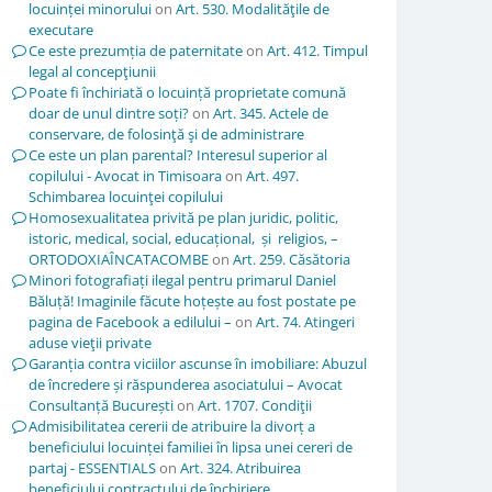
locuinței minorului
on
Art. 530. Modalităţile de
executare
Ce este prezumția de paternitate
on
Art. 412. Timpul
legal al concepţiunii
Poate fi închiriată o locuință proprietate comună
doar de unul dintre soți?
on
Art. 345. Actele de
conservare, de folosinţă şi de administrare
Ce este un plan parental? Interesul superior al
copilului - Avocat in Timisoara
on
Art. 497.
Schimbarea locuinţei copilului
Homosexualitatea privită pe plan juridic, politic,
istoric, medical, social, educațional, și religios, –
ORTODOXIAÎNCATACOMBE
on
Art. 259. Căsătoria
Minori fotografiați ilegal pentru primarul Daniel
Băluță! Imaginile făcute hoțește au fost postate pe
pagina de Facebook a edilului –
on
Art. 74. Atingeri
aduse vieţii private
Garanția contra viciilor ascunse în imobiliare: Abuzul
de încredere și răspunderea asociatului – Avocat
Consultanță București
on
Art. 1707. Condiţii
Admisibilitatea cererii de atribuire la divorț a
beneficiului locuinței familiei în lipsa unei cereri de
partaj - ESSENTIALS
on
Art. 324. Atribuirea
beneficiului contractului de închiriere