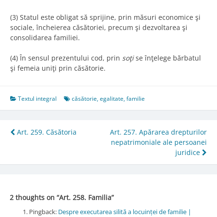
(3) Statul este obligat să sprijine, prin măsuri economice şi
sociale, încheierea căsătoriei, precum şi dezvoltarea şi
consolidarea familiei.
(4) În sensul prezentului cod, prin
soţi
se înţelege bărbatul
şi femeia uniţi prin căsătorie.
Textul integral
căsătorie
,
egalitate
,
familie
Post
Art. 259. Căsătoria
Art. 257. Apărarea drepturilor
nepatrimoniale ale persoanei
navigation
juridice
2 thoughts on “
Art. 258. Familia
”
Pingback:
Despre executarea silită a locuinței de familie |