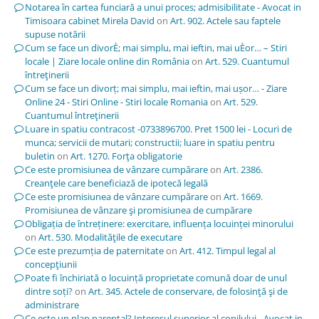
Notarea în cartea funciară a unui proces; admisibilitate - Avocat in
Timisoara cabinet Mirela David
on
Art. 902. Actele sau faptele
supuse notării
Cum se face un divorÈ; mai simplu, mai ieftin, mai uÈor… – Stiri
locale | Ziare locale online din România
on
Art. 529. Cuantumul
întreţinerii
Cum se face un divorț; mai simplu, mai ieftin, mai ușor… - Ziare
Online 24 - Stiri Online - Stiri locale Romania
on
Art. 529.
Cuantumul întreţinerii
Luare in spatiu contracost -0733896700. Pret 1500 lei - Locuri de
munca; servicii de mutari; constructii; luare in spatiu pentru
buletin
on
Art. 1270. Forţa obligatorie
Ce este promisiunea de vânzare cumpărare
on
Art. 2386.
Creanţele care beneficiază de ipotecă legală
Ce este promisiunea de vânzare cumpărare
on
Art. 1669.
Promisiunea de vânzare şi promisiunea de cumpărare
Obligația de întreținere: exercitare, influența locuinței minorului
on
Art. 530. Modalităţile de executare
Ce este prezumția de paternitate
on
Art. 412. Timpul legal al
concepţiunii
Poate fi închiriată o locuință proprietate comună doar de unul
dintre soți?
on
Art. 345. Actele de conservare, de folosinţă şi de
administrare
Ce este un plan parental? Interesul superior al copilului - Avocat in