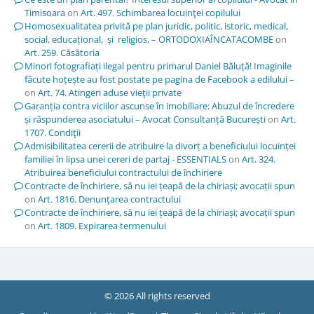
Timisoara
on
Art. 497. Schimbarea locuinţei copilului
Homosexualitatea privită pe plan juridic, politic, istoric, medical,
social, educațional, și religios, – ORTODOXIAÎNCATACOMBE
on
Art. 259. Căsătoria
Minori fotografiați ilegal pentru primarul Daniel Băluță! Imaginile
făcute hoțește au fost postate pe pagina de Facebook a edilului –
on
Art. 74. Atingeri aduse vieţii private
Garanția contra viciilor ascunse în imobiliare: Abuzul de încredere
și răspunderea asociatului – Avocat Consultanță București
on
Art.
1707. Condiţii
Admisibilitatea cererii de atribuire la divorț a beneficiului locuinței
familiei în lipsa unei cereri de partaj - ESSENTIALS
on
Art. 324.
Atribuirea beneficiului contractului de închiriere
Contracte de închiriere, să nu iei țeapă de la chiriași; avocații spun
on
Art. 1816. Denunţarea contractului
Contracte de închiriere, să nu iei țeapă de la chiriași; avocații spun
on
Art. 1809. Expirarea termenului
© 2026 All rights reserved