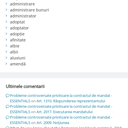
administrare
administrare bunuri
administrator
adoptat
adoptator
adopție
afinitate
albie
albii
aluviuni
amendă
Ultimele comentarii
Probleme controversate privitoare la contractul de mandat -
ESSENTIALS
on
Art. 1310. Răspunderea reprezentantului
Probleme controversate privitoare la contractul de mandat -
ESSENTIALS
on
Art. 2017. Executarea mandatului
Probleme controversate privitoare la contractul de mandat -
ESSENTIALS
on
Art. 2009. Noţiunea
What do you know about the Romanian land book registry? - R&R