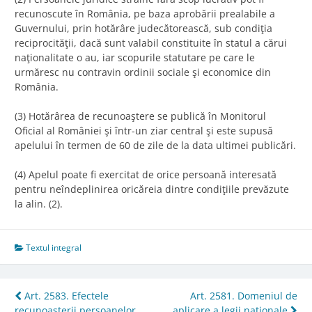
recunoscute în România, pe baza aprobării prealabile a
Guvernului, prin hotărâre judecătorească, sub condiţia
reciprocităţii, dacă sunt valabil constituite în statul a cărui
naţionalitate o au, iar scopurile statutare pe care le
urmăresc nu contravin ordinii sociale şi economice din
România.
(3) Hotărârea de recunoaştere se publică în Monitorul
Oficial al României şi într-un ziar central şi este supusă
apelului în termen de 60 de zile de la data ultimei publicări.
(4) Apelul poate fi exercitat de orice persoană interesată
pentru neîndeplinirea oricăreia dintre condiţiile prevăzute
la alin. (2).
Textul integral
Post
Art. 2583. Efectele
Art. 2581. Domeniul de
recunoaşterii persoanelor
aplicare a legii naţionale