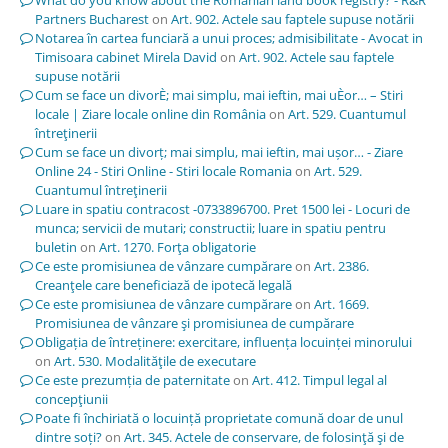
Partners Bucharest
on
Art. 902. Actele sau faptele supuse notării
Notarea în cartea funciară a unui proces; admisibilitate - Avocat in
Timisoara cabinet Mirela David
on
Art. 902. Actele sau faptele
supuse notării
Cum se face un divorÈ; mai simplu, mai ieftin, mai uÈor… – Stiri
locale | Ziare locale online din România
on
Art. 529. Cuantumul
întreţinerii
Cum se face un divorț; mai simplu, mai ieftin, mai ușor… - Ziare
Online 24 - Stiri Online - Stiri locale Romania
on
Art. 529.
Cuantumul întreţinerii
Luare in spatiu contracost -0733896700. Pret 1500 lei - Locuri de
munca; servicii de mutari; constructii; luare in spatiu pentru
buletin
on
Art. 1270. Forţa obligatorie
Ce este promisiunea de vânzare cumpărare
on
Art. 2386.
Creanţele care beneficiază de ipotecă legală
Ce este promisiunea de vânzare cumpărare
on
Art. 1669.
Promisiunea de vânzare şi promisiunea de cumpărare
Obligația de întreținere: exercitare, influența locuinței minorului
on
Art. 530. Modalităţile de executare
Ce este prezumția de paternitate
on
Art. 412. Timpul legal al
concepţiunii
Poate fi închiriată o locuință proprietate comună doar de unul
dintre soți?
on
Art. 345. Actele de conservare, de folosinţă şi de