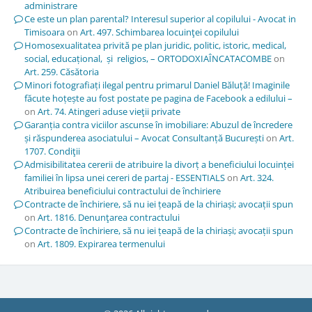
administrare
Ce este un plan parental? Interesul superior al copilului - Avocat in
Timisoara
on
Art. 497. Schimbarea locuinţei copilului
Homosexualitatea privită pe plan juridic, politic, istoric, medical,
social, educațional, și religios, – ORTODOXIAÎNCATACOMBE
on
Art. 259. Căsătoria
Minori fotografiați ilegal pentru primarul Daniel Băluță! Imaginile
făcute hoțește au fost postate pe pagina de Facebook a edilului –
on
Art. 74. Atingeri aduse vieţii private
Garanția contra viciilor ascunse în imobiliare: Abuzul de încredere
și răspunderea asociatului – Avocat Consultanță București
on
Art.
1707. Condiţii
Admisibilitatea cererii de atribuire la divorț a beneficiului locuinței
familiei în lipsa unei cereri de partaj - ESSENTIALS
on
Art. 324.
Atribuirea beneficiului contractului de închiriere
Contracte de închiriere, să nu iei țeapă de la chiriași; avocații spun
on
Art. 1816. Denunţarea contractului
Contracte de închiriere, să nu iei țeapă de la chiriași; avocații spun
on
Art. 1809. Expirarea termenului