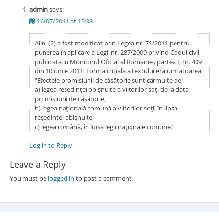
admin
says:
16/07/2011 at 15:38
Alin. (2) a fost modificat prin Legea nr. 71/2011 pentru
punerea în aplicare a Legii nr. 287/2009 privind Codul civil,
publicata in Monitorul Oficial al Romaniei, partea I, nr. 409
din 10 iunie 2011. Forma initiala a textului era urmatoarea:
“Efectele promisiunii de căsătorie sunt cârmuite de:
a) legea reşedinţei obişnuite a viitorilor soţi de la data
promisiunii de căsătorie;
b) legea naţională comună a viitorilor soţi, în lipsa
reşedinţei obişnuite;
c) legea română, în lipsa legii naţionale comune.”
Log in to Reply
Leave a Reply
You must be
logged in
to post a comment.