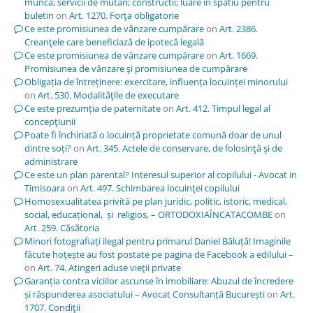
munca; servicii de mutari; constructii; luare in spatiu pentru
buletin
on
Art. 1270. Forţa obligatorie
Ce este promisiunea de vânzare cumpărare
on
Art. 2386.
Creanţele care beneficiază de ipotecă legală
Ce este promisiunea de vânzare cumpărare
on
Art. 1669.
Promisiunea de vânzare şi promisiunea de cumpărare
Obligația de întreținere: exercitare, influența locuinței minorului
on
Art. 530. Modalităţile de executare
Ce este prezumția de paternitate
on
Art. 412. Timpul legal al
concepţiunii
Poate fi închiriată o locuință proprietate comună doar de unul
dintre soți?
on
Art. 345. Actele de conservare, de folosinţă şi de
administrare
Ce este un plan parental? Interesul superior al copilului - Avocat in
Timisoara
on
Art. 497. Schimbarea locuinţei copilului
Homosexualitatea privită pe plan juridic, politic, istoric, medical,
social, educațional, și religios, – ORTODOXIAÎNCATACOMBE
on
Art. 259. Căsătoria
Minori fotografiați ilegal pentru primarul Daniel Băluță! Imaginile
făcute hoțește au fost postate pe pagina de Facebook a edilului –
on
Art. 74. Atingeri aduse vieţii private
Garanția contra viciilor ascunse în imobiliare: Abuzul de încredere
și răspunderea asociatului – Avocat Consultanță București
on
Art.
1707. Condiţii