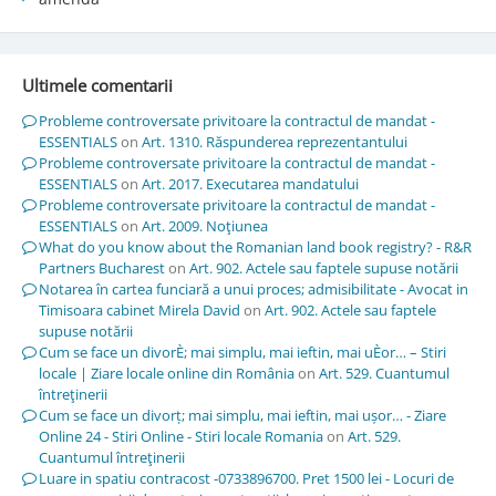
Ultimele comentarii
Probleme controversate privitoare la contractul de mandat -
ESSENTIALS
on
Art. 1310. Răspunderea reprezentantului
Probleme controversate privitoare la contractul de mandat -
ESSENTIALS
on
Art. 2017. Executarea mandatului
Probleme controversate privitoare la contractul de mandat -
ESSENTIALS
on
Art. 2009. Noţiunea
What do you know about the Romanian land book registry? - R&R
Partners Bucharest
on
Art. 902. Actele sau faptele supuse notării
Notarea în cartea funciară a unui proces; admisibilitate - Avocat in
Timisoara cabinet Mirela David
on
Art. 902. Actele sau faptele
supuse notării
Cum se face un divorÈ; mai simplu, mai ieftin, mai uÈor… – Stiri
locale | Ziare locale online din România
on
Art. 529. Cuantumul
întreţinerii
Cum se face un divorț; mai simplu, mai ieftin, mai ușor… - Ziare
Online 24 - Stiri Online - Stiri locale Romania
on
Art. 529.
Cuantumul întreţinerii
Luare in spatiu contracost -0733896700. Pret 1500 lei - Locuri de