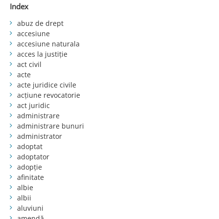
Index
abuz de drept
accesiune
accesiune naturala
acces la justiție
act civil
acte
acte juridice civile
acțiune revocatorie
act juridic
administrare
administrare bunuri
administrator
adoptat
adoptator
adopție
afinitate
albie
albii
aluviuni
amendă