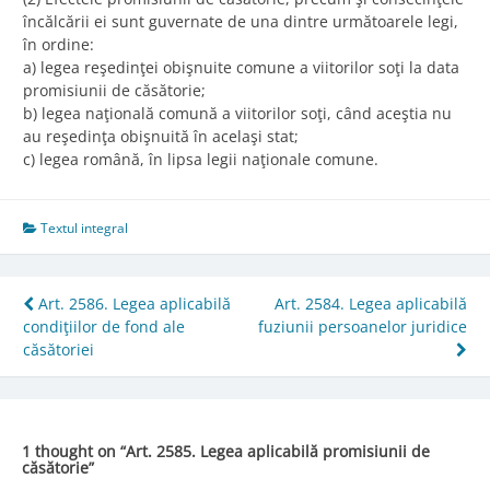
încălcării ei sunt guvernate de una dintre următoarele legi,
în ordine:
a) legea reşedinţei obişnuite comune a viitorilor soţi la data
promisiunii de căsătorie;
b) legea naţională comună a viitorilor soţi, când aceştia nu
au reşedinţa obişnuită în acelaşi stat;
c) legea română, în lipsa legii naţionale comune.
Textul integral
Post
Art. 2586. Legea aplicabilă
Art. 2584. Legea aplicabilă
condiţiilor de fond ale
fuziunii persoanelor juridice
navigation
căsătoriei
1 thought on “
Art. 2585. Legea aplicabilă promisiunii de
căsătorie
”