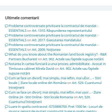
Ultimele comentarii
Probleme controversate privitoare la contractul de mandat -
ESSENTIALS
on
Art. 1310. Răspunderea reprezentantului
Probleme controversate privitoare la contractul de mandat -
ESSENTIALS
on
Art. 2017. Executarea mandatului
Probleme controversate privitoare la contractul de mandat -
ESSENTIALS
on
Art. 2009. Noţiunea
What do you know about the Romanian land book registry? - R&R
Partners Bucharest
on
Art. 902. Actele sau faptele supuse notării
Notarea în cartea funciară a unui proces; admisibilitate - Avocat in
Timisoara cabinet Mirela David
on
Art. 902. Actele sau faptele
supuse notării
Cum se face un divorÈ; mai simplu, mai ieftin, mai uÈor… – Stiri
locale | Ziare locale online din România
on
Art. 529. Cuantumul
întreţinerii
Cum se face un divorț; mai simplu, mai ieftin, mai ușor… - Ziare
Online 24 - Stiri Online - Stiri locale Romania
on
Art. 529.
Cuantumul întreţinerii
Luare in spatiu contracost -0733896700. Pret 1500 lei - Locuri de
munca; servicii de mutari; constructii; luare in spatiu pentru