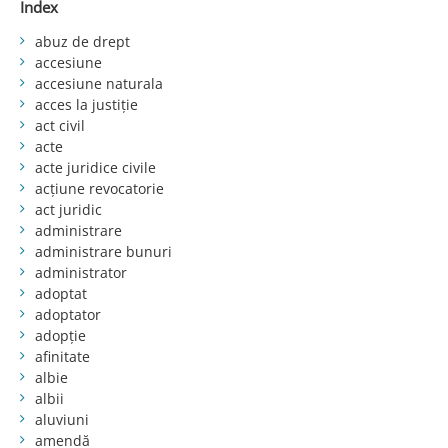
Index
abuz de drept
accesiune
accesiune naturala
acces la justiție
act civil
acte
acte juridice civile
acțiune revocatorie
act juridic
administrare
administrare bunuri
administrator
adoptat
adoptator
adopție
afinitate
albie
albii
aluviuni
amendă