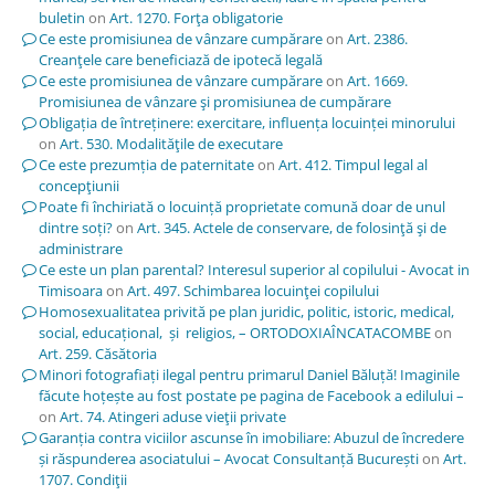
buletin
on
Art. 1270. Forţa obligatorie
Ce este promisiunea de vânzare cumpărare
on
Art. 2386.
Creanţele care beneficiază de ipotecă legală
Ce este promisiunea de vânzare cumpărare
on
Art. 1669.
Promisiunea de vânzare şi promisiunea de cumpărare
Obligația de întreținere: exercitare, influența locuinței minorului
on
Art. 530. Modalităţile de executare
Ce este prezumția de paternitate
on
Art. 412. Timpul legal al
concepţiunii
Poate fi închiriată o locuință proprietate comună doar de unul
dintre soți?
on
Art. 345. Actele de conservare, de folosinţă şi de
administrare
Ce este un plan parental? Interesul superior al copilului - Avocat in
Timisoara
on
Art. 497. Schimbarea locuinţei copilului
Homosexualitatea privită pe plan juridic, politic, istoric, medical,
social, educațional, și religios, – ORTODOXIAÎNCATACOMBE
on
Art. 259. Căsătoria
Minori fotografiați ilegal pentru primarul Daniel Băluță! Imaginile
făcute hoțește au fost postate pe pagina de Facebook a edilului –
on
Art. 74. Atingeri aduse vieţii private
Garanția contra viciilor ascunse în imobiliare: Abuzul de încredere
și răspunderea asociatului – Avocat Consultanță București
on
Art.
1707. Condiţii