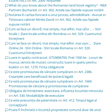
ESSENTIALS
on
Art. 2009. Noţiunea
What do you know about the Romanian land book registry? - R&R
Partners Bucharest
on
Art. 902. Actele sau faptele supuse notării
Notarea în cartea funciară a unui proces; admisibilitate - Avocat in
Timisoara cabinet Mirela David
on
Art. 902. Actele sau faptele
supuse notării
Cum se face un divorÈ; mai simplu, mai ieftin, mai uÈor… – Stiri
locale | Ziare locale online din România
on
Art. 529. Cuantumul
întreţinerii
Cum se face un divorț; mai simplu, mai ieftin, mai ușor… - Ziare
Online 24 - Stiri Online - Stiri locale Romania
on
Art. 529.
Cuantumul întreţinerii
Luare in spatiu contracost -0733896700. Pret 1500 lei - Locuri de
munca; servicii de mutari; constructii; luare in spatiu pentru
buletin
on
Art. 1270. Forţa obligatorie
Ce este promisiunea de vânzare cumpărare
on
Art. 2386.
Creanţele care beneficiază de ipotecă legală
Ce este promisiunea de vânzare cumpărare
on
Art. 1669.
Promisiunea de vânzare şi promisiunea de cumpărare
Obligația de întreținere: exercitare, influența locuinței minorului
on
Art. 530. Modalităţile de executare
Ce este prezumția de paternitate
on
Art. 412. Timpul legal al
concepţiunii
Poate fi închiriată o locuință proprietate comună doar de unul