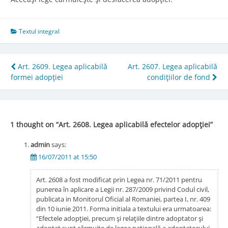
Textul integral
Post
Art. 2609. Legea aplicabilă
Art. 2607. Legea aplicabilă
formei adopţiei
condiţiilor de fond
navigation
1 thought on “
Art. 2608. Legea aplicabilă efectelor adopţiei
”
admin
says:
16/07/2011 at 15:50
Art. 2608 a fost modificat prin Legea nr. 71/2011 pentru
punerea în aplicare a Legii nr. 287/2009 privind Codul civil,
publicata in Monitorul Oficial al Romaniei, partea I, nr. 409
din 10 iunie 2011. Forma initiala a textului era urmatoarea:
“Efectele adopţiei, precum şi relaţiile dintre adoptator şi
adoptat sunt cârmuite de legea naţională a adoptatorului,