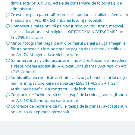
dintre soți?
on
Art. 345. Actele de conservare, de folosinţă şi de
administrare
Ce este un plan parental? Interesul superior al copilului - Avocat in
Timisoara
on
Art. 497. Schimbarea locuinţei copilului
Homosexualitatea privită pe plan juridic, politic, istoric, medical,
social, educațional, și religios, – ORTODOXIAÎNCATACOMBE
on
Art. 259. Căsătoria
Minori fotografiați ilegal pentru primarul Daniel Băluță! Imaginile
făcute hoțește au fost postate pe pagina de Facebook a edilului –
on
Art. 74. Atingeri aduse vieţii private
Garanția contra viciilor ascunse în imobiliare: Abuzul de încredere
și răspunderea asociatului – Avocat Consultanță București
on
Art.
1707. Condiţii
Admisibilitatea cererii de atribuire la divorț a beneficiului locuinței
familiei în lipsa unei cereri de partaj - ESSENTIALS
on
Art. 324.
Atribuirea beneficiului contractului de închiriere
Contracte de închiriere, să nu iei țeapă de la chiriași; avocații spun
on
Art. 1816. Denunţarea contractului
Contracte de închiriere, să nu iei țeapă de la chiriași; avocații spun
on
Art. 1809. Expirarea termenului