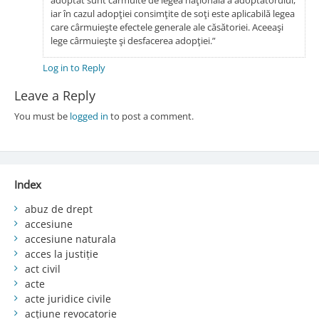
iar în cazul adopţiei consimţite de soţi este aplicabilă legea
care cârmuieşte efectele generale ale căsătoriei. Aceeaşi
lege cârmuieşte şi desfacerea adopţiei.”
Log in to Reply
Leave a Reply
You must be
logged in
to post a comment.
Index
abuz de drept
accesiune
accesiune naturala
acces la justiție
act civil
acte
acte juridice civile
acțiune revocatorie