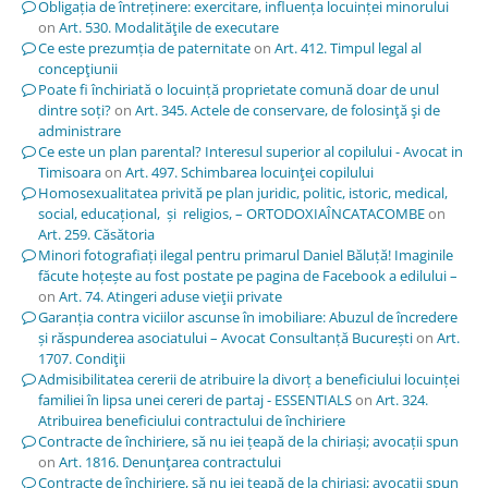
Obligația de întreținere: exercitare, influența locuinței minorului
on
Art. 530. Modalităţile de executare
Ce este prezumția de paternitate
on
Art. 412. Timpul legal al
concepţiunii
Poate fi închiriată o locuință proprietate comună doar de unul
dintre soți?
on
Art. 345. Actele de conservare, de folosinţă şi de
administrare
Ce este un plan parental? Interesul superior al copilului - Avocat in
Timisoara
on
Art. 497. Schimbarea locuinţei copilului
Homosexualitatea privită pe plan juridic, politic, istoric, medical,
social, educațional, și religios, – ORTODOXIAÎNCATACOMBE
on
Art. 259. Căsătoria
Minori fotografiați ilegal pentru primarul Daniel Băluță! Imaginile
făcute hoțește au fost postate pe pagina de Facebook a edilului –
on
Art. 74. Atingeri aduse vieţii private
Garanția contra viciilor ascunse în imobiliare: Abuzul de încredere
și răspunderea asociatului – Avocat Consultanță București
on
Art.
1707. Condiţii
Admisibilitatea cererii de atribuire la divorț a beneficiului locuinței
familiei în lipsa unei cereri de partaj - ESSENTIALS
on
Art. 324.
Atribuirea beneficiului contractului de închiriere
Contracte de închiriere, să nu iei țeapă de la chiriași; avocații spun
on
Art. 1816. Denunţarea contractului
Contracte de închiriere, să nu iei țeapă de la chiriași; avocații spun