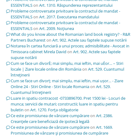
ESSENTIALS
on
Art. 1310. Răspunderea reprezentantului
Probleme controversate privitoare la contractul de mandat -
ESSENTIALS
on
Art. 2017. Executarea mandatului
Probleme controversate privitoare la contractul de mandat -
ESSENTIALS
on
Art. 2009. Noţiunea
What do you know about the Romanian land book registry? - R&R
Partners Bucharest
on
Art. 902. Actele sau faptele supuse notării
Notarea în cartea funciară a unui proces; admisibilitate - Avocat in
Timisoara cabinet Mirela David
on
Art. 902. Actele sau faptele
supuse notării
Cum se face un divorÈ; mai simplu, mai ieftin, mai uÈor… – Stiri
locale | Ziare locale online din România
on
Art. 529. Cuantumul
întreţinerii
Cum se face un divorț; mai simplu, mai ieftin, mai ușor… - Ziare
Online 24 - Stiri Online - Stiri locale Romania
on
Art. 529.
Cuantumul întreţinerii
Luare in spatiu contracost -0733896700. Pret 1500 lei - Locuri de
munca; servicii de mutari; constructii; luare in spatiu pentru
buletin
on
Art. 1270. Forţa obligatorie
Ce este promisiunea de vânzare cumpărare
on
Art. 2386.
Creanţele care beneficiază de ipotecă legală
Ce este promisiunea de vânzare cumpărare
on
Art. 1669.
Promisiunea de vânzare şi promisiunea de cumpărare