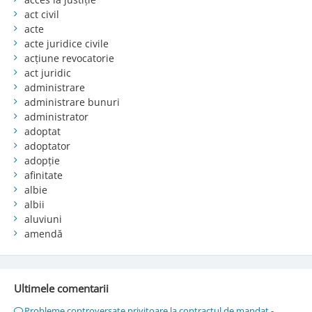
act civil
acte
acte juridice civile
acțiune revocatorie
act juridic
administrare
administrare bunuri
administrator
adoptat
adoptator
adopție
afinitate
albie
albii
aluviuni
amendă
Ultimele comentarii
Probleme controversate privitoare la contractul de mandat -