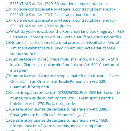
ESSENTIALS
on
Art. 1310. Răspunderea reprezentantului
Probleme controversate privitoare la contractul de mandat -
ESSENTIALS
on
Art. 2017. Executarea mandatului
Probleme controversate privitoare la contractul de mandat -
ESSENTIALS
on
Art. 2009. Noţiunea
What do you know about the Romanian land book registry? - R&R
Partners Bucharest
on
Art. 902. Actele sau faptele supuse notării
Notarea în cartea funciară a unui proces; admisibilitate - Avocat in
Timisoara cabinet Mirela David
on
Art. 902. Actele sau faptele
supuse notării
Cum se face un divorÈ; mai simplu, mai ieftin, mai uÈor… – Stiri
locale | Ziare locale online din România
on
Art. 529. Cuantumul
întreţinerii
Cum se face un divorț; mai simplu, mai ieftin, mai ușor… - Ziare
Online 24 - Stiri Online - Stiri locale Romania
on
Art. 529.
Cuantumul întreţinerii
Luare in spatiu contracost -0733896700. Pret 1500 lei - Locuri de
munca; servicii de mutari; constructii; luare in spatiu pentru
buletin
on
Art. 1270. Forţa obligatorie
Ce este promisiunea de vânzare cumpărare
on
Art. 2386.
Creanţele care beneficiază de ipotecă legală
Ce este promisiunea de vânzare cumpărare
on
Art. 1669.
Promisiunea de vânzare şi promisiunea de cumpărare