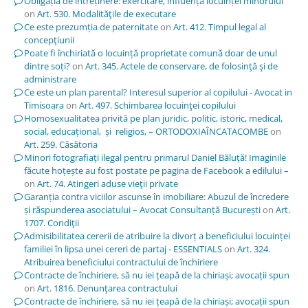
Obligația de întreținere: exercitare, influența locuinței minorului
on
Art. 530. Modalităţile de executare
Ce este prezumția de paternitate
on
Art. 412. Timpul legal al
concepţiunii
Poate fi închiriată o locuință proprietate comună doar de unul
dintre soți?
on
Art. 345. Actele de conservare, de folosinţă şi de
administrare
Ce este un plan parental? Interesul superior al copilului - Avocat in
Timisoara
on
Art. 497. Schimbarea locuinţei copilului
Homosexualitatea privită pe plan juridic, politic, istoric, medical,
social, educațional, și religios, – ORTODOXIAÎNCATACOMBE
on
Art. 259. Căsătoria
Minori fotografiați ilegal pentru primarul Daniel Băluță! Imaginile
făcute hoțește au fost postate pe pagina de Facebook a edilului –
on
Art. 74. Atingeri aduse vieţii private
Garanția contra viciilor ascunse în imobiliare: Abuzul de încredere
și răspunderea asociatului – Avocat Consultanță București
on
Art.
1707. Condiţii
Admisibilitatea cererii de atribuire la divorț a beneficiului locuinței
familiei în lipsa unei cereri de partaj - ESSENTIALS
on
Art. 324.
Atribuirea beneficiului contractului de închiriere
Contracte de închiriere, să nu iei țeapă de la chiriași; avocații spun
on
Art. 1816. Denunţarea contractului
Contracte de închiriere, să nu iei țeapă de la chiriași; avocații spun