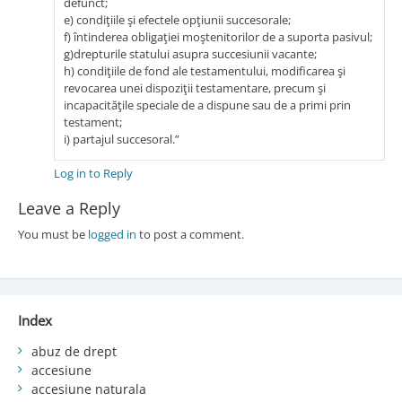
defunct;
e) condiţiile şi efectele opţiunii succesorale;
f) întinderea obligaţiei moştenitorilor de a suporta pasivul;
g)drepturile statului asupra succesiunii vacante;
h) condiţiile de fond ale testamentului, modificarea şi
revocarea unei dispoziţii testamentare, precum şi
incapacităţile speciale de a dispune sau de a primi prin
testament;
i) partajul succesoral.”
Log in to Reply
Leave a Reply
You must be
logged in
to post a comment.
Index
abuz de drept
accesiune
accesiune naturala