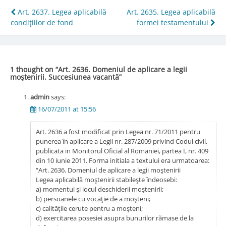
Post
Art. 2637. Legea aplicabilă
Art. 2635. Legea aplicabilă
condiţiilor de fond
formei testamentului
navigation
1 thought on “
Art. 2636. Domeniul de aplicare a legii
moştenirii. Succesiunea vacantă
”
admin
says:
16/07/2011 at 15:56
Art. 2636 a fost modificat prin Legea nr. 71/2011 pentru
punerea în aplicare a Legii nr. 287/2009 privind Codul civil,
publicata in Monitorul Oficial al Romaniei, partea I, nr. 409
din 10 iunie 2011. Forma initiala a textului era urmatoarea:
“Art. 2636. Domeniul de aplicare a legii moştenirii
Legea aplicabilă moştenirii stabileşte îndeosebi:
a) momentul şi locul deschiderii moştenirii;
b) persoanele cu vocaţie de a moşteni;
c) calităţile cerute pentru a moşteni;
d) exercitarea posesiei asupra bunurilor rămase de la