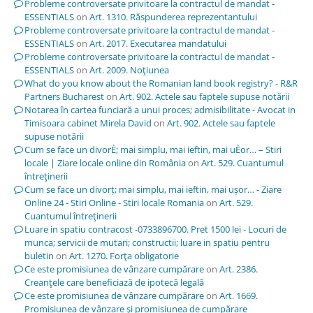
Probleme controversate privitoare la contractul de mandat -
ESSENTIALS
on
Art. 1310. Răspunderea reprezentantului
Probleme controversate privitoare la contractul de mandat -
ESSENTIALS
on
Art. 2017. Executarea mandatului
Probleme controversate privitoare la contractul de mandat -
ESSENTIALS
on
Art. 2009. Noţiunea
What do you know about the Romanian land book registry? - R&R
Partners Bucharest
on
Art. 902. Actele sau faptele supuse notării
Notarea în cartea funciară a unui proces; admisibilitate - Avocat in
Timisoara cabinet Mirela David
on
Art. 902. Actele sau faptele
supuse notării
Cum se face un divorÈ; mai simplu, mai ieftin, mai uÈor… – Stiri
locale | Ziare locale online din România
on
Art. 529. Cuantumul
întreţinerii
Cum se face un divorț; mai simplu, mai ieftin, mai ușor… - Ziare
Online 24 - Stiri Online - Stiri locale Romania
on
Art. 529.
Cuantumul întreţinerii
Luare in spatiu contracost -0733896700. Pret 1500 lei - Locuri de
munca; servicii de mutari; constructii; luare in spatiu pentru
buletin
on
Art. 1270. Forţa obligatorie
Ce este promisiunea de vânzare cumpărare
on
Art. 2386.
Creanţele care beneficiază de ipotecă legală
Ce este promisiunea de vânzare cumpărare
on
Art. 1669.
Promisiunea de vânzare şi promisiunea de cumpărare