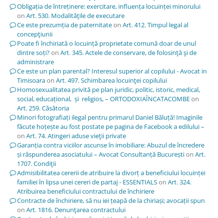
Obligația de întreținere: exercitare, influența locuinței minorului
on
Art. 530. Modalităţile de executare
Ce este prezumția de paternitate
on
Art. 412. Timpul legal al
concepţiunii
Poate fi închiriată o locuință proprietate comună doar de unul
dintre soți?
on
Art. 345. Actele de conservare, de folosinţă şi de
administrare
Ce este un plan parental? Interesul superior al copilului - Avocat in
Timisoara
on
Art. 497. Schimbarea locuinţei copilului
Homosexualitatea privită pe plan juridic, politic, istoric, medical,
social, educațional, și religios, – ORTODOXIAÎNCATACOMBE
on
Art. 259. Căsătoria
Minori fotografiați ilegal pentru primarul Daniel Băluță! Imaginile
făcute hoțește au fost postate pe pagina de Facebook a edilului –
on
Art. 74. Atingeri aduse vieţii private
Garanția contra viciilor ascunse în imobiliare: Abuzul de încredere
și răspunderea asociatului – Avocat Consultanță București
on
Art.
1707. Condiţii
Admisibilitatea cererii de atribuire la divorț a beneficiului locuinței
familiei în lipsa unei cereri de partaj - ESSENTIALS
on
Art. 324.
Atribuirea beneficiului contractului de închiriere
Contracte de închiriere, să nu iei țeapă de la chiriași; avocații spun
on
Art. 1816. Denunţarea contractului