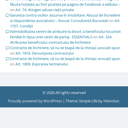
făcute hoțește au fost postate pe pagina de Facebook a edilului –
on
Art. 74. Atingeri aduse vieţii private
Garanția contra viciilor ascunse în imobiliare: Abuzul de încredere
și răspunderea asociatului – Avocat Consultanță București
on
Art.
1707. Condiţii
Admisibilitatea cererii de atribuire la divorț a beneficiului locuinței
familiei în lipsa unei cereri de partaj - ESSENTIALS
on
Art. 324.
Atribuirea beneficiului contractului de închiriere
Contracte de închiriere, să nu iei țeapă de la chiriași; avocații spun
on
Art. 1816. Denunţarea contractului
Contracte de închiriere, să nu iei țeapă de la chiriași; avocații spun
on
Art. 1809. Expirarea termenului
© 2026 All rights reserved
Proudly powered by WordPress
|
Theme: Simple Life by
Nilambar
.