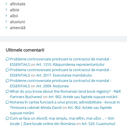
afinitate
albie
albii
aluviuni
amendă
Ultimele comentarii
Probleme controversate privitoare la contractul de mandat -
ESSENTIALS
on
Art. 1310. Răspunderea reprezentantului
Probleme controversate privitoare la contractul de mandat -
ESSENTIALS
on
Art. 2017. Executarea mandatului
Probleme controversate privitoare la contractul de mandat -
ESSENTIALS
on
Art. 2009. Noţiunea
What do you know about the Romanian land book registry? - R&R
Partners Bucharest
on
Art. 902. Actele sau faptele supuse notării
Notarea în cartea funciară a unui proces; admisibilitate - Avocat in
Timisoara cabinet Mirela David
on
Art. 902. Actele sau faptele
supuse notării
Cum se face un divorÈ; mai simplu, mai ieftin, mai uÈor… – Stiri
locale | Ziare locale online din România
on
Art. 529. Cuantumul