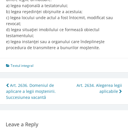
a) legea naţională a testatorului;
b) legea reşedinţei obişnuite a acestuia;
c) legea locului unde actul a fost întocmit, modificat sau
revocat;
d) legea situaţiei imobilului ce formează obiectul
testamentului;
e) legea instanţei sau a organului care îndeplineşte
procedura de transmitere a bunurilor moştenite.
Textul integral
Post
Art. 2636. Domeniul de
Art. 2634. Alegerea legii
aplicare a legii moştenirii.
aplicabile
navigation
Succesiunea vacantă
Leave a Reply