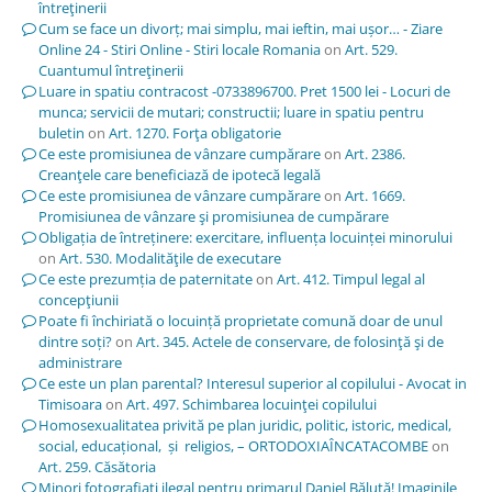
întreţinerii
Cum se face un divorț; mai simplu, mai ieftin, mai ușor… - Ziare
Online 24 - Stiri Online - Stiri locale Romania
on
Art. 529.
Cuantumul întreţinerii
Luare in spatiu contracost -0733896700. Pret 1500 lei - Locuri de
munca; servicii de mutari; constructii; luare in spatiu pentru
buletin
on
Art. 1270. Forţa obligatorie
Ce este promisiunea de vânzare cumpărare
on
Art. 2386.
Creanţele care beneficiază de ipotecă legală
Ce este promisiunea de vânzare cumpărare
on
Art. 1669.
Promisiunea de vânzare şi promisiunea de cumpărare
Obligația de întreținere: exercitare, influența locuinței minorului
on
Art. 530. Modalităţile de executare
Ce este prezumția de paternitate
on
Art. 412. Timpul legal al
concepţiunii
Poate fi închiriată o locuință proprietate comună doar de unul
dintre soți?
on
Art. 345. Actele de conservare, de folosinţă şi de
administrare
Ce este un plan parental? Interesul superior al copilului - Avocat in
Timisoara
on
Art. 497. Schimbarea locuinţei copilului
Homosexualitatea privită pe plan juridic, politic, istoric, medical,
social, educațional, și religios, – ORTODOXIAÎNCATACOMBE
on
Art. 259. Căsătoria
Minori fotografiați ilegal pentru primarul Daniel Băluță! Imaginile