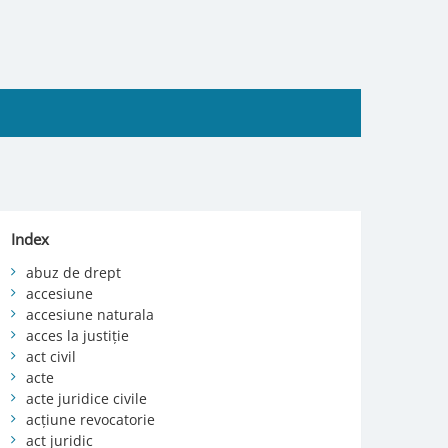
Index
abuz de drept
accesiune
accesiune naturala
acces la justiție
act civil
acte
acte juridice civile
acțiune revocatorie
act juridic