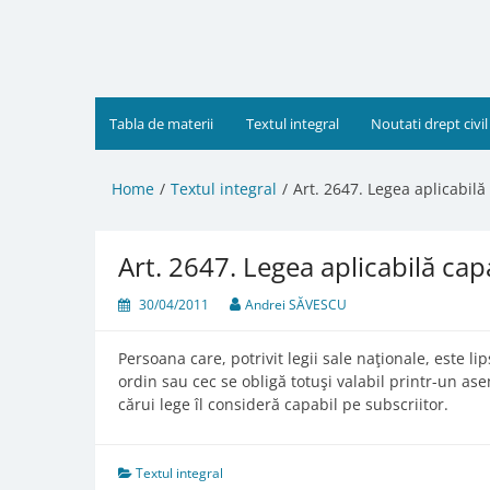
Skip
to
content
Tabla de materii
Textul integral
Noutati drept civil
Home
Textul integral
Art. 2647. Legea aplicabilă 
Art. 2647. Legea aplicabilă capa
30/04/2011
Andrei SĂVESCU
Persoana care, potrivit legii sale naţionale, este li
ordin sau cec se obligă totuşi valabil printr-un as
cărui lege îl consideră capabil pe subscriitor.
Textul integral