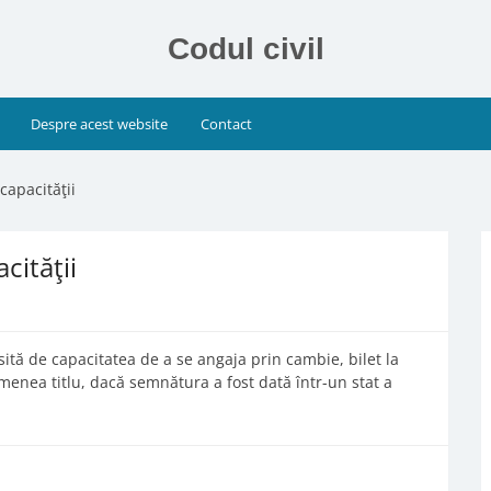
Codul civil
Despre acest website
Contact
capacităţii
cităţii
psită de capacitatea de a se angaja prin cambie, bilet la
emenea titlu, dacă semnătura a fost dată într-un stat a