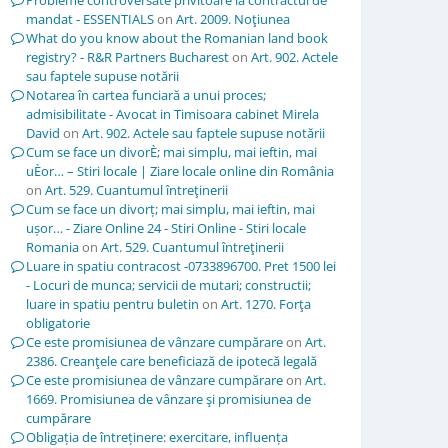
Probleme controversate privitoare la contractul de
mandat - ESSENTIALS
on
Art. 2009. Noţiunea
What do you know about the Romanian land book
registry? - R&R Partners Bucharest
on
Art. 902. Actele
sau faptele supuse notării
Notarea în cartea funciară a unui proces;
admisibilitate - Avocat in Timisoara cabinet Mirela
David
on
Art. 902. Actele sau faptele supuse notării
Cum se face un divorÈ; mai simplu, mai ieftin, mai
uÈor… – Stiri locale | Ziare locale online din România
on
Art. 529. Cuantumul întreţinerii
Cum se face un divorț; mai simplu, mai ieftin, mai
ușor… - Ziare Online 24 - Stiri Online - Stiri locale
Romania
on
Art. 529. Cuantumul întreţinerii
Luare in spatiu contracost -0733896700. Pret 1500 lei
- Locuri de munca; servicii de mutari; constructii;
luare in spatiu pentru buletin
on
Art. 1270. Forţa
obligatorie
Ce este promisiunea de vânzare cumpărare
on
Art.
2386. Creanţele care beneficiază de ipotecă legală
Ce este promisiunea de vânzare cumpărare
on
Art.
1669. Promisiunea de vânzare şi promisiunea de
cumpărare
Obligația de întreținere: exercitare, influența