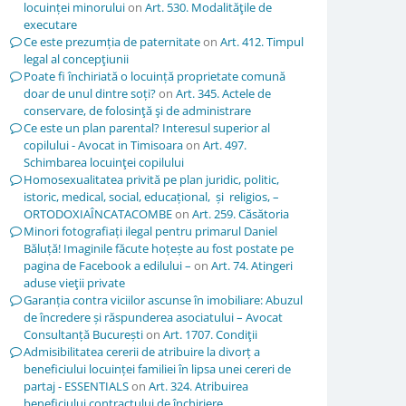
locuinței minorului
on
Art. 530. Modalităţile de
executare
Ce este prezumția de paternitate
on
Art. 412. Timpul
legal al concepţiunii
Poate fi închiriată o locuință proprietate comună
doar de unul dintre soți?
on
Art. 345. Actele de
conservare, de folosinţă şi de administrare
Ce este un plan parental? Interesul superior al
copilului - Avocat in Timisoara
on
Art. 497.
Schimbarea locuinţei copilului
Homosexualitatea privită pe plan juridic, politic,
istoric, medical, social, educațional, și religios, –
ORTODOXIAÎNCATACOMBE
on
Art. 259. Căsătoria
Minori fotografiați ilegal pentru primarul Daniel
Băluță! Imaginile făcute hoțește au fost postate pe
pagina de Facebook a edilului –
on
Art. 74. Atingeri
aduse vieţii private
Garanția contra viciilor ascunse în imobiliare: Abuzul
de încredere și răspunderea asociatului – Avocat
Consultanță București
on
Art. 1707. Condiţii
Admisibilitatea cererii de atribuire la divorț a
beneficiului locuinței familiei în lipsa unei cereri de
partaj - ESSENTIALS
on
Art. 324. Atribuirea
beneficiului contractului de închiriere