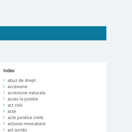
Index
abuz de drept
accesiune
accesiune naturala
acces la justiție
act civil
acte
acte juridice civile
acțiune revocatorie
act juridic