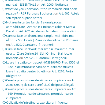
Probleme controversate privitoare la contractul de
mandat - ESSENTIALS
on
Art. 2009. Noţiunea
What do you know about the Romanian land book
registry? - R&R Partners Bucharest
on
Art. 902. Actele
sau faptele supuse notării
Notarea în cartea funciară a unui proces;
admisibilitate - Avocat in Timisoara cabinet Mirela
David
on
Art. 902. Actele sau faptele supuse notării
Cum se face un divorÈ; mai simplu, mai ieftin, mai
uÈor… – Stiri locale | Ziare locale online din România
on
Art. 529. Cuantumul întreţinerii
Cum se face un divorț; mai simplu, mai ieftin, mai
ușor… - Ziare Online 24 - Stiri Online - Stiri locale
Romania
on
Art. 529. Cuantumul întreţinerii
Luare in spatiu contracost -0733896700. Pret 1500 lei
- Locuri de munca; servicii de mutari; constructii;
luare in spatiu pentru buletin
on
Art. 1270. Forţa
obligatorie
Ce este promisiunea de vânzare cumpărare
on
Art.
2386. Creanţele care beneficiază de ipotecă legală
Ce este promisiunea de vânzare cumpărare
on
Art.
1669. Promisiunea de vânzare şi promisiunea de
cumpărare
Obligația de întreținere: exercitare, influența