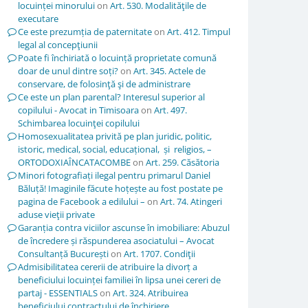
locuinței minorului
on
Art. 530. Modalităţile de
executare
Ce este prezumția de paternitate
on
Art. 412. Timpul
legal al concepţiunii
Poate fi închiriată o locuință proprietate comună
doar de unul dintre soți?
on
Art. 345. Actele de
conservare, de folosinţă şi de administrare
Ce este un plan parental? Interesul superior al
copilului - Avocat in Timisoara
on
Art. 497.
Schimbarea locuinţei copilului
Homosexualitatea privită pe plan juridic, politic,
istoric, medical, social, educațional, și religios, –
ORTODOXIAÎNCATACOMBE
on
Art. 259. Căsătoria
Minori fotografiați ilegal pentru primarul Daniel
Băluță! Imaginile făcute hoțește au fost postate pe
pagina de Facebook a edilului –
on
Art. 74. Atingeri
aduse vieţii private
Garanția contra viciilor ascunse în imobiliare: Abuzul
de încredere și răspunderea asociatului – Avocat
Consultanță București
on
Art. 1707. Condiţii
Admisibilitatea cererii de atribuire la divorț a
beneficiului locuinței familiei în lipsa unei cereri de
partaj - ESSENTIALS
on
Art. 324. Atribuirea
beneficiului contractului de închiriere