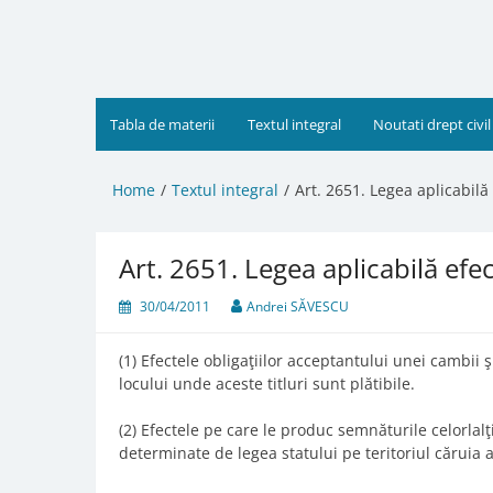
Skip
to
content
Tabla de materii
Textul integral
Noutati drept civil
Home
Textul integral
Art. 2651. Legea aplicabilă 
Art. 2651. Legea aplicabilă efec
30/04/2011
Andrei SĂVESCU
(1) Efectele obligaţiilor acceptantului unei cambii 
locului unde aceste titluri sunt plătibile.
(2) Efectele pe care le produc semnăturile celorlalţ
determinate de legea statului pe teritoriul căruia 