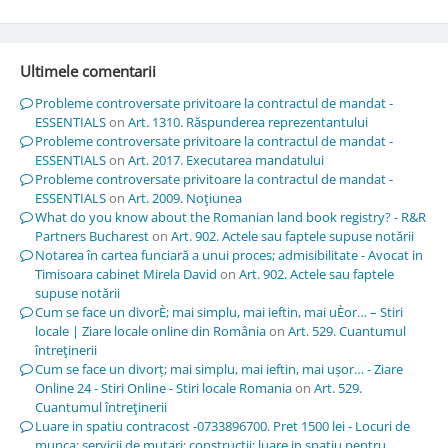
Ultimele comentarii
Probleme controversate privitoare la contractul de mandat -
ESSENTIALS
on
Art. 1310. Răspunderea reprezentantului
Probleme controversate privitoare la contractul de mandat -
ESSENTIALS
on
Art. 2017. Executarea mandatului
Probleme controversate privitoare la contractul de mandat -
ESSENTIALS
on
Art. 2009. Noţiunea
What do you know about the Romanian land book registry? - R&R
Partners Bucharest
on
Art. 902. Actele sau faptele supuse notării
Notarea în cartea funciară a unui proces; admisibilitate - Avocat in
Timisoara cabinet Mirela David
on
Art. 902. Actele sau faptele
supuse notării
Cum se face un divorÈ; mai simplu, mai ieftin, mai uÈor… – Stiri
locale | Ziare locale online din România
on
Art. 529. Cuantumul
întreţinerii
Cum se face un divorț; mai simplu, mai ieftin, mai ușor… - Ziare
Online 24 - Stiri Online - Stiri locale Romania
on
Art. 529.
Cuantumul întreţinerii
Luare in spatiu contracost -0733896700. Pret 1500 lei - Locuri de
munca; servicii de mutari; constructii; luare in spatiu pentru