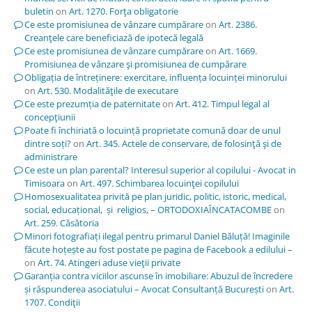
buletin
on
Art. 1270. Forţa obligatorie
Ce este promisiunea de vânzare cumpărare
on
Art. 2386.
Creanţele care beneficiază de ipotecă legală
Ce este promisiunea de vânzare cumpărare
on
Art. 1669.
Promisiunea de vânzare şi promisiunea de cumpărare
Obligația de întreținere: exercitare, influența locuinței minorului
on
Art. 530. Modalităţile de executare
Ce este prezumția de paternitate
on
Art. 412. Timpul legal al
concepţiunii
Poate fi închiriată o locuință proprietate comună doar de unul
dintre soți?
on
Art. 345. Actele de conservare, de folosinţă şi de
administrare
Ce este un plan parental? Interesul superior al copilului - Avocat in
Timisoara
on
Art. 497. Schimbarea locuinţei copilului
Homosexualitatea privită pe plan juridic, politic, istoric, medical,
social, educațional, și religios, – ORTODOXIAÎNCATACOMBE
on
Art. 259. Căsătoria
Minori fotografiați ilegal pentru primarul Daniel Băluță! Imaginile
făcute hoțește au fost postate pe pagina de Facebook a edilului –
on
Art. 74. Atingeri aduse vieţii private
Garanția contra viciilor ascunse în imobiliare: Abuzul de încredere
și răspunderea asociatului – Avocat Consultanță București
on
Art.
1707. Condiţii