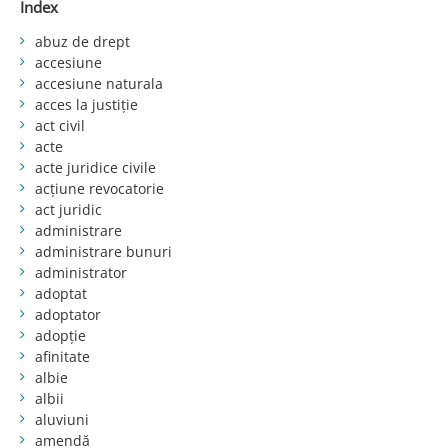
Index
abuz de drept
accesiune
accesiune naturala
acces la justiție
act civil
acte
acte juridice civile
acțiune revocatorie
act juridic
administrare
administrare bunuri
administrator
adoptat
adoptator
adopție
afinitate
albie
albii
aluviuni
amendă