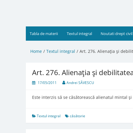
Skip
to
content
Tabla de materii
Textul integral
Noutati drept civil
Home
Textul integral
Art. 276. Alienaţia şi debil
Art. 276. Alienaţia şi debilitat
17/05/2011
Andrei SĂVESCU
Este interzis să se căsătorească alienatul mintal şi
Textul integral
căsătorie