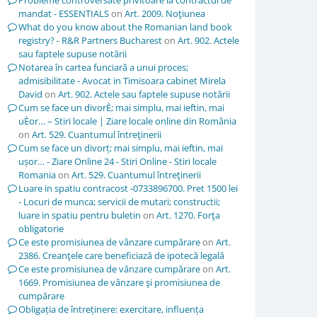
Probleme controversate privitoare la contractul de
mandat - ESSENTIALS
on
Art. 2009. Noţiunea
What do you know about the Romanian land book
registry? - R&R Partners Bucharest
on
Art. 902. Actele
sau faptele supuse notării
Notarea în cartea funciară a unui proces;
admisibilitate - Avocat in Timisoara cabinet Mirela
David
on
Art. 902. Actele sau faptele supuse notării
Cum se face un divorÈ; mai simplu, mai ieftin, mai
uÈor… – Stiri locale | Ziare locale online din România
on
Art. 529. Cuantumul întreţinerii
Cum se face un divorț; mai simplu, mai ieftin, mai
ușor… - Ziare Online 24 - Stiri Online - Stiri locale
Romania
on
Art. 529. Cuantumul întreţinerii
Luare in spatiu contracost -0733896700. Pret 1500 lei
- Locuri de munca; servicii de mutari; constructii;
luare in spatiu pentru buletin
on
Art. 1270. Forţa
obligatorie
Ce este promisiunea de vânzare cumpărare
on
Art.
2386. Creanţele care beneficiază de ipotecă legală
Ce este promisiunea de vânzare cumpărare
on
Art.
1669. Promisiunea de vânzare şi promisiunea de
cumpărare
Obligația de întreținere: exercitare, influența