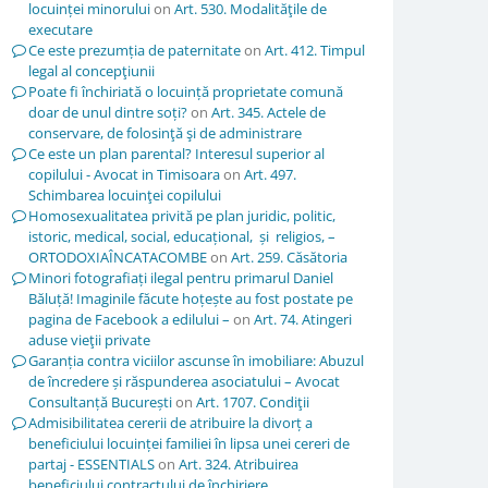
locuinței minorului
on
Art. 530. Modalităţile de
executare
Ce este prezumția de paternitate
on
Art. 412. Timpul
legal al concepţiunii
Poate fi închiriată o locuință proprietate comună
doar de unul dintre soți?
on
Art. 345. Actele de
conservare, de folosinţă şi de administrare
Ce este un plan parental? Interesul superior al
copilului - Avocat in Timisoara
on
Art. 497.
Schimbarea locuinţei copilului
Homosexualitatea privită pe plan juridic, politic,
istoric, medical, social, educațional, și religios, –
ORTODOXIAÎNCATACOMBE
on
Art. 259. Căsătoria
Minori fotografiați ilegal pentru primarul Daniel
Băluță! Imaginile făcute hoțește au fost postate pe
pagina de Facebook a edilului –
on
Art. 74. Atingeri
aduse vieţii private
Garanția contra viciilor ascunse în imobiliare: Abuzul
de încredere și răspunderea asociatului – Avocat
Consultanță București
on
Art. 1707. Condiţii
Admisibilitatea cererii de atribuire la divorț a
beneficiului locuinței familiei în lipsa unei cereri de
partaj - ESSENTIALS
on
Art. 324. Atribuirea
beneficiului contractului de închiriere