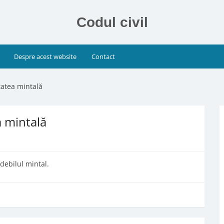
Codul civil
Despre acest website
Contact
itatea mintală
ea mintală
 debilul mintal.