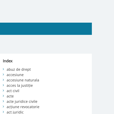
Index
abuz de drept
accesiune
accesiune naturala
acces la justiție
act civil
acte
acte juridice civile
acțiune revocatorie
act juridic