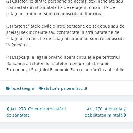
(2) Căsătoriile dintre persoane de acelaşi sex încheiate sau
contractate în străinătate fie de cetăţeni români, fie de
cetăţeni străini nu sunt recunoscute în România.
(3) Parteneriatele civile dintre persoane de sex opus sau de
acelaşi sex încheiate sau contractate în străinătate fie de
cetăţeni români, fie de cetăţeni străini nu sunt recunoscute
în România.
(4) Dispoziţiile legale privind libera circulaţie pe teritoriul
României a cetăţenilor statelor membre ale Uniunii
Europene şi Spaţiului Economic European rămân aplicabile.
Textul integral
căsătorie
,
parteneriat civil
Post
Art. 278. Comunicarea stării
Art. 276. Alienaţia şi
de sănătate
debilitatea mintală
navigation