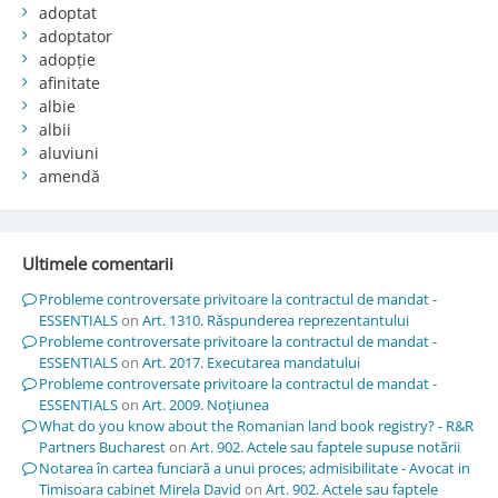
adoptat
adoptator
adopție
afinitate
albie
albii
aluviuni
amendă
Ultimele comentarii
Probleme controversate privitoare la contractul de mandat -
ESSENTIALS
on
Art. 1310. Răspunderea reprezentantului
Probleme controversate privitoare la contractul de mandat -
ESSENTIALS
on
Art. 2017. Executarea mandatului
Probleme controversate privitoare la contractul de mandat -
ESSENTIALS
on
Art. 2009. Noţiunea
What do you know about the Romanian land book registry? - R&R
Partners Bucharest
on
Art. 902. Actele sau faptele supuse notării
Notarea în cartea funciară a unui proces; admisibilitate - Avocat in
Timisoara cabinet Mirela David
on
Art. 902. Actele sau faptele