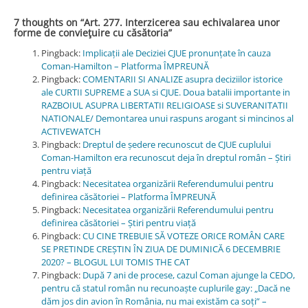
7 thoughts on “
Art. 277. Interzicerea sau echivalarea unor
forme de convieţuire cu căsătoria
”
Pingback:
Implicații ale Deciziei CJUE pronunțate în cauza
Coman-Hamilton – Platforma ÎMPREUNĂ
Pingback:
COMENTARII SI ANALIZE asupra deciziilor istorice
ale CURTII SUPREME a SUA si CJUE. Doua batalii importante in
RAZBOIUL ASUPRA LIBERTATII RELIGIOASE si SUVERANITATII
NATIONALE/ Demontarea unui raspuns arogant si mincinos al
ACTIVEWATCH
Pingback:
Dreptul de ședere recunoscut de CJUE cuplului
Coman-Hamilton era recunoscut deja în dreptul român – Știri
pentru viață
Pingback:
Necesitatea organizării Referendumului pentru
definirea căsătoriei – Platforma ÎMPREUNĂ
Pingback:
Necesitatea organizării Referendumului pentru
definirea căsătoriei – Știri pentru viață
Pingback:
CU CINE TREBUIE SĂ VOTEZE ORICE ROMÂN CARE
SE PRETINDE CREȘTIN ÎN ZIUA DE DUMINICĂ 6 DECEMBRIE
2020? – BLOGUL LUI TOMIS THE CAT
Pingback:
După 7 ani de procese, cazul Coman ajunge la CEDO,
pentru că statul român nu recunoaște cuplurile gay: „Dacă ne
dăm jos din avion în România, nu mai existăm ca soți” –