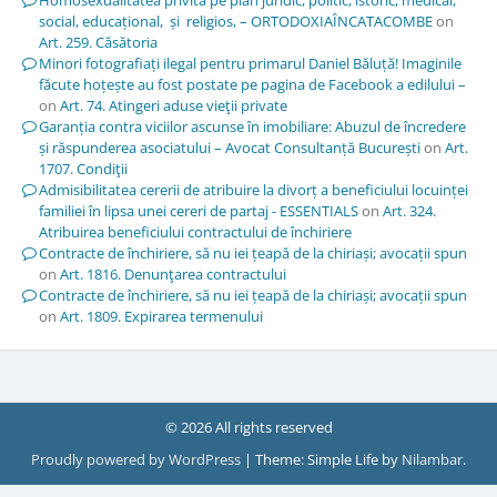
social, educațional, și religios, – ORTODOXIAÎNCATACOMBE
on
Art. 259. Căsătoria
Minori fotografiați ilegal pentru primarul Daniel Băluță! Imaginile
făcute hoțește au fost postate pe pagina de Facebook a edilului –
on
Art. 74. Atingeri aduse vieţii private
Garanția contra viciilor ascunse în imobiliare: Abuzul de încredere
și răspunderea asociatului – Avocat Consultanță București
on
Art.
1707. Condiţii
Admisibilitatea cererii de atribuire la divorț a beneficiului locuinței
familiei în lipsa unei cereri de partaj - ESSENTIALS
on
Art. 324.
Atribuirea beneficiului contractului de închiriere
Contracte de închiriere, să nu iei țeapă de la chiriași; avocații spun
on
Art. 1816. Denunţarea contractului
Contracte de închiriere, să nu iei țeapă de la chiriași; avocații spun
on
Art. 1809. Expirarea termenului
© 2026 All rights reserved
Proudly powered by WordPress
|
Theme: Simple Life by
Nilambar
.