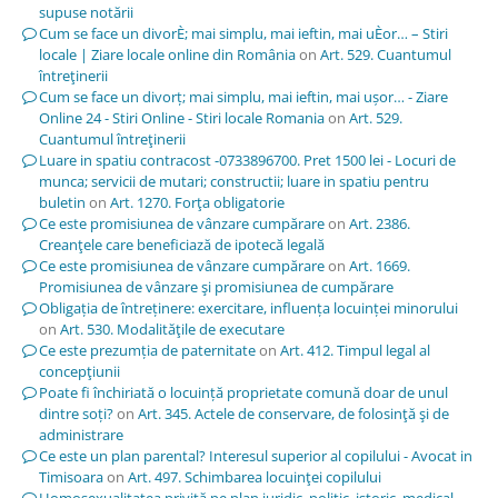
supuse notării
Cum se face un divorÈ; mai simplu, mai ieftin, mai uÈor… – Stiri
locale | Ziare locale online din România
on
Art. 529. Cuantumul
întreţinerii
Cum se face un divorț; mai simplu, mai ieftin, mai ușor… - Ziare
Online 24 - Stiri Online - Stiri locale Romania
on
Art. 529.
Cuantumul întreţinerii
Luare in spatiu contracost -0733896700. Pret 1500 lei - Locuri de
munca; servicii de mutari; constructii; luare in spatiu pentru
buletin
on
Art. 1270. Forţa obligatorie
Ce este promisiunea de vânzare cumpărare
on
Art. 2386.
Creanţele care beneficiază de ipotecă legală
Ce este promisiunea de vânzare cumpărare
on
Art. 1669.
Promisiunea de vânzare şi promisiunea de cumpărare
Obligația de întreținere: exercitare, influența locuinței minorului
on
Art. 530. Modalităţile de executare
Ce este prezumția de paternitate
on
Art. 412. Timpul legal al
concepţiunii
Poate fi închiriată o locuință proprietate comună doar de unul
dintre soți?
on
Art. 345. Actele de conservare, de folosinţă şi de
administrare
Ce este un plan parental? Interesul superior al copilului - Avocat in
Timisoara
on
Art. 497. Schimbarea locuinţei copilului
Homosexualitatea privită pe plan juridic, politic, istoric, medical,