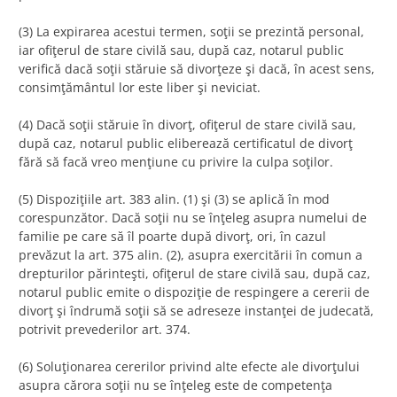
(3) La expirarea acestui termen, soţii se prezintă personal,
iar ofiţerul de stare civilă sau, după caz, notarul public
verifică dacă soţii stăruie să divorţeze şi dacă, în acest sens,
consimţământul lor este liber şi neviciat.
(4) Dacă soţii stăruie în divorţ, ofiţerul de stare civilă sau,
după caz, notarul public eliberează certificatul de divorţ
fără să facă vreo menţiune cu privire la culpa soţilor.
(5) Dispoziţiile art. 383 alin. (1) şi (3) se aplică în mod
corespunzător. Dacă soţii nu se înţeleg asupra numelui de
familie pe care să îl poarte după divorţ, ori, în cazul
prevăzut la art. 375 alin. (2), asupra exercitării în comun a
drepturilor părinteşti, ofiţerul de stare civilă sau, după caz,
notarul public emite o dispoziţie de respingere a cererii de
divorţ şi îndrumă soţii să se adreseze instanţei de judecată,
potrivit prevederilor art. 374.
(6) Soluţionarea cererilor privind alte efecte ale divorţului
asupra cărora soţii nu se înţeleg este de competenţa