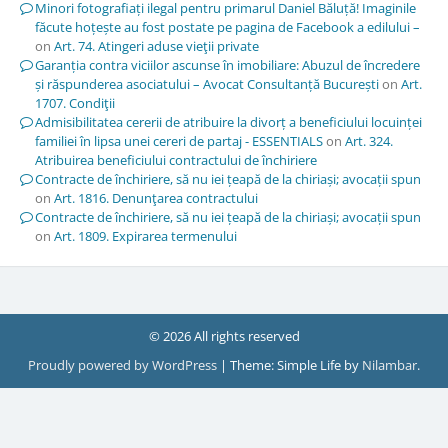
Minori fotografiați ilegal pentru primarul Daniel Băluță! Imaginile
făcute hoțește au fost postate pe pagina de Facebook a edilului –
on
Art. 74. Atingeri aduse vieţii private
Garanția contra viciilor ascunse în imobiliare: Abuzul de încredere
și răspunderea asociatului – Avocat Consultanță București
on
Art.
1707. Condiţii
Admisibilitatea cererii de atribuire la divorț a beneficiului locuinței
familiei în lipsa unei cereri de partaj - ESSENTIALS
on
Art. 324.
Atribuirea beneficiului contractului de închiriere
Contracte de închiriere, să nu iei țeapă de la chiriași; avocații spun
on
Art. 1816. Denunţarea contractului
Contracte de închiriere, să nu iei țeapă de la chiriași; avocații spun
on
Art. 1809. Expirarea termenului
© 2026 All rights reserved
Proudly powered by WordPress
|
Theme: Simple Life by
Nilambar
.