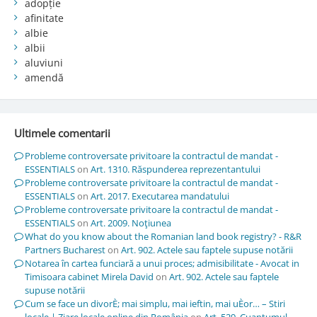
adopție
afinitate
albie
albii
aluviuni
amendă
Ultimele comentarii
Probleme controversate privitoare la contractul de mandat -
ESSENTIALS
on
Art. 1310. Răspunderea reprezentantului
Probleme controversate privitoare la contractul de mandat -
ESSENTIALS
on
Art. 2017. Executarea mandatului
Probleme controversate privitoare la contractul de mandat -
ESSENTIALS
on
Art. 2009. Noţiunea
What do you know about the Romanian land book registry? - R&R
Partners Bucharest
on
Art. 902. Actele sau faptele supuse notării
Notarea în cartea funciară a unui proces; admisibilitate - Avocat in
Timisoara cabinet Mirela David
on
Art. 902. Actele sau faptele
supuse notării
Cum se face un divorÈ; mai simplu, mai ieftin, mai uÈor… – Stiri
locale | Ziare locale online din România
on
Art. 529. Cuantumul