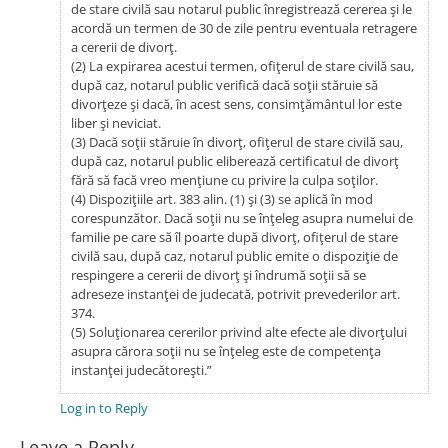
de stare civilă sau notarul public înregistrează cererea şi le
acordă un termen de 30 de zile pentru eventuala retragere
a cererii de divorţ.
(2) La expirarea acestui termen, ofiţerul de stare civilă sau,
după caz, notarul public verifică dacă soţii stăruie să
divorţeze şi dacă, în acest sens, consimţământul lor este
liber şi neviciat.
(3) Dacă soţii stăruie în divorţ, ofiţerul de stare civilă sau,
după caz, notarul public eliberează certificatul de divorţ
fără să facă vreo menţiune cu privire la culpa soţilor.
(4) Dispoziţiile art. 383 alin. (1) şi (3) se aplică în mod
corespunzător. Dacă soţii nu se înţeleg asupra numelui de
familie pe care să îl poarte după divorţ, ofiţerul de stare
civilă sau, după caz, notarul public emite o dispoziţie de
respingere a cererii de divorţ şi îndrumă soţii să se
adreseze instanţei de judecată, potrivit prevederilor art.
374.
(5) Soluţionarea cererilor privind alte efecte ale divorţului
asupra cărora soţii nu se înţeleg este de competenţa
instanţei judecătoreşti.”
Log in to Reply
Leave a Reply