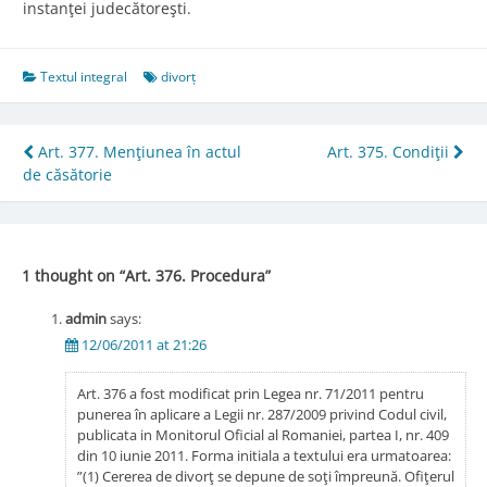
instanţei judecătoreşti.
Textul integral
divorț
Post
Art. 377. Menţiunea în actul
Art. 375. Condiţii
de căsătorie
navigation
1 thought on “
Art. 376. Procedura
”
admin
says:
12/06/2011 at 21:26
Art. 376 a fost modificat prin Legea nr. 71/2011 pentru
punerea în aplicare a Legii nr. 287/2009 privind Codul civil,
publicata in Monitorul Oficial al Romaniei, partea I, nr. 409
din 10 iunie 2011. Forma initiala a textului era urmatoarea:
”(1) Cererea de divorţ se depune de soţi împreună. Ofiţerul