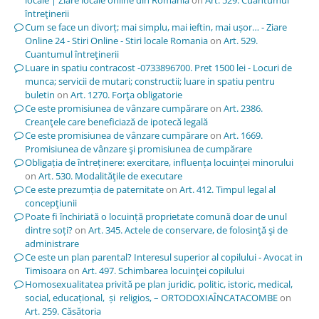
întreţinerii
Cum se face un divorț; mai simplu, mai ieftin, mai ușor… - Ziare
Online 24 - Stiri Online - Stiri locale Romania
on
Art. 529.
Cuantumul întreţinerii
Luare in spatiu contracost -0733896700. Pret 1500 lei - Locuri de
munca; servicii de mutari; constructii; luare in spatiu pentru
buletin
on
Art. 1270. Forţa obligatorie
Ce este promisiunea de vânzare cumpărare
on
Art. 2386.
Creanţele care beneficiază de ipotecă legală
Ce este promisiunea de vânzare cumpărare
on
Art. 1669.
Promisiunea de vânzare şi promisiunea de cumpărare
Obligația de întreținere: exercitare, influența locuinței minorului
on
Art. 530. Modalităţile de executare
Ce este prezumția de paternitate
on
Art. 412. Timpul legal al
concepţiunii
Poate fi închiriată o locuință proprietate comună doar de unul
dintre soți?
on
Art. 345. Actele de conservare, de folosinţă şi de
administrare
Ce este un plan parental? Interesul superior al copilului - Avocat in
Timisoara
on
Art. 497. Schimbarea locuinţei copilului
Homosexualitatea privită pe plan juridic, politic, istoric, medical,
social, educațional, și religios, – ORTODOXIAÎNCATACOMBE
on
Art. 259. Căsătoria