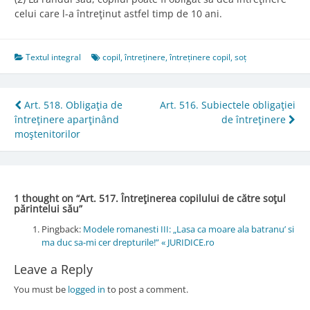
celui care l-a întreţinut astfel timp de 10 ani.
Textul integral
copil
,
întreținere
,
întreținere copil
,
soț
Post
Art. 518. Obligaţia de
Art. 516. Subiectele obligaţiei
întreţinere aparţinând
de întreţinere
navigation
moştenitorilor
1 thought on “
Art. 517. Întreţinerea copilului de către soţul
părintelui său
”
Pingback:
Modele romanesti III: „Lasa ca moare ala batranu’ si
ma duc sa-mi cer drepturile!” « JURIDICE.ro
Leave a Reply
You must be
logged in
to post a comment.