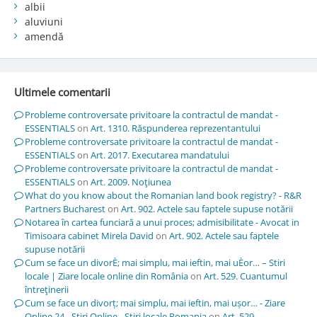
albii
aluviuni
amendă
Ultimele comentarii
Probleme controversate privitoare la contractul de mandat -
ESSENTIALS
on
Art. 1310. Răspunderea reprezentantului
Probleme controversate privitoare la contractul de mandat -
ESSENTIALS
on
Art. 2017. Executarea mandatului
Probleme controversate privitoare la contractul de mandat -
ESSENTIALS
on
Art. 2009. Noţiunea
What do you know about the Romanian land book registry? - R&R
Partners Bucharest
on
Art. 902. Actele sau faptele supuse notării
Notarea în cartea funciară a unui proces; admisibilitate - Avocat in
Timisoara cabinet Mirela David
on
Art. 902. Actele sau faptele
supuse notării
Cum se face un divorÈ; mai simplu, mai ieftin, mai uÈor… – Stiri
locale | Ziare locale online din România
on
Art. 529. Cuantumul
întreţinerii
Cum se face un divorț; mai simplu, mai ieftin, mai ușor… - Ziare
Online 24 - Stiri Online - Stiri locale Romania
on
Art. 529.