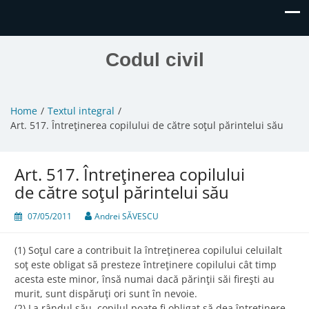
Codul civil
Home
Textul integral
Art. 517. Întreţinerea copilului de către soţul părintelui său
Art. 517. Întreţinerea copilului
de către soţul părintelui său
07/05/2011
Andrei SĂVESCU
(1) Soţul care a contribuit la întreţinerea copilului celuilalt
soţ este obligat să presteze întreţinere copilului cât timp
acesta este minor, însă numai dacă părinţii săi fireşti au
murit, sunt dispăruţi ori sunt în nevoie.
(2) La rândul său, copilul poate fi obligat să dea întreţinere