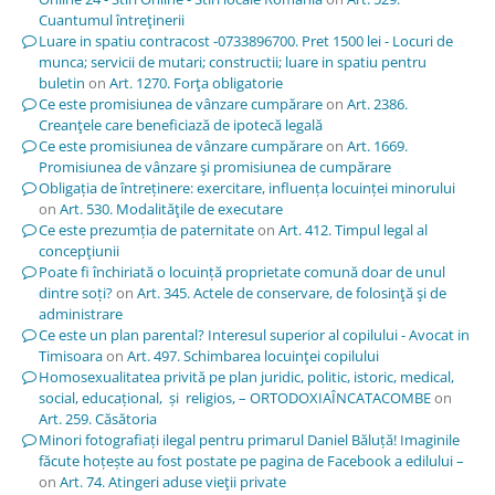
Cuantumul întreţinerii
Luare in spatiu contracost -0733896700. Pret 1500 lei - Locuri de
munca; servicii de mutari; constructii; luare in spatiu pentru
buletin
on
Art. 1270. Forţa obligatorie
Ce este promisiunea de vânzare cumpărare
on
Art. 2386.
Creanţele care beneficiază de ipotecă legală
Ce este promisiunea de vânzare cumpărare
on
Art. 1669.
Promisiunea de vânzare şi promisiunea de cumpărare
Obligația de întreținere: exercitare, influența locuinței minorului
on
Art. 530. Modalităţile de executare
Ce este prezumția de paternitate
on
Art. 412. Timpul legal al
concepţiunii
Poate fi închiriată o locuință proprietate comună doar de unul
dintre soți?
on
Art. 345. Actele de conservare, de folosinţă şi de
administrare
Ce este un plan parental? Interesul superior al copilului - Avocat in
Timisoara
on
Art. 497. Schimbarea locuinţei copilului
Homosexualitatea privită pe plan juridic, politic, istoric, medical,
social, educațional, și religios, – ORTODOXIAÎNCATACOMBE
on
Art. 259. Căsătoria
Minori fotografiați ilegal pentru primarul Daniel Băluță! Imaginile
făcute hoțește au fost postate pe pagina de Facebook a edilului –
on
Art. 74. Atingeri aduse vieţii private