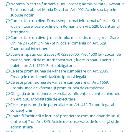
Notarea în cartea funciară a unui proces; admisibilitate - Avocat in
Timisoara cabinet Mirela David
on
Art. 902. Actele sau faptele
supuse notării
Cum se face un divorÈ; mai simplu, mai ieftin, mai uÈor… – Stiri
locale | Ziare locale online din România
on
Art. 529. Cuantumul
întreţinerii
Cum se face un divorț; mai simplu, mai ieftin, mai ușor… - Ziare
Online 24 - Stiri Online - Stiri locale Romania
on
Art. 529.
Cuantumul întreţinerii
Luare in spatiu contracost -0733896700. Pret 1500 lei - Locuri de
munca; servicii de mutari; constructii; luare in spatiu pentru
buletin
on
Art. 1270. Forţa obligatorie
Ce este promisiunea de vânzare cumpărare
on
Art. 2386.
Creanţele care beneficiază de ipotecă legală
Ce este promisiunea de vânzare cumpărare
on
Art. 1669.
Promisiunea de vânzare şi promisiunea de cumpărare
Obligația de întreținere: exercitare, influența locuinței minorului
on
Art. 530. Modalităţile de executare
Ce este prezumția de paternitate
on
Art. 412. Timpul legal al
concepţiunii
Poate fi închiriată o locuință proprietate comună doar de unul
dintre soți?
on
Art. 345. Actele de conservare, de folosinţă şi de
administrare