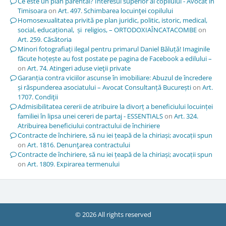
Ce este un plan parental? Interesul superior al copilului - Avocat in
Timisoara
on
Art. 497. Schimbarea locuinţei copilului
Homosexualitatea privită pe plan juridic, politic, istoric, medical,
social, educațional, și religios, – ORTODOXIAÎNCATACOMBE
on
Art. 259. Căsătoria
Minori fotografiați ilegal pentru primarul Daniel Băluță! Imaginile
făcute hoțește au fost postate pe pagina de Facebook a edilului –
on
Art. 74. Atingeri aduse vieţii private
Garanția contra viciilor ascunse în imobiliare: Abuzul de încredere
și răspunderea asociatului – Avocat Consultanță București
on
Art.
1707. Condiţii
Admisibilitatea cererii de atribuire la divorț a beneficiului locuinței
familiei în lipsa unei cereri de partaj - ESSENTIALS
on
Art. 324.
Atribuirea beneficiului contractului de închiriere
Contracte de închiriere, să nu iei țeapă de la chiriași; avocații spun
on
Art. 1816. Denunţarea contractului
Contracte de închiriere, să nu iei țeapă de la chiriași; avocații spun
on
Art. 1809. Expirarea termenului
© 2026 All rights reserved