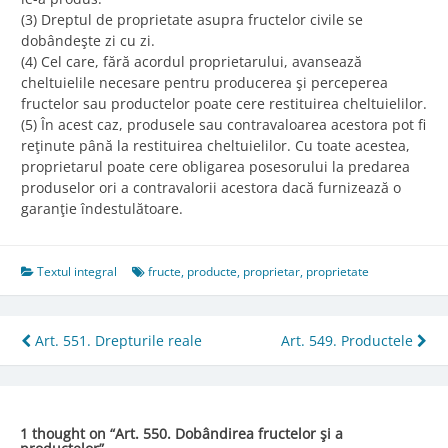
(3) Dreptul de proprietate asupra fructelor civile se
dobândeşte zi cu zi.
(4) Cel care, fără acordul proprietarului, avansează
cheltuielile necesare pentru producerea şi perceperea
fructelor sau productelor poate cere restituirea cheltuielilor.
(5) În acest caz, produsele sau contravaloarea acestora pot fi
reţinute până la restituirea cheltuielilor. Cu toate acestea,
proprietarul poate cere obligarea posesorului la predarea
produselor ori a contravalorii acestora dacă furnizează o
garanţie îndestulătoare.
Textul integral
fructe
,
producte
,
proprietar
,
proprietate
Post
Art. 551. Drepturile reale
Art. 549. Productele
navigation
1 thought on “
Art. 550. Dobândirea fructelor şi a