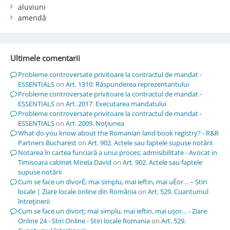
aluviuni
amendă
Ultimele comentarii
Probleme controversate privitoare la contractul de mandat -
ESSENTIALS
on
Art. 1310. Răspunderea reprezentantului
Probleme controversate privitoare la contractul de mandat -
ESSENTIALS
on
Art. 2017. Executarea mandatului
Probleme controversate privitoare la contractul de mandat -
ESSENTIALS
on
Art. 2009. Noţiunea
What do you know about the Romanian land book registry? - R&R
Partners Bucharest
on
Art. 902. Actele sau faptele supuse notării
Notarea în cartea funciară a unui proces; admisibilitate - Avocat in
Timisoara cabinet Mirela David
on
Art. 902. Actele sau faptele
supuse notării
Cum se face un divorÈ; mai simplu, mai ieftin, mai uÈor… – Stiri
locale | Ziare locale online din România
on
Art. 529. Cuantumul
întreţinerii
Cum se face un divorț; mai simplu, mai ieftin, mai ușor… - Ziare
Online 24 - Stiri Online - Stiri locale Romania
on
Art. 529.