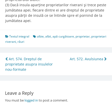
(3) Dacă insula aparţine proprietarilor riverani şi trece peste
jumătatea apei, fiecare dintre ei are dreptul de proprietate
asupra părţii de insulă ce se întinde spre el pornind de la
jumătatea apei.
Textul integral
albie
,
albii
,
apă curgătoare
,
proprietar
,
proprietari
riverani
,
râuri
Post
Art. 574. Dreptul de
Art. 572. Avulsiunea
proprietate asupra insulelor
navigation
nou-formate
Leave a Reply
You must be
logged in
to post a comment.