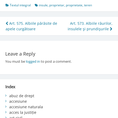
Textul integral
insule
,
proprietar
,
proprietate
,
teren
Post
Art. 575. Albiile părăsite de
Art. 573. Albiile râurilor,
apele curgătoare
insulele şi prundişurile
navigation
Leave a Reply
You must be
logged in
to post a comment.
Index
abuz de drept
accesiune
accesiune naturala
acces la justiție
act civil