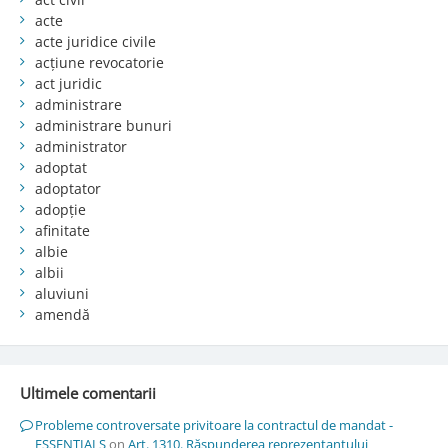
acte
acte juridice civile
acțiune revocatorie
act juridic
administrare
administrare bunuri
administrator
adoptat
adoptator
adopție
afinitate
albie
albii
aluviuni
amendă
Ultimele comentarii
Probleme controversate privitoare la contractul de mandat -
ESSENTIALS
on
Art. 1310. Răspunderea reprezentantului