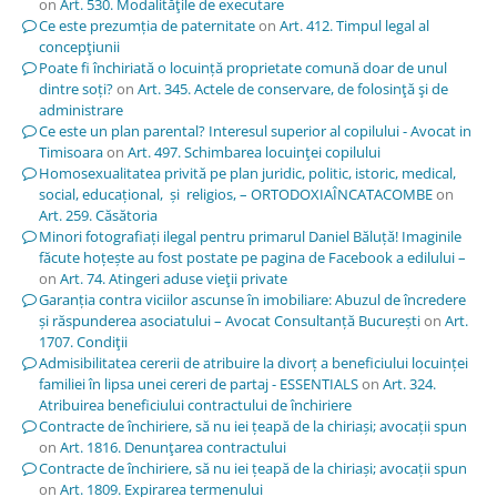
on
Art. 530. Modalităţile de executare
Ce este prezumția de paternitate
on
Art. 412. Timpul legal al
concepţiunii
Poate fi închiriată o locuință proprietate comună doar de unul
dintre soți?
on
Art. 345. Actele de conservare, de folosinţă şi de
administrare
Ce este un plan parental? Interesul superior al copilului - Avocat in
Timisoara
on
Art. 497. Schimbarea locuinţei copilului
Homosexualitatea privită pe plan juridic, politic, istoric, medical,
social, educațional, și religios, – ORTODOXIAÎNCATACOMBE
on
Art. 259. Căsătoria
Minori fotografiați ilegal pentru primarul Daniel Băluță! Imaginile
făcute hoțește au fost postate pe pagina de Facebook a edilului –
on
Art. 74. Atingeri aduse vieţii private
Garanția contra viciilor ascunse în imobiliare: Abuzul de încredere
și răspunderea asociatului – Avocat Consultanță București
on
Art.
1707. Condiţii
Admisibilitatea cererii de atribuire la divorț a beneficiului locuinței
familiei în lipsa unei cereri de partaj - ESSENTIALS
on
Art. 324.
Atribuirea beneficiului contractului de închiriere
Contracte de închiriere, să nu iei țeapă de la chiriași; avocații spun
on
Art. 1816. Denunţarea contractului
Contracte de închiriere, să nu iei țeapă de la chiriași; avocații spun
on
Art. 1809. Expirarea termenului