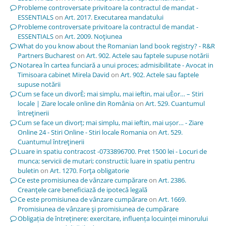
Probleme controversate privitoare la contractul de mandat -
ESSENTIALS
on
Art. 2017. Executarea mandatului
Probleme controversate privitoare la contractul de mandat -
ESSENTIALS
on
Art. 2009. Noţiunea
What do you know about the Romanian land book registry? - R&R
Partners Bucharest
on
Art. 902. Actele sau faptele supuse notării
Notarea în cartea funciară a unui proces; admisibilitate - Avocat in
Timisoara cabinet Mirela David
on
Art. 902. Actele sau faptele
supuse notării
Cum se face un divorÈ; mai simplu, mai ieftin, mai uÈor… – Stiri
locale | Ziare locale online din România
on
Art. 529. Cuantumul
întreţinerii
Cum se face un divorț; mai simplu, mai ieftin, mai ușor… - Ziare
Online 24 - Stiri Online - Stiri locale Romania
on
Art. 529.
Cuantumul întreţinerii
Luare in spatiu contracost -0733896700. Pret 1500 lei - Locuri de
munca; servicii de mutari; constructii; luare in spatiu pentru
buletin
on
Art. 1270. Forţa obligatorie
Ce este promisiunea de vânzare cumpărare
on
Art. 2386.
Creanţele care beneficiază de ipotecă legală
Ce este promisiunea de vânzare cumpărare
on
Art. 1669.
Promisiunea de vânzare şi promisiunea de cumpărare
Obligația de întreținere: exercitare, influența locuinței minorului