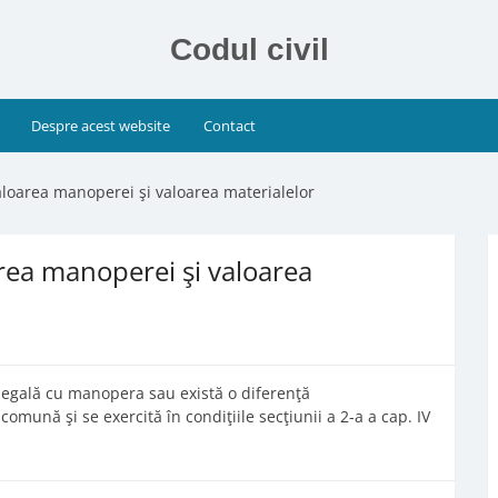
Codul civil
Despre acest website
Contact
valoarea manoperei şi valoarea materialelor
area manoperei şi valoarea
e egală cu manopera sau există o diferenţă
omună şi se exercită în condiţiile secţiunii a 2-a a cap. IV