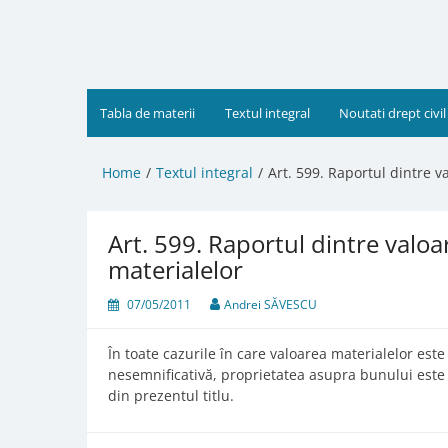
Skip
to
content
Tabla de materii
Textul integral
Noutati drept civil
Home
Textul integral
Art. 599. Raportul dintre 
Art. 599. Raportul dintre valo
materialelor
07/05/2011
Andrei SĂVESCU
În toate cazurile în care valoarea materialelor est
nesemnificativă, proprietatea asupra bunului este c
din prezentul titlu.