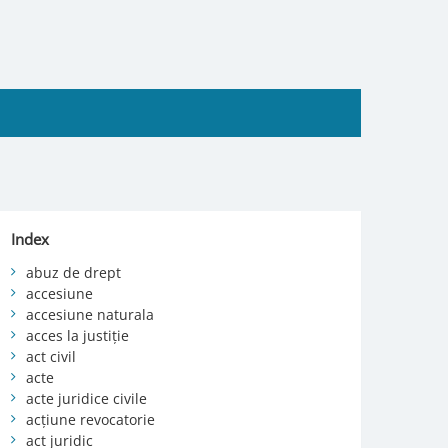
Index
abuz de drept
accesiune
accesiune naturala
acces la justiție
act civil
acte
acte juridice civile
acțiune revocatorie
act juridic