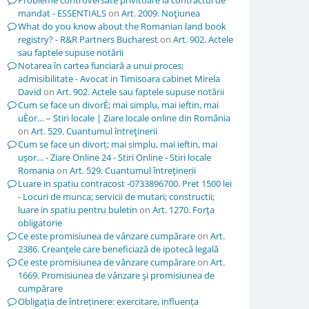
Probleme controversate privitoare la contractul de
mandat - ESSENTIALS
on
Art. 2009. Noţiunea
What do you know about the Romanian land book
registry? - R&R Partners Bucharest
on
Art. 902. Actele
sau faptele supuse notării
Notarea în cartea funciară a unui proces;
admisibilitate - Avocat in Timisoara cabinet Mirela
David
on
Art. 902. Actele sau faptele supuse notării
Cum se face un divorÈ; mai simplu, mai ieftin, mai
uÈor… – Stiri locale | Ziare locale online din România
on
Art. 529. Cuantumul întreţinerii
Cum se face un divorț; mai simplu, mai ieftin, mai
ușor… - Ziare Online 24 - Stiri Online - Stiri locale
Romania
on
Art. 529. Cuantumul întreţinerii
Luare in spatiu contracost -0733896700. Pret 1500 lei
- Locuri de munca; servicii de mutari; constructii;
luare in spatiu pentru buletin
on
Art. 1270. Forţa
obligatorie
Ce este promisiunea de vânzare cumpărare
on
Art.
2386. Creanţele care beneficiază de ipotecă legală
Ce este promisiunea de vânzare cumpărare
on
Art.
1669. Promisiunea de vânzare şi promisiunea de
cumpărare
Obligația de întreținere: exercitare, influența