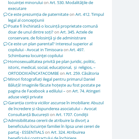
locuinței minorului
on
Art. 530. Modalităţile de
executare
Ce este prezumția de paternitate
on
Art. 412. Timpul
legal al concepţiunii
Poate fi închiriată o locuință proprietate comună
doar de unul dintre soți?
on
Art. 345. Actele de
conservare, de folosinţă şi de administrare
Ce este un plan parental? Interesul superior al
copilului - Avocat in Timisoara
on
Art. 497.
Schimbarea locuinţei copilului
Homosexualitatea privită pe plan juridic, politic,
istoric, medical, social, educațional, și religios, –
ORTODOXIAÎNCATACOMBE
on
Art. 259. Căsătoria
Minori fotografiați ilegal pentru primarul Daniel
Băluță! Imaginile făcute hoțește au fost postate pe
pagina de Facebook a edilului –
on
Art. 74. Atingeri
aduse vieţii private
Garanția contra viciilor ascunse în imobiliare: Abuzul
de încredere și răspunderea asociatului – Avocat
Consultanță București
on
Art. 1707. Condiţii
Admisibilitatea cererii de atribuire la divorț a
beneficiului locuinței familiei în lipsa unei cereri de
partaj - ESSENTIALS
on
Art. 324. Atribuirea
beneficiului contractului de închiriere