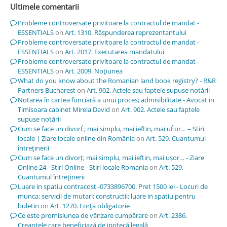
Ultimele comentarii
Probleme controversate privitoare la contractul de mandat -
ESSENTIALS
on
Art. 1310. Răspunderea reprezentantului
Probleme controversate privitoare la contractul de mandat -
ESSENTIALS
on
Art. 2017. Executarea mandatului
Probleme controversate privitoare la contractul de mandat -
ESSENTIALS
on
Art. 2009. Noţiunea
What do you know about the Romanian land book registry? - R&R
Partners Bucharest
on
Art. 902. Actele sau faptele supuse notării
Notarea în cartea funciară a unui proces; admisibilitate - Avocat in
Timisoara cabinet Mirela David
on
Art. 902. Actele sau faptele
supuse notării
Cum se face un divorÈ; mai simplu, mai ieftin, mai uÈor… – Stiri
locale | Ziare locale online din România
on
Art. 529. Cuantumul
întreţinerii
Cum se face un divorț; mai simplu, mai ieftin, mai ușor… - Ziare
Online 24 - Stiri Online - Stiri locale Romania
on
Art. 529.
Cuantumul întreţinerii
Luare in spatiu contracost -0733896700. Pret 1500 lei - Locuri de
munca; servicii de mutari; constructii; luare in spatiu pentru
buletin
on
Art. 1270. Forţa obligatorie
Ce este promisiunea de vânzare cumpărare
on
Art. 2386.
Creanţele care beneficiază de ipotecă legală