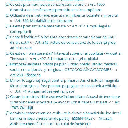
Ce este promisiunea de vânzare cumpărare
on
Art. 1669.
Promisiunea de vânzare şi promisiunea de cumpărare
Obligația de întreținere: exercitare, influența locuinței minorului
on
Art. 530. Modalităţile de executare
Ce este prezumția de paternitate
on
Art. 412. Timpul legal al
concepţiunii
Poate fi închiriată o locuință proprietate comună doar de unul
dintre soți?
on
Art. 345. Actele de conservare, de folosinţă şi de
administrare
Ce este un plan parental? Interesul superior al copilului - Avocat in
Timisoara
on
Art. 497. Schimbarea locuinţei copilului
Homosexualitatea privită pe plan juridic, politic, istoric, medical,
social, educațional, și religios, – ORTODOXIAÎNCATACOMBE
on
Art. 259. Căsătoria
Minori fotografiați ilegal pentru primarul Daniel Băluță! Imaginile
făcute hoțește au fost postate pe pagina de Facebook a edilului –
on
Art. 74. Atingeri aduse vieţii private
Garanția contra viciilor ascunse în imobiliare: Abuzul de încredere
și răspunderea asociatului – Avocat Consultanță București
on
Art.
1707. Condiţii
Admisibilitatea cererii de atribuire la divorț a beneficiului locuinței
familiei în lipsa unei cereri de partaj - ESSENTIALS
on
Art. 324.
Atribuirea beneficiului contractului de închiriere