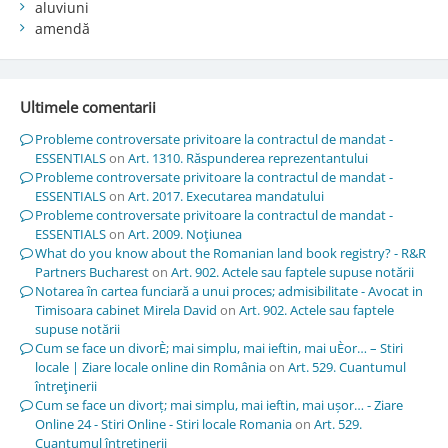
aluviuni
amendă
Ultimele comentarii
Probleme controversate privitoare la contractul de mandat -
ESSENTIALS
on
Art. 1310. Răspunderea reprezentantului
Probleme controversate privitoare la contractul de mandat -
ESSENTIALS
on
Art. 2017. Executarea mandatului
Probleme controversate privitoare la contractul de mandat -
ESSENTIALS
on
Art. 2009. Noţiunea
What do you know about the Romanian land book registry? - R&R
Partners Bucharest
on
Art. 902. Actele sau faptele supuse notării
Notarea în cartea funciară a unui proces; admisibilitate - Avocat in
Timisoara cabinet Mirela David
on
Art. 902. Actele sau faptele
supuse notării
Cum se face un divorÈ; mai simplu, mai ieftin, mai uÈor… – Stiri
locale | Ziare locale online din România
on
Art. 529. Cuantumul
întreţinerii
Cum se face un divorț; mai simplu, mai ieftin, mai ușor… - Ziare
Online 24 - Stiri Online - Stiri locale Romania
on
Art. 529.
Cuantumul întreţinerii