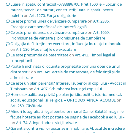
Luare in spatiu contracost -0733896700. Pret 1500 lei - Locuri de
munca; servicii de mutari; constructii; luare in spatiu pentru
buletin
on
Art. 1270. Forţa obligatorie
Ce este promisiunea de vânzare cumpărare
on
Art. 2386.
Creanţele care beneficiază de ipotecă legală
Ce este promisiunea de vânzare cumpărare
on
Art. 1669.
Promisiunea de vânzare şi promisiunea de cumpărare
Obligația de întreținere: exercitare, influența locuinței minorului
on
Art. 530. Modalităţile de executare
Ce este prezumția de paternitate
on
Art. 412. Timpul legal al
concepţiunii
Poate fi închiriată o locuință proprietate comună doar de unul
dintre soți?
on
Art. 345. Actele de conservare, de folosinţă şi de
administrare
Ce este un plan parental? Interesul superior al copilului - Avocat in
Timisoara
on
Art. 497. Schimbarea locuinţei copilului
Homosexualitatea privită pe plan juridic, politic, istoric, medical,
social, educațional, și religios, – ORTODOXIAÎNCATACOMBE
on
Art. 259. Căsătoria
Minori fotografiați ilegal pentru primarul Daniel Băluță! Imaginile
făcute hoțește au fost postate pe pagina de Facebook a edilului –
on
Art. 74. Atingeri aduse vieţii private
Garanția contra viciilor ascunse în imobiliare: Abuzul de încredere