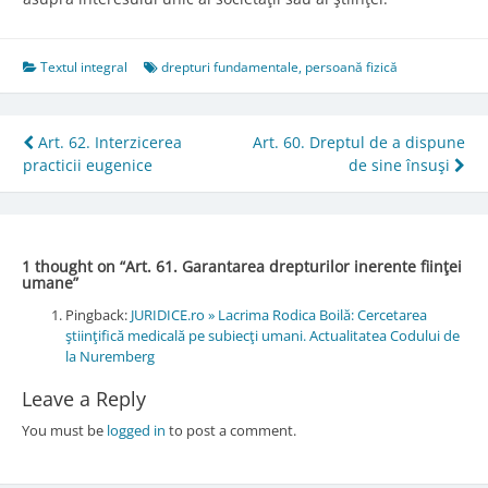
Textul integral
drepturi fundamentale
,
persoană fizică
Post
Art. 62. Interzicerea
Art. 60. Dreptul de a dispune
practicii eugenice
de sine însuşi
navigation
1 thought on “
Art. 61. Garantarea drepturilor inerente fiinţei
umane
”
Pingback:
JURIDICE.ro » Lacrima Rodica Boilă: Cercetarea
ştiinţifică medicală pe subiecţi umani. Actualitatea Codului de
la Nuremberg
Leave a Reply
You must be
logged in
to post a comment.