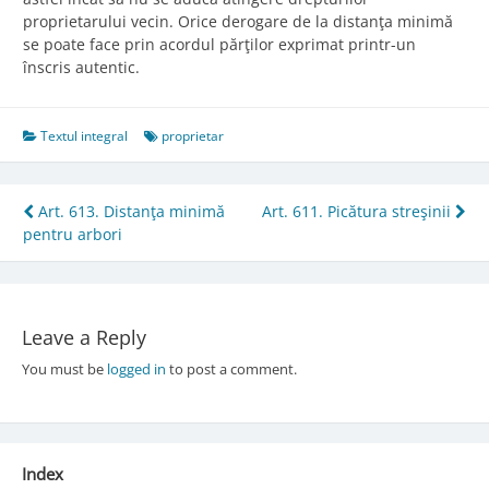
proprietarului vecin. Orice derogare de la distanţa minimă
se poate face prin acordul părţilor exprimat printr-un
înscris autentic.
Textul integral
proprietar
Post
Art. 613. Distanţa minimă
Art. 611. Picătura streşinii
pentru arbori
navigation
Leave a Reply
You must be
logged in
to post a comment.
Index