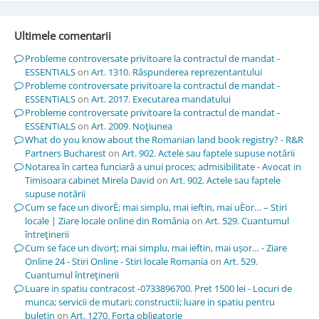
Ultimele comentarii
Probleme controversate privitoare la contractul de mandat -
ESSENTIALS
on
Art. 1310. Răspunderea reprezentantului
Probleme controversate privitoare la contractul de mandat -
ESSENTIALS
on
Art. 2017. Executarea mandatului
Probleme controversate privitoare la contractul de mandat -
ESSENTIALS
on
Art. 2009. Noţiunea
What do you know about the Romanian land book registry? - R&R
Partners Bucharest
on
Art. 902. Actele sau faptele supuse notării
Notarea în cartea funciară a unui proces; admisibilitate - Avocat in
Timisoara cabinet Mirela David
on
Art. 902. Actele sau faptele
supuse notării
Cum se face un divorÈ; mai simplu, mai ieftin, mai uÈor… – Stiri
locale | Ziare locale online din România
on
Art. 529. Cuantumul
întreţinerii
Cum se face un divorț; mai simplu, mai ieftin, mai ușor… - Ziare
Online 24 - Stiri Online - Stiri locale Romania
on
Art. 529.
Cuantumul întreţinerii
Luare in spatiu contracost -0733896700. Pret 1500 lei - Locuri de
munca; servicii de mutari; constructii; luare in spatiu pentru
buletin
on
Art. 1270. Forţa obligatorie