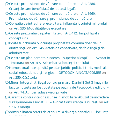
Ce este promisiunea de vânzare cumpărare
on
Art. 2386.
Creanţele care beneficiază de ipotecă legală
Ce este promisiunea de vânzare cumpărare
on
Art. 1669.
Promisiunea de vânzare şi promisiunea de cumpărare
Obligația de întreținere: exercitare, influența locuinței minorului
on
Art. 530. Modalităţile de executare
Ce este prezumția de paternitate
on
Art. 412. Timpul legal al
concepţiunii
Poate fi închiriată o locuință proprietate comună doar de unul
dintre soți?
on
Art. 345. Actele de conservare, de folosinţă şi de
administrare
Ce este un plan parental? Interesul superior al copilului - Avocat in
Timisoara
on
Art. 497. Schimbarea locuinţei copilului
Homosexualitatea privită pe plan juridic, politic, istoric, medical,
social, educațional, și religios, – ORTODOXIAÎNCATACOMBE
on
Art. 259. Căsătoria
Minori fotografiați ilegal pentru primarul Daniel Băluță! Imaginile
făcute hoțește au fost postate pe pagina de Facebook a edilului –
on
Art. 74. Atingeri aduse vieţii private
Garanția contra viciilor ascunse în imobiliare: Abuzul de încredere
și răspunderea asociatului – Avocat Consultanță București
on
Art.
1707. Condiţii
Admisibilitatea cererii de atribuire la divorț a beneficiului locuinței