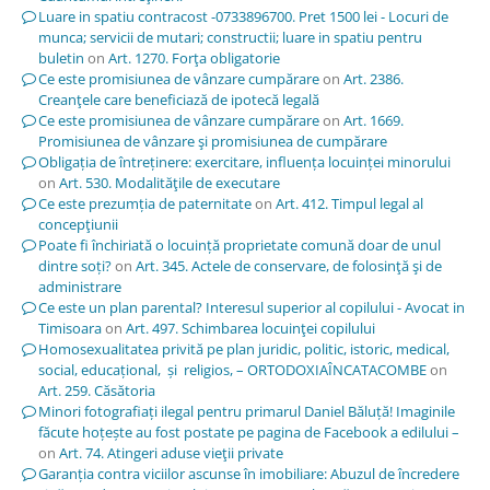
Luare in spatiu contracost -0733896700. Pret 1500 lei - Locuri de
munca; servicii de mutari; constructii; luare in spatiu pentru
buletin
on
Art. 1270. Forţa obligatorie
Ce este promisiunea de vânzare cumpărare
on
Art. 2386.
Creanţele care beneficiază de ipotecă legală
Ce este promisiunea de vânzare cumpărare
on
Art. 1669.
Promisiunea de vânzare şi promisiunea de cumpărare
Obligația de întreținere: exercitare, influența locuinței minorului
on
Art. 530. Modalităţile de executare
Ce este prezumția de paternitate
on
Art. 412. Timpul legal al
concepţiunii
Poate fi închiriată o locuință proprietate comună doar de unul
dintre soți?
on
Art. 345. Actele de conservare, de folosinţă şi de
administrare
Ce este un plan parental? Interesul superior al copilului - Avocat in
Timisoara
on
Art. 497. Schimbarea locuinţei copilului
Homosexualitatea privită pe plan juridic, politic, istoric, medical,
social, educațional, și religios, – ORTODOXIAÎNCATACOMBE
on
Art. 259. Căsătoria
Minori fotografiați ilegal pentru primarul Daniel Băluță! Imaginile
făcute hoțește au fost postate pe pagina de Facebook a edilului –
on
Art. 74. Atingeri aduse vieţii private
Garanția contra viciilor ascunse în imobiliare: Abuzul de încredere