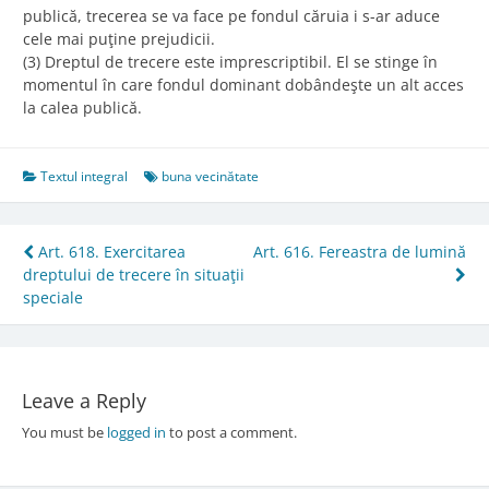
publică, trecerea se va face pe fondul căruia i s-ar aduce
cele mai puţine prejudicii.
(3) Dreptul de trecere este imprescriptibil. El se stinge în
momentul în care fondul dominant dobândeşte un alt acces
la calea publică.
Textul integral
buna vecinătate
Post
Art. 618. Exercitarea
Art. 616. Fereastra de lumină
dreptului de trecere în situaţii
navigation
speciale
Leave a Reply
You must be
logged in
to post a comment.