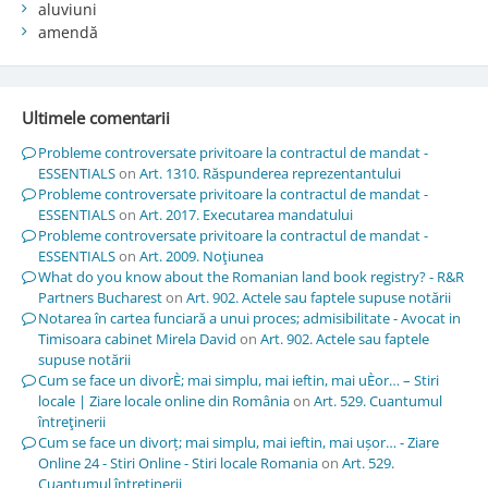
aluviuni
amendă
Ultimele comentarii
Probleme controversate privitoare la contractul de mandat -
ESSENTIALS
on
Art. 1310. Răspunderea reprezentantului
Probleme controversate privitoare la contractul de mandat -
ESSENTIALS
on
Art. 2017. Executarea mandatului
Probleme controversate privitoare la contractul de mandat -
ESSENTIALS
on
Art. 2009. Noţiunea
What do you know about the Romanian land book registry? - R&R
Partners Bucharest
on
Art. 902. Actele sau faptele supuse notării
Notarea în cartea funciară a unui proces; admisibilitate - Avocat in
Timisoara cabinet Mirela David
on
Art. 902. Actele sau faptele
supuse notării
Cum se face un divorÈ; mai simplu, mai ieftin, mai uÈor… – Stiri
locale | Ziare locale online din România
on
Art. 529. Cuantumul
întreţinerii
Cum se face un divorț; mai simplu, mai ieftin, mai ușor… - Ziare
Online 24 - Stiri Online - Stiri locale Romania
on
Art. 529.
Cuantumul întreţinerii