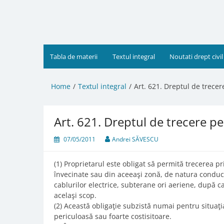
Skip
to
content
Tabla de materii
Textul integral
Noutati drept civil
Home
Textul integral
Art. 621. Dreptul de trecere
Art. 621. Dreptul de trecere pen
07/05/2011
Andrei SĂVESCU
(1) Proprietarul este obligat să permită trecerea pr
învecinate sau din aceeaşi zonă, de natura conduct
cablurilor electrice, subterane ori aeriene, după ca
acelaşi scop.
(2) Această obligaţie subzistă numai pentru situaţia
periculoasă sau foarte costisitoare.