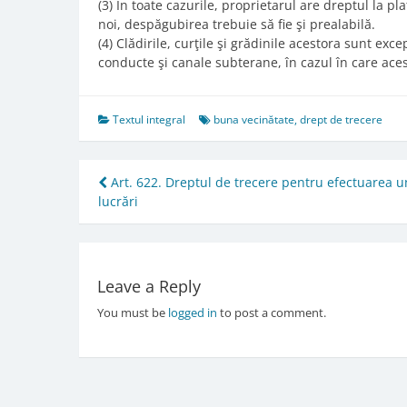
(3) În toate cazurile, proprietarul are dreptul la p
noi, despăgubirea trebuie să fie şi prealabilă.
(4) Clădirile, curţile şi grădinile acestora sunt exc
conducte şi canale subterane, în cazul în care acest
Textul integral
buna vecinătate
,
drept de trecere
Post
Art. 622. Dreptul de trecere pentru efectuarea u
lucrări
navigation
Leave a Reply
You must be
logged in
to post a comment.