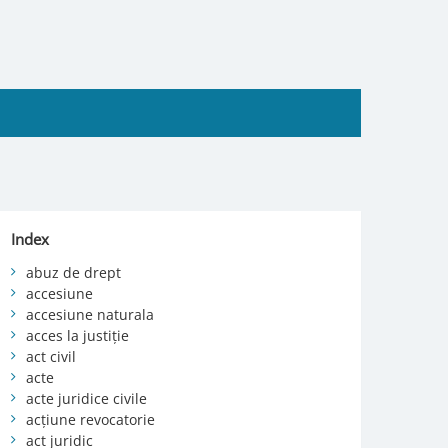
Index
abuz de drept
accesiune
accesiune naturala
acces la justiție
act civil
acte
acte juridice civile
acțiune revocatorie
act juridic