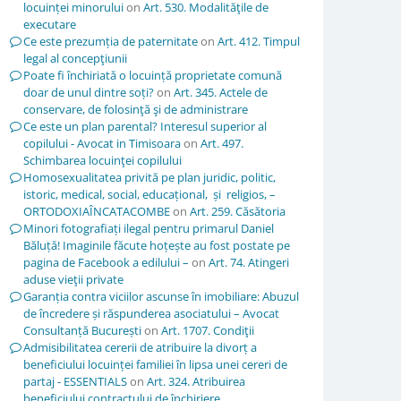
locuinței minorului
on
Art. 530. Modalităţile de
executare
Ce este prezumția de paternitate
on
Art. 412. Timpul
legal al concepţiunii
Poate fi închiriată o locuință proprietate comună
doar de unul dintre soți?
on
Art. 345. Actele de
conservare, de folosinţă şi de administrare
Ce este un plan parental? Interesul superior al
copilului - Avocat in Timisoara
on
Art. 497.
Schimbarea locuinţei copilului
Homosexualitatea privită pe plan juridic, politic,
istoric, medical, social, educațional, și religios, –
ORTODOXIAÎNCATACOMBE
on
Art. 259. Căsătoria
Minori fotografiați ilegal pentru primarul Daniel
Băluță! Imaginile făcute hoțește au fost postate pe
pagina de Facebook a edilului –
on
Art. 74. Atingeri
aduse vieţii private
Garanția contra viciilor ascunse în imobiliare: Abuzul
de încredere și răspunderea asociatului – Avocat
Consultanță București
on
Art. 1707. Condiţii
Admisibilitatea cererii de atribuire la divorț a
beneficiului locuinței familiei în lipsa unei cereri de
partaj - ESSENTIALS
on
Art. 324. Atribuirea
beneficiului contractului de închiriere