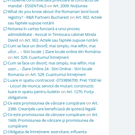
Probleme controversate privitoare la contractul de
mandat - ESSENTIALS
on
Art. 2009. Noţiunea
What do you know about the Romanian land book
registry? - R&R Partners Bucharest
on
Art. 902. Actele
sau faptele supuse notării
Notarea în cartea funciară a unui proces;
admisibilitate - Avocat in Timisoara cabinet Mirela
David
on
Art. 902. Actele sau faptele supuse notării
Cum se face un divorÈ; mai simplu, mai ieftin, mai
uÈor… – Stiri locale | Ziare locale online din România
on
Art. 529. Cuantumul întreţinerii
Cum se face un divorț; mai simplu, mai ieftin, mai
ușor… - Ziare Online 24 - Stiri Online - Stiri locale
Romania
on
Art. 529. Cuantumul întreţinerii
Luare in spatiu contracost -0733896700. Pret 1500 lei
- Locuri de munca; servicii de mutari; constructii;
luare in spatiu pentru buletin
on
Art. 1270. Forţa
obligatorie
Ce este promisiunea de vânzare cumpărare
on
Art.
2386. Creanţele care beneficiază de ipotecă legală
Ce este promisiunea de vânzare cumpărare
on
Art.
1669. Promisiunea de vânzare şi promisiunea de
cumpărare
Obligația de întreținere: exercitare, influența