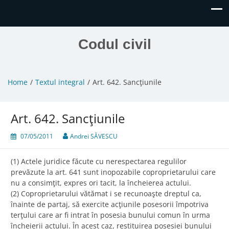
Codul civil
Home
Textul integral
Art. 642. Sancţiunile
Art. 642. Sancţiunile
07/05/2011
Andrei SĂVESCU
(1) Actele juridice făcute cu nerespectarea regulilor
prevăzute la art. 641 sunt inopozabile coproprietarului care
nu a consimţit, expres ori tacit, la încheierea actului.
(2) Coproprietarului vătămat i se recunoaşte dreptul ca,
înainte de partaj, să exercite acţiunile posesorii împotriva
terţului care ar fi intrat în posesia bunului comun în urma
încheierii actului. În acest caz, restituirea posesiei bunului