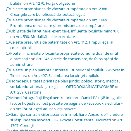
buletin
on
Art. 1270. Forţa obligatorie
Ce este promisiunea de vânzare cumpărare
on
Art. 2386.
Creanţele care beneficiază de ipotecă legală
Ce este promisiunea de vânzare cumpărare
on
Art. 1669.
Promisiunea de vânzare şi promisiunea de cumpărare
Obligația de întreținere: exercitare, influența locuinței minorului
on
Art. 530. Modalităţile de executare
Ce este prezumția de paternitate
on
Art. 412. Timpul legal al
concepţiunii
Poate fi închiriată o locuință proprietate comună doar de unul
dintre soți?
on
Art. 345. Actele de conservare, de folosinţă şi de
administrare
Ce este un plan parental? Interesul superior al copilului - Avocat in
Timisoara
on
Art. 497. Schimbarea locuinţei copilului
Homosexualitatea privită pe plan juridic, politic, istoric, medical,
social, educațional, și religios, – ORTODOXIAÎNCATACOMBE
on
Art. 259. Căsătoria
Minori fotografiați ilegal pentru primarul Daniel Băluță! Imaginile
făcute hoțește au fost postate pe pagina de Facebook a edilului –
on
Art. 74. Atingeri aduse vieţii private
Garanția contra viciilor ascunse în imobiliare: Abuzul de încredere
și răspunderea asociatului – Avocat Consultanță București
on
Art.
1707. Condiţii
Admisibilitatea cererii de atribuire la divorț a beneficiului locuinței