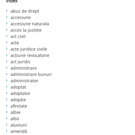
Index
abuz de drept
accesiune
accesiune naturala
acces la justiție
act civil
acte
acte juridice civile
acțiune revocatorie
act juridic
administrare
administrare bunuri
administrator
adoptat
adoptator
adopție
afinitate
albie
albii
aluviuni
amendă