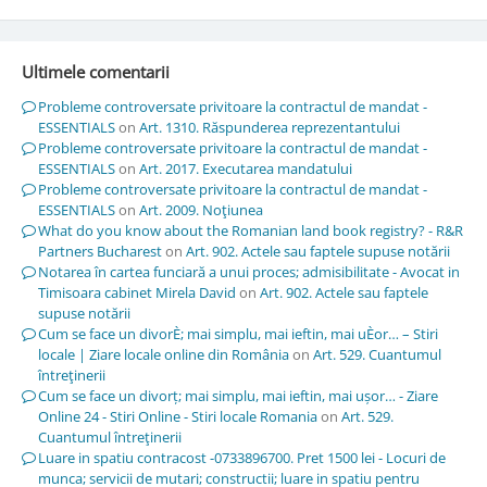
Ultimele comentarii
Probleme controversate privitoare la contractul de mandat -
ESSENTIALS
on
Art. 1310. Răspunderea reprezentantului
Probleme controversate privitoare la contractul de mandat -
ESSENTIALS
on
Art. 2017. Executarea mandatului
Probleme controversate privitoare la contractul de mandat -
ESSENTIALS
on
Art. 2009. Noţiunea
What do you know about the Romanian land book registry? - R&R
Partners Bucharest
on
Art. 902. Actele sau faptele supuse notării
Notarea în cartea funciară a unui proces; admisibilitate - Avocat in
Timisoara cabinet Mirela David
on
Art. 902. Actele sau faptele
supuse notării
Cum se face un divorÈ; mai simplu, mai ieftin, mai uÈor… – Stiri
locale | Ziare locale online din România
on
Art. 529. Cuantumul
întreţinerii
Cum se face un divorț; mai simplu, mai ieftin, mai ușor… - Ziare
Online 24 - Stiri Online - Stiri locale Romania
on
Art. 529.
Cuantumul întreţinerii
Luare in spatiu contracost -0733896700. Pret 1500 lei - Locuri de
munca; servicii de mutari; constructii; luare in spatiu pentru