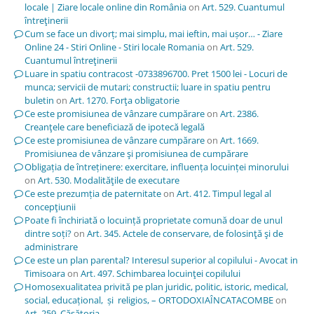
locale | Ziare locale online din România
on
Art. 529. Cuantumul
întreţinerii
Cum se face un divorț; mai simplu, mai ieftin, mai ușor… - Ziare
Online 24 - Stiri Online - Stiri locale Romania
on
Art. 529.
Cuantumul întreţinerii
Luare in spatiu contracost -0733896700. Pret 1500 lei - Locuri de
munca; servicii de mutari; constructii; luare in spatiu pentru
buletin
on
Art. 1270. Forţa obligatorie
Ce este promisiunea de vânzare cumpărare
on
Art. 2386.
Creanţele care beneficiază de ipotecă legală
Ce este promisiunea de vânzare cumpărare
on
Art. 1669.
Promisiunea de vânzare şi promisiunea de cumpărare
Obligația de întreținere: exercitare, influența locuinței minorului
on
Art. 530. Modalităţile de executare
Ce este prezumția de paternitate
on
Art. 412. Timpul legal al
concepţiunii
Poate fi închiriată o locuință proprietate comună doar de unul
dintre soți?
on
Art. 345. Actele de conservare, de folosinţă şi de
administrare
Ce este un plan parental? Interesul superior al copilului - Avocat in
Timisoara
on
Art. 497. Schimbarea locuinţei copilului
Homosexualitatea privită pe plan juridic, politic, istoric, medical,
social, educațional, și religios, – ORTODOXIAÎNCATACOMBE
on
Art. 259. Căsătoria