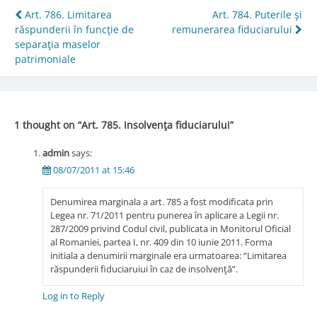
Post
Art. 786. Limitarea
Art. 784. Puterile şi
răspunderii în funcţie de
remunerarea fiduciarului
navigation
separaţia maselor
patrimoniale
1 thought on “
Art. 785. Insolvenţa fiduciarului
”
admin
says:
08/07/2011 at 15:46
Denumirea marginala a art. 785 a fost modificata prin
Legea nr. 71/2011 pentru punerea în aplicare a Legii nr.
287/2009 privind Codul civil, publicata in Monitorul Oficial
al Romaniei, partea I, nr. 409 din 10 iunie 2011. Forma
initiala a denumirii marginale era urmatoarea: “Limitarea
răspunderii fiduciaruiui în caz de insolvenţă”.
Log in to Reply