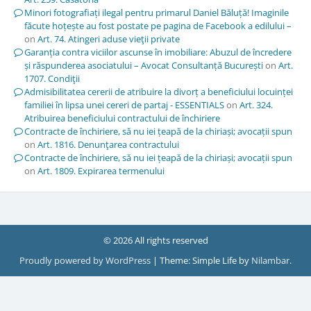
Minori fotografiați ilegal pentru primarul Daniel Băluță! Imaginile
făcute hoțește au fost postate pe pagina de Facebook a edilului –
on
Art. 74. Atingeri aduse vieţii private
Garanția contra viciilor ascunse în imobiliare: Abuzul de încredere
și răspunderea asociatului – Avocat Consultanță București
on
Art.
1707. Condiţii
Admisibilitatea cererii de atribuire la divorț a beneficiului locuinței
familiei în lipsa unei cereri de partaj - ESSENTIALS
on
Art. 324.
Atribuirea beneficiului contractului de închiriere
Contracte de închiriere, să nu iei țeapă de la chiriași; avocații spun
on
Art. 1816. Denunţarea contractului
Contracte de închiriere, să nu iei țeapă de la chiriași; avocații spun
on
Art. 1809. Expirarea termenului
© 2026 All rights reserved
Proudly powered by WordPress
|
Theme: Simple Life by
Nilambar
.