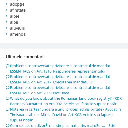
adopție
afinitate
albie
albii
aluviuni
amendă
Ultimele comentarii
Probleme controversate privitoare la contractul de mandat -
ESSENTIALS
on
Art. 1310. Răspunderea reprezentantului
Probleme controversate privitoare la contractul de mandat -
ESSENTIALS
on
Art. 2017. Executarea mandatului
Probleme controversate privitoare la contractul de mandat -
ESSENTIALS
on
Art. 2009. Noţiunea
What do you know about the Romanian land book registry? - R&R
Partners Bucharest
on
Art. 902. Actele sau faptele supuse notării
Notarea în cartea funciară a unui proces; admisibilitate - Avocat in
Timisoara cabinet Mirela David
on
Art. 902. Actele sau faptele
supuse notării
Cum se face un divorÈ; mai simplu, mai ieftin, mai uÈor… – Stiri