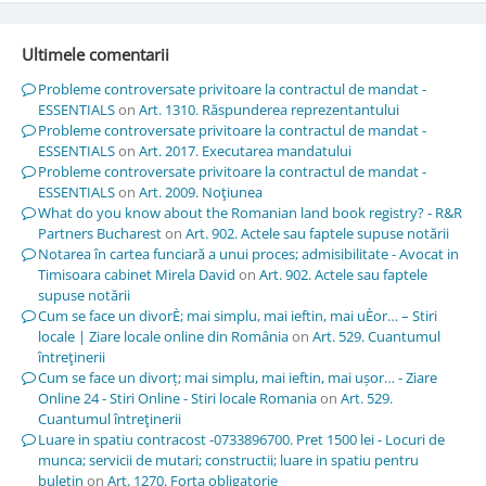
Ultimele comentarii
Probleme controversate privitoare la contractul de mandat -
ESSENTIALS
on
Art. 1310. Răspunderea reprezentantului
Probleme controversate privitoare la contractul de mandat -
ESSENTIALS
on
Art. 2017. Executarea mandatului
Probleme controversate privitoare la contractul de mandat -
ESSENTIALS
on
Art. 2009. Noţiunea
What do you know about the Romanian land book registry? - R&R
Partners Bucharest
on
Art. 902. Actele sau faptele supuse notării
Notarea în cartea funciară a unui proces; admisibilitate - Avocat in
Timisoara cabinet Mirela David
on
Art. 902. Actele sau faptele
supuse notării
Cum se face un divorÈ; mai simplu, mai ieftin, mai uÈor… – Stiri
locale | Ziare locale online din România
on
Art. 529. Cuantumul
întreţinerii
Cum se face un divorț; mai simplu, mai ieftin, mai ușor… - Ziare
Online 24 - Stiri Online - Stiri locale Romania
on
Art. 529.
Cuantumul întreţinerii
Luare in spatiu contracost -0733896700. Pret 1500 lei - Locuri de
munca; servicii de mutari; constructii; luare in spatiu pentru
buletin
on
Art. 1270. Forţa obligatorie