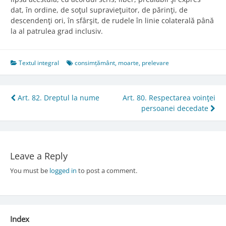
dat, în ordine, de soţul supravieţuitor, de părinţi, de
descendenţi ori, în sfârşit, de rudele în linie colaterală până
la al patrulea grad inclusiv.
Textul integral
consimțământ
,
moarte
,
prelevare
Post
Art. 82. Dreptul la nume
Art. 80. Respectarea voinţei
persoanei decedate
navigation
Leave a Reply
You must be
logged in
to post a comment.
Index