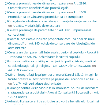
Ce este promisiunea de vânzare cumpărare
on
Art. 2386.
Creanţele care beneficiază de ipotecă legală
Ce este promisiunea de vânzare cumpărare
on
Art. 1669.
Promisiunea de vânzare şi promisiunea de cumpărare
Obligația de întreținere: exercitare, influența locuinței minorului
on
Art. 530. Modalităţile de executare
Ce este prezumția de paternitate
on
Art. 412. Timpul legal al
concepţiunii
Poate fi închiriată o locuință proprietate comună doar de unul
dintre soți?
on
Art. 345. Actele de conservare, de folosinţă şi de
administrare
Ce este un plan parental? Interesul superior al copilului - Avocat in
Timisoara
on
Art. 497. Schimbarea locuinţei copilului
Homosexualitatea privită pe plan juridic, politic, istoric, medical,
social, educațional, și religios, – ORTODOXIAÎNCATACOMBE
on
Art. 259. Căsătoria
Minori fotografiați ilegal pentru primarul Daniel Băluță! Imaginile
făcute hoțește au fost postate pe pagina de Facebook a edilului –
on
Art. 74. Atingeri aduse vieţii private
Garanția contra viciilor ascunse în imobiliare: Abuzul de încredere
și răspunderea asociatului – Avocat Consultanță București
on
Art.
1707. Condiţii
Admisibilitatea cererii de atribuire la divorț a beneficiului locuinței