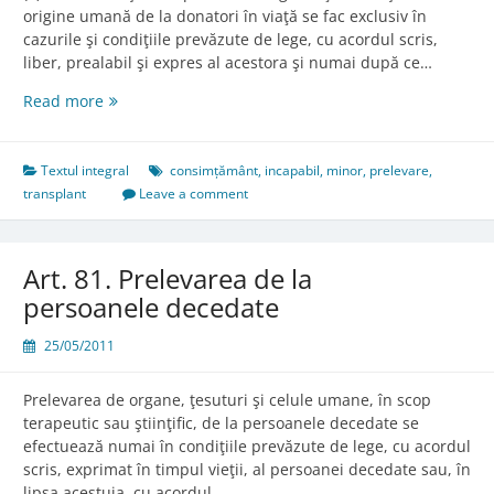
origine umană de la donatori în viaţă se fac exclusiv în
cazurile şi condiţiile prevăzute de lege, cu acordul scris,
liber, prealabil şi expres al acestora şi numai după ce…
Art.
Read more
68.
Prelevarea
şi
Textul integral
consimțământ
,
incapabil
,
minor
,
prelevare
,
transplantul
transplant
Leave a comment
de
la
persoanele
Art. 81. Prelevarea de la
în
persoanele decedate
viaţă
25/05/2011
Prelevarea de organe, ţesuturi şi celule umane, în scop
terapeutic sau ştiinţific, de la persoanele decedate se
efectuează numai în condiţiile prevăzute de lege, cu acordul
scris, exprimat în timpul vieţii, al persoanei decedate sau, în
lipsa acestuia, cu acordul…