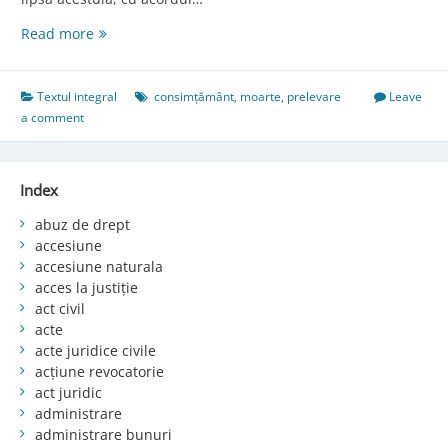
Art.
Read more
81.
Prelevarea
de
Textul integral
consimțământ
,
moarte
,
prelevare
Leave
la
a comment
persoanele
decedate
Index
abuz de drept
accesiune
accesiune naturala
acces la justiție
act civil
acte
acte juridice civile
acțiune revocatorie
act juridic
administrare
administrare bunuri