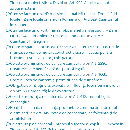
Timisoara cabinet Mirela David
on
Art. 902. Actele sau faptele
supuse notării
Cum se face un divorÈ; mai simplu, mai ieftin, mai uÈor… – Stiri
locale | Ziare locale online din România
on
Art. 529. Cuantumul
întreţinerii
Cum se face un divorț; mai simplu, mai ieftin, mai ușor… - Ziare
Online 24 - Stiri Online - Stiri locale Romania
on
Art. 529.
Cuantumul întreţinerii
Luare in spatiu contracost -0733896700. Pret 1500 lei - Locuri de
munca; servicii de mutari; constructii; luare in spatiu pentru
buletin
on
Art. 1270. Forţa obligatorie
Ce este promisiunea de vânzare cumpărare
on
Art. 2386.
Creanţele care beneficiază de ipotecă legală
Ce este promisiunea de vânzare cumpărare
on
Art. 1669.
Promisiunea de vânzare şi promisiunea de cumpărare
Obligația de întreținere: exercitare, influența locuinței minorului
on
Art. 530. Modalităţile de executare
Ce este prezumția de paternitate
on
Art. 412. Timpul legal al
concepţiunii
Poate fi închiriată o locuință proprietate comună doar de unul
dintre soți?
on
Art. 345. Actele de conservare, de folosinţă şi de
administrare
Ce este un plan parental? Interesul superior al copilului - Avocat in
Timisoara
on
Art. 497. Schimbarea locuinţei copilului