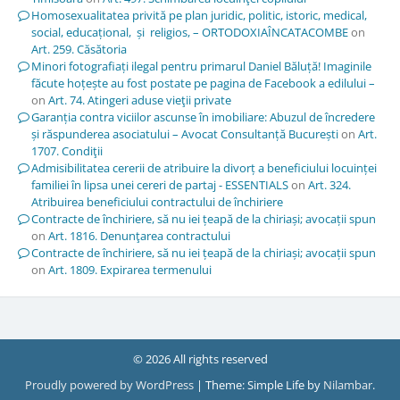
Homosexualitatea privită pe plan juridic, politic, istoric, medical,
social, educațional, și religios, – ORTODOXIAÎNCATACOMBE
on
Art. 259. Căsătoria
Minori fotografiați ilegal pentru primarul Daniel Băluță! Imaginile
făcute hoțește au fost postate pe pagina de Facebook a edilului –
on
Art. 74. Atingeri aduse vieţii private
Garanția contra viciilor ascunse în imobiliare: Abuzul de încredere
și răspunderea asociatului – Avocat Consultanță București
on
Art.
1707. Condiţii
Admisibilitatea cererii de atribuire la divorț a beneficiului locuinței
familiei în lipsa unei cereri de partaj - ESSENTIALS
on
Art. 324.
Atribuirea beneficiului contractului de închiriere
Contracte de închiriere, să nu iei țeapă de la chiriași; avocații spun
on
Art. 1816. Denunţarea contractului
Contracte de închiriere, să nu iei țeapă de la chiriași; avocații spun
on
Art. 1809. Expirarea termenului
© 2026 All rights reserved
Proudly powered by WordPress
|
Theme: Simple Life by
Nilambar
.