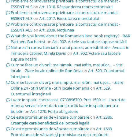
Probleme controversate privitoare la contractul de mandat -
ESSENTIALS
on
Art. 1310. Răspunderea reprezentantului
Probleme controversate privitoare la contractul de mandat -
ESSENTIALS
on
Art. 2017. Executarea mandatului
Probleme controversate privitoare la contractul de mandat -
ESSENTIALS
on
Art. 2009. Noţiunea
What do you know about the Romanian land book registry? - R&R
Partners Bucharest
on
Art. 902. Actele sau faptele supuse notării
Notarea în cartea funciară a unui proces; admisibilitate - Avocat in
Timisoara cabinet Mirela David
on
Art. 902. Actele sau faptele
supuse notării
Cum se face un divorÈ; mai simplu, mai ieftin, mai uÈor… – Stiri
locale | Ziare locale online din România
on
Art. 529. Cuantumul
întreţinerii
Cum se face un divorț; mai simplu, mai ieftin, mai ușor… - Ziare
Online 24 - Stiri Online - Stiri locale Romania
on
Art. 529.
Cuantumul întreţinerii
Luare in spatiu contracost -0733896700. Pret 1500 lei - Locuri de
munca; servicii de mutari; constructii; luare in spatiu pentru
buletin
on
Art. 1270. Forţa obligatorie
Ce este promisiunea de vânzare cumpărare
on
Art. 2386.
Creanţele care beneficiază de ipotecă legală
Ce este promisiunea de vânzare cumpărare
on
Art. 1669.
Promisiunea de vânzare şi promisiunea de cumpărare