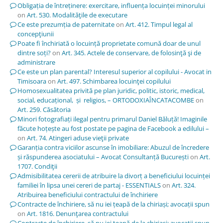
Obligația de întreținere: exercitare, influența locuinței minorului
on
Art. 530. Modalităţile de executare
Ce este prezumția de paternitate
on
Art. 412. Timpul legal al
concepţiunii
Poate fi închiriată o locuință proprietate comună doar de unul
dintre soți?
on
Art. 345. Actele de conservare, de folosinţă şi de
administrare
Ce este un plan parental? Interesul superior al copilului - Avocat in
Timisoara
on
Art. 497. Schimbarea locuinţei copilului
Homosexualitatea privită pe plan juridic, politic, istoric, medical,
social, educațional, și religios, – ORTODOXIAÎNCATACOMBE
on
Art. 259. Căsătoria
Minori fotografiați ilegal pentru primarul Daniel Băluță! Imaginile
făcute hoțește au fost postate pe pagina de Facebook a edilului –
on
Art. 74. Atingeri aduse vieţii private
Garanția contra viciilor ascunse în imobiliare: Abuzul de încredere
și răspunderea asociatului – Avocat Consultanță București
on
Art.
1707. Condiţii
Admisibilitatea cererii de atribuire la divorț a beneficiului locuinței
familiei în lipsa unei cereri de partaj - ESSENTIALS
on
Art. 324.
Atribuirea beneficiului contractului de închiriere
Contracte de închiriere, să nu iei țeapă de la chiriași; avocații spun
on
Art. 1816. Denunţarea contractului
Contracte de închiriere, să nu iei țeapă de la chiriași; avocații spun