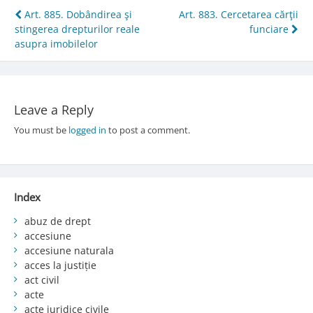
Post
Art. 885. Dobândirea şi
Art. 883. Cercetarea cărţii
stingerea drepturilor reale
funciare
navigation
asupra imobilelor
Leave a Reply
You must be
logged in
to post a comment.
Index
abuz de drept
accesiune
accesiune naturala
acces la justiție
act civil
acte
acte juridice civile