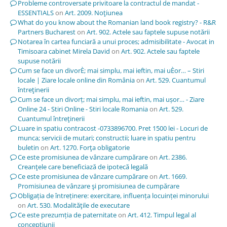
Probleme controversate privitoare la contractul de mandat -
ESSENTIALS
on
Art. 2009. Noţiunea
What do you know about the Romanian land book registry? - R&R
Partners Bucharest
on
Art. 902. Actele sau faptele supuse notării
Notarea în cartea funciară a unui proces; admisibilitate - Avocat in
Timisoara cabinet Mirela David
on
Art. 902. Actele sau faptele
supuse notării
Cum se face un divorÈ; mai simplu, mai ieftin, mai uÈor… – Stiri
locale | Ziare locale online din România
on
Art. 529. Cuantumul
întreţinerii
Cum se face un divorț; mai simplu, mai ieftin, mai ușor… - Ziare
Online 24 - Stiri Online - Stiri locale Romania
on
Art. 529.
Cuantumul întreţinerii
Luare in spatiu contracost -0733896700. Pret 1500 lei - Locuri de
munca; servicii de mutari; constructii; luare in spatiu pentru
buletin
on
Art. 1270. Forţa obligatorie
Ce este promisiunea de vânzare cumpărare
on
Art. 2386.
Creanţele care beneficiază de ipotecă legală
Ce este promisiunea de vânzare cumpărare
on
Art. 1669.
Promisiunea de vânzare şi promisiunea de cumpărare
Obligația de întreținere: exercitare, influența locuinței minorului
on
Art. 530. Modalităţile de executare
Ce este prezumția de paternitate
on
Art. 412. Timpul legal al
concepţiunii