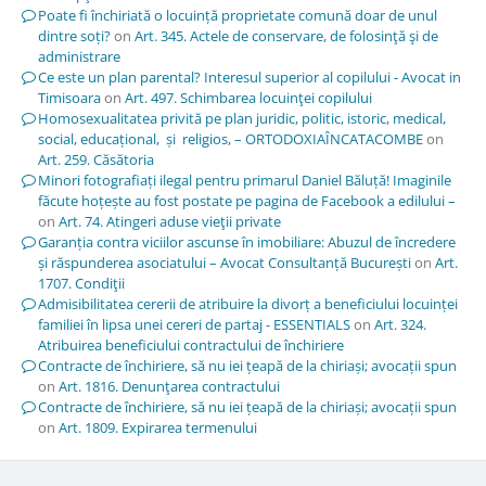
Poate fi închiriată o locuință proprietate comună doar de unul
dintre soți?
on
Art. 345. Actele de conservare, de folosinţă şi de
administrare
Ce este un plan parental? Interesul superior al copilului - Avocat in
Timisoara
on
Art. 497. Schimbarea locuinţei copilului
Homosexualitatea privită pe plan juridic, politic, istoric, medical,
social, educațional, și religios, – ORTODOXIAÎNCATACOMBE
on
Art. 259. Căsătoria
Minori fotografiați ilegal pentru primarul Daniel Băluță! Imaginile
făcute hoțește au fost postate pe pagina de Facebook a edilului –
on
Art. 74. Atingeri aduse vieţii private
Garanția contra viciilor ascunse în imobiliare: Abuzul de încredere
și răspunderea asociatului – Avocat Consultanță București
on
Art.
1707. Condiţii
Admisibilitatea cererii de atribuire la divorț a beneficiului locuinței
familiei în lipsa unei cereri de partaj - ESSENTIALS
on
Art. 324.
Atribuirea beneficiului contractului de închiriere
Contracte de închiriere, să nu iei țeapă de la chiriași; avocații spun
on
Art. 1816. Denunţarea contractului
Contracte de închiriere, să nu iei țeapă de la chiriași; avocații spun
on
Art. 1809. Expirarea termenului