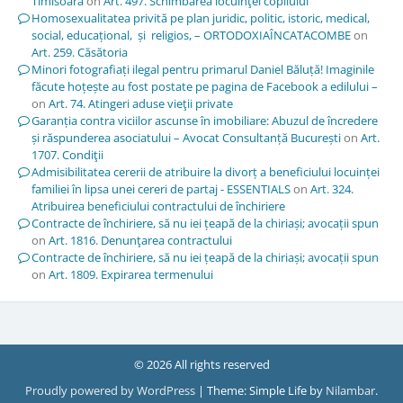
Timisoara
on
Art. 497. Schimbarea locuinţei copilului
Homosexualitatea privită pe plan juridic, politic, istoric, medical,
social, educațional, și religios, – ORTODOXIAÎNCATACOMBE
on
Art. 259. Căsătoria
Minori fotografiați ilegal pentru primarul Daniel Băluță! Imaginile
făcute hoțește au fost postate pe pagina de Facebook a edilului –
on
Art. 74. Atingeri aduse vieţii private
Garanția contra viciilor ascunse în imobiliare: Abuzul de încredere
și răspunderea asociatului – Avocat Consultanță București
on
Art.
1707. Condiţii
Admisibilitatea cererii de atribuire la divorț a beneficiului locuinței
familiei în lipsa unei cereri de partaj - ESSENTIALS
on
Art. 324.
Atribuirea beneficiului contractului de închiriere
Contracte de închiriere, să nu iei țeapă de la chiriași; avocații spun
on
Art. 1816. Denunţarea contractului
Contracte de închiriere, să nu iei țeapă de la chiriași; avocații spun
on
Art. 1809. Expirarea termenului
© 2026 All rights reserved
Proudly powered by WordPress
|
Theme: Simple Life by
Nilambar
.