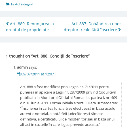
Textul integral
Post
Art. 889. Renunţarea la
Art. 887. Dobândirea unor
dreptul de proprietate
drepturi reale fără înscriere
navigation
1 thought on “
Art. 888. Condiţii de înscriere
”
admin
says:
09/07/2011 at 12:07
Art. 888 a fost modificat prin Legea nr. 71/2011 pentru
punerea în aplicare a Legii nr. 287/2009 privind Codul civil,
publicata in Monitorul Oficial al Romaniei, partea I, nr. 409
din 10 iunie 2011. Forma initiala a textului era urmatoarea:
“Înscrierea în cartea funciară se efectuează în baza actului
autentic notarial, a hotărârii judecătoreşti rămase
definitivă, a certificatului de moştenitor sau în baza unui
alt act în cazurile în care legea prevede aceasta.”