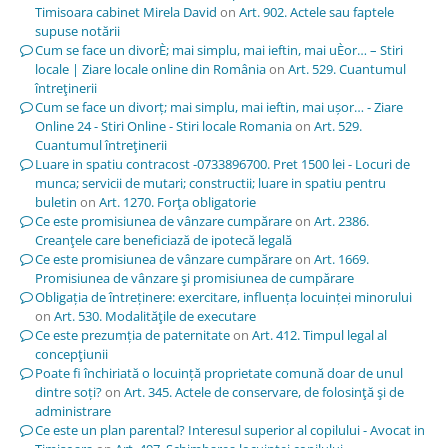
Timisoara cabinet Mirela David
on
Art. 902. Actele sau faptele
supuse notării
Cum se face un divorÈ; mai simplu, mai ieftin, mai uÈor… – Stiri
locale | Ziare locale online din România
on
Art. 529. Cuantumul
întreţinerii
Cum se face un divorț; mai simplu, mai ieftin, mai ușor… - Ziare
Online 24 - Stiri Online - Stiri locale Romania
on
Art. 529.
Cuantumul întreţinerii
Luare in spatiu contracost -0733896700. Pret 1500 lei - Locuri de
munca; servicii de mutari; constructii; luare in spatiu pentru
buletin
on
Art. 1270. Forţa obligatorie
Ce este promisiunea de vânzare cumpărare
on
Art. 2386.
Creanţele care beneficiază de ipotecă legală
Ce este promisiunea de vânzare cumpărare
on
Art. 1669.
Promisiunea de vânzare şi promisiunea de cumpărare
Obligația de întreținere: exercitare, influența locuinței minorului
on
Art. 530. Modalităţile de executare
Ce este prezumția de paternitate
on
Art. 412. Timpul legal al
concepţiunii
Poate fi închiriată o locuință proprietate comună doar de unul
dintre soți?
on
Art. 345. Actele de conservare, de folosinţă şi de
administrare
Ce este un plan parental? Interesul superior al copilului - Avocat in